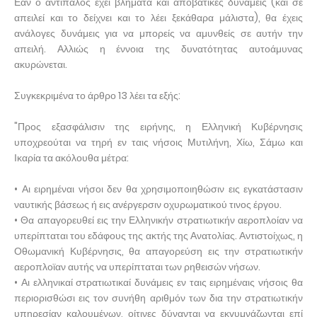
Εάν ο αντίπαλος έχει βλήματα και αποβατικές δυνάμεις (και σε
απειλεί και το δείχνει και το λέει ξεκάθαρα μάλιστα), θα έχεις
ανάλογες δυνάμεις για να μπορείς να αμυνθείς σε αυτήν την
απειλή. Αλλιώς η έννοια της δυνατότητας αυτοάμυνας
ακυρώνεται.
Συγκεκριμένα το άρθρο 13 λέει τα εξής:
"Προς εξασφάλισιν της ειρήνης, η Ελληνική Κυβέρνησις
υποχρεούται να τηρή εν ταις νήσοις Μυτιλήνη, Χίω, Σάμω και
Ικαρία τα ακόλουθα μέτρα:
• Αι ειρημέναι νήσοι δεν θα χρησιμοποιηθώσιν εις εγκατάστασιν
ναυτικής βάσεως ή εις ανέργερσιν οχυρωματικού τινος έργου.
• Θα απαγορευθεί εις την Ελληνικήν στρατιωτικήν αεροπλοίαν να
υπερίπταται του εδάφους της ακτής της Ανατολίας. Αντιστοίχως, η
Οθωμανική Κυβέρνησις, θα απαγορεύση εις την στρατιωτικήν
αεροπλοϊαν αυτής να υπερίπταται των ρηθεισών νήσων.
• Αι ελληνικαί στρατιωτικαί δυνάμεις εν ταις ειρημέναις νήσοις θα
περιορισθώσι εις τον συνήθη αριθμόν των δια την στρατιωτικήν
υπηρεσίαν καλουμένων, οίτινες δύνανται να εκγυμνάζωνται επί