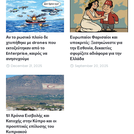
Αν το ρωσικό πλοίο δε
Ευρωπαίοι Φαρισαίοι και
χτυπήθηκε με drones που
υποκριτές: Ξεσηκώνεστε για
εκτοξεύτηκαν από το
την Εσθονία, δεκαετίες
Enterprise, καιρός να
σφυρίζετε αδιάφορα για την
ανησυχούμε
Ελλάδα
December 21, 2025
September 20, 2025
51 Χρόνια Εισβολής και
Κατοχής στην Κύπρο και οι
προοπτικές επίλυσης του
Κυπριακού