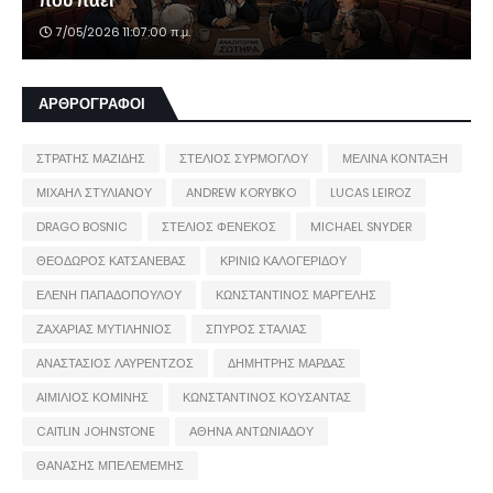
πού πάει
7/05/2026 11:07:00 π.μ.
ΑΡΘΡΟΓΡΑΦΟΙ
ΣΤΡΑΤΗΣ ΜΑΖΙΔΗΣ
ΣΤΕΛΙΟΣ ΣΥΡΜΟΓΛΟΥ
ΜΕΛΙΝΑ ΚΟΝΤΑΞΗ
ΜΙΧΑΗΛ ΣΤΥΛΙΑΝΟΥ
ANDREW KORYBKO
LUCAS LEIROZ
DRAGO BOSNIC
ΣΤΕΛΙΟΣ ΦΕΝΕΚΟΣ
MICHAEL SNYDER
ΘΕΟΔΩΡΟΣ ΚΑΤΣΑΝΕΒΑΣ
ΚΡΙΝΙΩ ΚΑΛΟΓΕΡΙΔΟΥ
ΕΛΕΝΗ ΠΑΠΑΔΟΠΟΥΛΟΥ
ΚΩΝΣΤΑΝΤΙΝΟΣ ΜΑΡΓΕΛΗΣ
ΖΑΧΑΡΙΑΣ ΜΥΤΙΛΗΝΙΟΣ
ΣΠΥΡΟΣ ΣΤΑΛΙΑΣ
ΑΝΑΣΤΑΣΙΟΣ ΛΑΥΡΕΝΤΖΟΣ
ΔΗΜΗΤΡΗΣ ΜΑΡΔΑΣ
ΑΙΜΙΛΙΟΣ ΚΟΜΙΝΗΣ
ΚΩΝΣΤΑΝΤΙΝΟΣ ΚΟΥΣΑΝΤΑΣ
CAITLIN JOHNSTONE
ΑΘΗΝΑ ΑΝΤΩΝΙΑΔΟΥ
ΘΑΝΑΣΗΣ ΜΠΕΛΕΜΕΜΗΣ