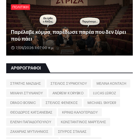
ΠΟΛΙΤΙΚΗ
Παρέλαβε κόμμα, παρέδωσε παρέα που δεν ξέρει
πού πάει
7/05/2026 11:07:00 π.μ.
ΑΡΘΡΟΓΡΑΦΟΙ
ΣΤΡΑΤΗΣ ΜΑΖΙΔΗΣ
ΣΤΕΛΙΟΣ ΣΥΡΜΟΓΛΟΥ
ΜΕΛΙΝΑ ΚΟΝΤΑΞΗ
ΜΙΧΑΗΛ ΣΤΥΛΙΑΝΟΥ
ANDREW KORYBKO
LUCAS LEIROZ
DRAGO BOSNIC
ΣΤΕΛΙΟΣ ΦΕΝΕΚΟΣ
MICHAEL SNYDER
ΘΕΟΔΩΡΟΣ ΚΑΤΣΑΝΕΒΑΣ
ΚΡΙΝΙΩ ΚΑΛΟΓΕΡΙΔΟΥ
ΕΛΕΝΗ ΠΑΠΑΔΟΠΟΥΛΟΥ
ΚΩΝΣΤΑΝΤΙΝΟΣ ΜΑΡΓΕΛΗΣ
ΖΑΧΑΡΙΑΣ ΜΥΤΙΛΗΝΙΟΣ
ΣΠΥΡΟΣ ΣΤΑΛΙΑΣ