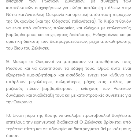
ενίσχυση των Ρωσικών Δυνάμεων, με συνέχιση των
ισοπεδωτικών επιχειρήσεων για πλήρη κατάληψη πόλεων στην
Νότια και Ανατολική Ουκρανία και οριστική απόσπαση περιοχών
της Ουκρανίας (και της Οδησσού πιθανότατα). Το Κίεβο πιθανόν
να είναι υπό καθεστώς πολιορκίας και ελέγχου με επιλεκτικούς
βομβαρδισμούς και επιχειρήσεις διείσδυσης. Ενδεχομένως και με
οριστική διακοπή των διαπραγματεύσεων, μέχρι αποκαθήλωσης
του ίδιου του Ζελένσκυ.
9. Μακάρι οι Ουκρανοί να μπορέσουν να απωθήσουν τους
Ρώσους και να ανακτήσουν τα εδάφη τους. Όμως αυτό είναι
εξαιρετικά αμφισβητήσιμο και αισιόδοξο, ενέχει τον κίνδυνο να
υπάρξουν μεγαλύτερες σκληρότερες μάχες στις πόλεις, με
μαζικούς πλέον βομβαρδισμούς , ενίσχυση των Ρωσικών
δυνάμεων και αναδιάταξή τους και με καταστροφικές συνέπειες για
την Ουκρανία.
10. Είναι η ώρα της Δύσης να αναλάβει πρωτοβουλία! Βοηθείστε
επιτέλους την ειρηνευτική διαδικασία! Ο Ζελένσκυ βρίσκεται υπό
τεράστια πίεση και σε αδυναμία να διαπραγματευθεί με ισότιμους
όρους.