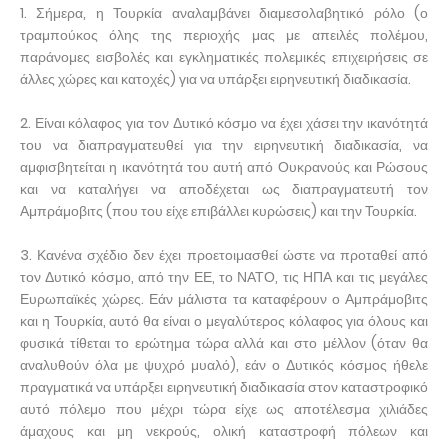
1. Σήμερα, η Τουρκία αναλαμβάνει διαμεσολαβητικό ρόλο (ο
τραμπούκος όλης της περιοχής μας με απειλές πολέμου,
παράνομες εισβολές και εγκληματικές πολεμικές επιχειρήσεις σε
άλλες χώρες και κατοχές) για να υπάρξει ειρηνευτική διαδικασία.
2. Είναι κόλαφος για τον Δυτικό κόσμο να έχει χάσει την ικανότητά
του να διαπραγματευθεί για την ειρηνευτική διαδικασία, να
αμφισβητείται η ικανότητά του αυτή από Ουκρανούς και Ρώσους
και να καταλήγει να αποδέχεται ως διαπραγματευτή τον
Αμπράμοβιτς (που του είχε επιβάλλει κυρώσεις) και την Τουρκία.
3. Κανένα σχέδιο δεν έχει προετοιμασθεί ώστε να προταθεί από
τον Δυτικό κόσμο, από την ΕΕ, το ΝΑΤΟ, τις ΗΠΑ και τις μεγάλες
Ευρωπαϊκές χώρες. Εάν μάλιστα τα καταφέρουν ο Αμπράμοβιτς
και η Τουρκία, αυτό θα είναι ο μεγαλύτερος κόλαφος για όλους και
φυσικά τίθεται το ερώτημα τώρα αλλά και στο μέλλον (όταν θα
αναλυθούν όλα με ψυχρό μυαλό), εάν ο Δυτικός κόσμος ήθελε
πραγματικά να υπάρξει ειρηνευτική διαδικασία στον καταστροφικό
αυτό πόλεμο που μέχρι τώρα είχε ως αποτέλεσμα χιλιάδες
άμαχους και μη νεκρούς, ολική καταστροφή πόλεων και