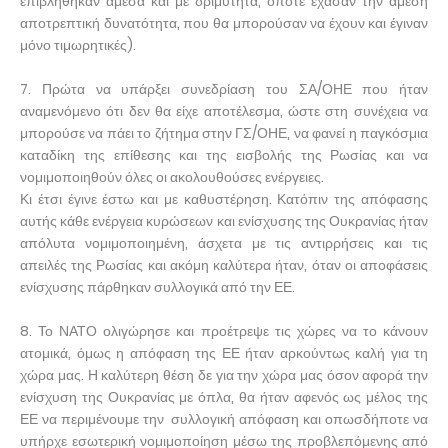
επιβλήθηκαν άμεσα και με δριμύτητα, όποτε έχασαν την άμεση
αποτρεπτική δυνατότητα, που θα μπορούσαν να έχουν και έγιναν
μόνο τιμωρητικές).
7. Πρώτα να υπάρξει συνεδρίαση του ΣΑ/ΟΗΕ που ήταν
αναμενόμενο ότι δεν θα είχε αποτέλεσμα, ώστε στη συνέχεια να
μπορούσε να πάει το ζήτημα στην ΓΣ/ΟΗΕ, να φανεί η παγκόσμια
καταδίκη της επίθεσης και της εισβολής της Ρωσίας και να
νομιμοποιηθούν όλες οι ακολουθούσες ενέργειες.
Κι έτσι έγινε έστω και με καθυστέρηση. Κατόπιν της απόφασης
αυτής κάθε ενέργεια κυρώσεων και ενίσχυσης της Ουκρανίας ήταν
απόλυτα νομιμοποιημένη, άσχετα με τις αντιρρήσεις και τις
απειλές της Ρωσίας και ακόμη καλύτερα ήταν, όταν οι αποφάσεις
ενίσχυσης πάρθηκαν συλλογικά από την ΕΕ.
8. Το ΝΑΤΟ ολιγώρησε και προέτρεψε τις χώρες να το κάνουν
ατομικά, όμως η απόφαση της ΕΕ ήταν αρκούντως καλή για τη
χώρα μας. Η καλύτερη θέση δε για την χώρα μας όσον αφορά την
ενίσχυση της Ουκρανίας με όπλα, θα ήταν αφενός ως μέλος της
ΕΕ να περιμένουμε την συλλογική απόφαση και οπωσδήποτε να
υπήρχε εσωτερική νομιμοποίηση μέσω της προβλεπόμενης από