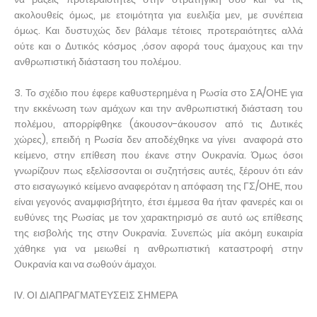
ακολουθείς όμως, με ετοιμότητα για ευελιξία μεν, με συνέπεια
όμως. Και δυστυχώς δεν βάλαμε τέτοιες προτεραιότητες αλλά
ούτε και ο Δυτικός κόσμος ,όσον αφορά τους άμαχους και την
ανθρωπιστική διάσταση του πολέμου.
3. Το σχέδιο που έφερε καθυστερημένα η Ρωσία στο ΣΑ/ΟΗΕ για
την εκκένωση των αμάχων και την ανθρωπιστική διάσταση του
πολέμου, απορρίφθηκε (άκουσον-άκουσον από τις Δυτικές
χώρες), επειδή η Ρωσία δεν αποδέχθηκε να γίνει αναφορά στο
κείμενο, στην επίθεση που έκανε στην Ουκρανία. Όμως όσοι
γνωρίζουν πως εξελίσσονται οι συζητήσεις αυτές, ξέρουν ότι εάν
στο εισαγωγικό κείμενο αναφερόταν η απόφαση της ΓΣ/ΟΗΕ, που
είναι γεγονός αναμφισβήτητο, έτσι έμμεσα θα ήταν φανερές και οι
ευθύνες της Ρωσίας με τον χαρακτηρισμό σε αυτό ως επίθεσης
της εισβολής της στην Ουκρανία. Συνεπώς μία ακόμη ευκαιρία
χάθηκε για να μειωθεί η ανθρωπιστική καταστροφή στην
Ουκρανία και να σωθούν άμαχοι.
IV. ΟΙ ΔΙΑΠΡΑΓΜΑΤΕΥΣΕΙΣ ΣΗΜΕΡΑ