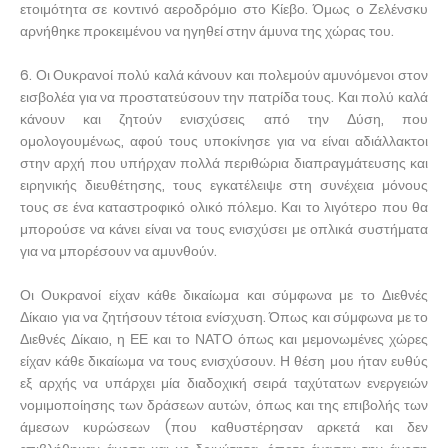
ετοιμότητα σε κοντινό αεροδρόμιο στο Κίεβο. Όμως ο Ζελένσκυ
αρνήθηκε προκειμένου να ηγηθεί στην άμυνα της χώρας του.
6. Οι Ουκρανοί πολύ καλά κάνουν και πολεμούν αμυνόμενοι στον
εισβολέα για να προστατεύσουν την πατρίδα τους. Και πολύ καλά
κάνουν και ζητούν ενισχύσεις από την Δύση, που
ομολογουμένως, αφού τους υποκίνησε για να είναι αδιάλλακτοι
στην αρχή που υπήρχαν πολλά περιθώρια διαπραγμάτευσης και
ειρηνικής διευθέτησης, τους εγκατέλειψε στη συνέχεια μόνους
τους σε ένα καταστροφικό ολικό πόλεμο. Και το λιγότερο που θα
μπορούσε να κάνει είναι να τους ενισχύσει με οπλικά συστήματα
για να μπορέσουν να αμυνθούν.
Οι Ουκρανοί είχαν κάθε δικαίωμα και σύμφωνα με το Διεθνές
Δίκαιο για να ζητήσουν τέτοια ενίσχυση. Όπως και σύμφωνα με το
Διεθνές Δίκαιο, η ΕΕ και το ΝΑΤΟ όπως και μεμονωμένες χώρες
είχαν κάθε δικαίωμα να τους ενισχύσουν. Η θέση μου ήταν ευθύς
εξ αρχής να υπάρχει μία διαδοχική σειρά ταχύτατων ενεργειών
νομιμοποίησης των δράσεων αυτών, όπως και της επιβολής των
άμεσων κυρώσεων (που καθυστέρησαν αρκετά και δεν