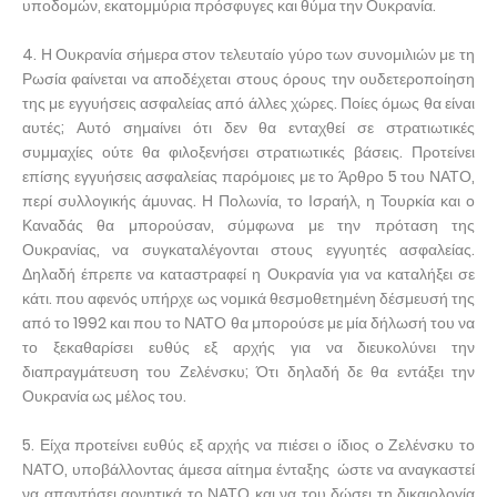
υποδομών, εκατομμύρια πρόσφυγες και θύμα την Ουκρανία.
4. Η Ουκρανία σήμερα στον τελευταίο γύρο των συνομιλιών με τη
Ρωσία φαίνεται να αποδέχεται στους όρους την ουδετεροποίηση
της με εγγυήσεις ασφαλείας από άλλες χώρες. Ποίες όμως θα είναι
αυτές; Αυτό σημαίνει ότι δεν θα ενταχθεί σε στρατιωτικές
συμμαχίες ούτε θα φιλοξενήσει στρατιωτικές βάσεις. Προτείνει
επίσης εγγυήσεις ασφαλείας παρόμοιες με το Άρθρο 5 του ΝΑΤΟ,
περί συλλογικής άμυνας. Η Πολωνία, το Ισραήλ, η Τουρκία και ο
Καναδάς θα μπορούσαν, σύμφωνα με την πρόταση της
Ουκρανίας, να συγκαταλέγονται στους εγγυητές ασφαλείας.
Δηλαδή έπρεπε να καταστραφεί η Ουκρανία για να καταλήξει σε
κάτι. που αφενός υπήρχε ως νομικά θεσμοθετημένη δέσμευσή της
από το 1992 και που το ΝΑΤΟ θα μπορούσε με μία δήλωσή του να
το ξεκαθαρίσει ευθύς εξ αρχής για να διευκολύνει την
διαπραγμάτευση του Ζελένσκυ; Ότι δηλαδή δε θα εντάξει την
Ουκρανία ως μέλος του.
5. Είχα προτείνει ευθύς εξ αρχής να πιέσει ο ίδιος ο Ζελένσκυ το
ΝΑΤΟ, υποβάλλοντας άμεσα αίτημα ένταξης ώστε να αναγκαστεί
να απαντήσει αρνητικά το ΝΑΤΟ και να του δώσει τη δικαιολογία