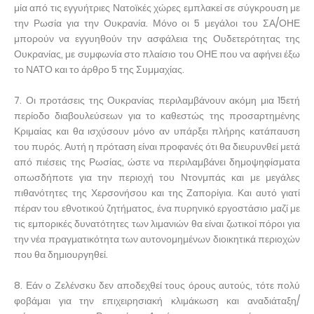
μία από τις εγγυήτριες Νατοϊκές χώρες εμπλακεί σε σύγκρουση με
την Ρωσία για την Ουκρανία. Μόνο οι 5 μεγάλοι του ΣΑ/ΟΗΕ
μπορούν να εγγυηθούν την ασφάλεια της Ουδετερότητας της
Ουκρανίας, με συμφωνία στο πλαίσιο του ΟΗΕ που να αφήνει έξω
το ΝΑΤΟ και το άρθρο 5 της Συμμαχίας.
7. Οι προτάσεις της Ουκρανίας περιλαμβάνουν ακόμη μια 15ετή
περίοδο διαβουλεύσεων για το καθεστώς της προσαρτημένης
Κριμαίας και θα ισχύσουν μόνο αν υπάρξει πλήρης κατάπαυση
του πυρός. Αυτή η πρόταση είναι προφανές ότι θα διευρυνθεί μετά
από πιέσεις της Ρωσίας, ώστε να περιλαμβάνει δημοψηφίσματα
οπωσδήποτε για την περιοχή του Ντονμπάς και με μεγάλες
πιθανότητες της Χερσονήσου και της Ζαπορίγια. Και αυτό γιατί
πέραν του εθνοτικού ζητήματος, ένα πυρηνικό εργοστάσιο μαζί με
τις εμπορικές δυνατότητες των λιμανιών θα είναι ζωτικοί πόροι για
την νέα πραγματικότητα των αυτονομημένων διοικητικά περιοχών
που θα δημιουργηθεί.
8. Εάν ο Ζελένσκυ δεν αποδεχθεί τους όρους αυτούς, τότε πολύ
φοβάμαι για την επιχειρησιακή κλιμάκωση και αναδιάταξη/