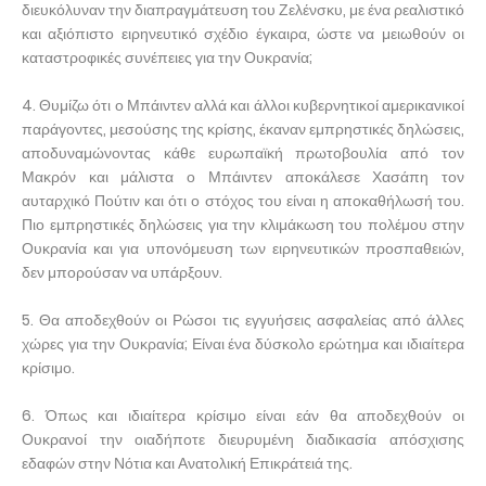
διευκόλυναν την διαπραγμάτευση του Ζελένσκυ, με ένα ρεαλιστικό
και αξιόπιστο ειρηνευτικό σχέδιο έγκαιρα, ώστε να μειωθούν οι
καταστροφικές συνέπειες για την Ουκρανία;
4. Θυμίζω ότι ο Μπάιντεν αλλά και άλλοι κυβερνητικοί αμερικανικοί
παράγοντες, μεσούσης της κρίσης, έκαναν εμπρηστικές δηλώσεις,
αποδυναμώνοντας κάθε ευρωπαϊκή πρωτοβουλία από τον
Μακρόν και μάλιστα ο Μπάιντεν αποκάλεσε Χασάπη τον
αυταρχικό Πούτιν και ότι ο στόχος του είναι η αποκαθήλωσή του.
Πιο εμπρηστικές δηλώσεις για την κλιμάκωση του πολέμου στην
Ουκρανία και για υπονόμευση των ειρηνευτικών προσπαθειών,
δεν μπορούσαν να υπάρξουν.
5. Θα αποδεχθούν οι Ρώσοι τις εγγυήσεις ασφαλείας από άλλες
χώρες για την Ουκρανία; Είναι ένα δύσκολο ερώτημα και ιδιαίτερα
κρίσιμο.
6. Όπως και ιδιαίτερα κρίσιμο είναι εάν θα αποδεχθούν οι
Ουκρανοί την οιαδήποτε διευρυμένη διαδικασία απόσχισης
εδαφών στην Νότια και Ανατολική Επικράτειά της.