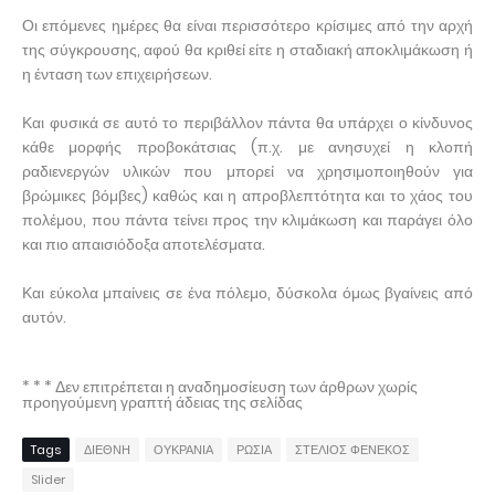
Οι επόμενες ημέρες θα είναι περισσότερο κρίσιμες από την αρχή
της σύγκρουσης, αφού θα κριθεί είτε η σταδιακή αποκλιμάκωση ή
η ένταση των επιχειρήσεων.
Και φυσικά σε αυτό το περιβάλλον πάντα θα υπάρχει ο κίνδυνος
κάθε μορφής προβοκάτσιας (π.χ. με ανησυχεί η κλοπή
ραδιενεργών υλικών που μπορεί να χρησιμοποιηθούν για
βρώμικες βόμβες) καθώς και η απροβλεπτότητα και το χάος του
πολέμου, που πάντα τείνει προς την κλιμάκωση και παράγει όλο
και πιο απαισιόδοξα αποτελέσματα.
Και εύκολα μπαίνεις σε ένα πόλεμο, δύσκολα όμως βγαίνεις από
αυτόν.
* * * Δεν επιτρέπεται η αναδημοσίευση των άρθρων χωρίς
προηγούμενη γραπτή άδειας της σελίδας
Tags
ΔΙΕΘΝΗ
ΟΥΚΡΑΝΙΑ
ΡΩΣΙΑ
ΣΤΕΛΙΟΣ ΦΕΝΕΚΟΣ
Slider