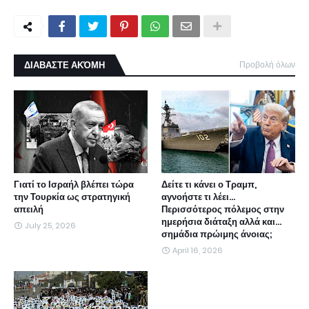
ΔΙΑΒΑΣΤΕ ΑΚΌΜΗ
Προβολή όλων
Γιατί το Ισραήλ βλέπει τώρα
Δείτε τι κάνει ο Τραμπ,
την Τουρκία ως στρατηγική
αγνοήστε τι λέει...
απειλή
Περισσότερος πόλεμος στην
ημερήσια διάταξη αλλά και...
July 25, 2026
σημάδια πρώιμης άνοιας;
April 16, 2026