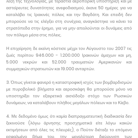
λέξη της τεχνολογίας, με τεράστια αεροπορική υποστήριξη και με
αστείρευτες δυνατότητες ανεφοδιασμού, έκανε 50 ημέρες για να
καταλάβει τις Ιρακινές πόλεις και την Βαγδάτη. Και επειδή δεν
μπορούσε να τις ελέγξει στη συνέχεια, αναγκάστηκε να κάνει τα
στρατόπεδα στην έρημο, για να μην απειλούνται οι δυνάμεις από
τον πόλεμο μέσα στις πόλεις.
Η επιχείρηση δε εκείνη κόστισε μέχρι τον Αύγουστο του 2007 τις
ζωές περίπου 946.000 - 1.200.000 Ιρακινών άμαχων και μη,
5.000 νεκρών και 52.000 τραυματιών Αμερικανών και
συμμαχικών στρατιωτών και 19.000 ανταρτών.
3. Όπως γίνεται φανερό η καταστροφική ισχύς των βομβαρδισμών
με πυροβολικό βλήματα και αεροσκάφη θα μπορούσε μόνο να
υποστηρίξει τον εξαιρετικά αισιόδοξο στόχο των Ρωσικών
δυνάμεων, να καταλάβουν πλήθος μεγάλων πόλεων και το Κίεβο.
4. Με δεδομένο όμως ότι καμία διαπραγματευτική διαδικασία δεν
ξεκινούσε (λόγω άρνησης προσχηματικά είτε λόγω κακών
εκτιμήσεων από όλες τις πλευρές), ο Πούτιν διέταξε το επόμενο
εσφαλμένο βήμα του, την μεγαλύτερη διεύρυνση των