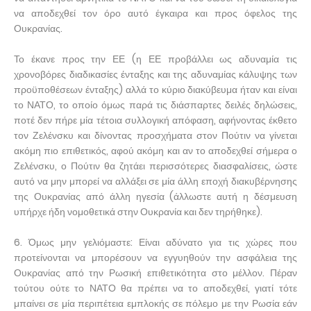
να αποδεχθεί τον όρο αυτό έγκαιρα και προς όφελος της
Ουκρανίας.
Το έκανε προς την ΕΕ (η ΕΕ προβάλλει ως αδυναμία τις
χρονοβόρες διαδικασίες ένταξης και της αδυναμίας κάλυψης των
προϋποθέσεων ένταξης) αλλά το κύριο διακύβευμα ήταν και είναι
το ΝΑΤΟ, το οποίο όμως παρά τις διάσπαρτες δειλές δηλώσεις,
ποτέ δεν πήρε μία τέτοια συλλογική απόφαση, αφήνοντας έκθετο
τον Ζελένσκυ και δίνοντας προσχήματα στον Πούτιν να γίνεται
ακόμη πιο επιθετικός, αφού ακόμη και αν το αποδεχθεί σήμερα ο
Ζελένσκυ, ο Πούτιν θα ζητάει περισσότερες διασφαλίσεις, ώστε
αυτό να μην μπορεί να αλλάξει σε μία άλλη εποχή διακυβέρνησης
της Ουκρανίας από άλλη ηγεσία (άλλωστε αυτή η δέσμευση
υπήρχε ήδη νομοθετικά στην Ουκρανία και δεν τηρήθηκε).
6. Όμως μην γελιόμαστε: Είναι αδύνατο για τις χώρες που
προτείνονται να μπορέσουν να εγγυηθούν την ασφάλεια της
Ουκρανίας από την Ρωσική επιθετικότητα στο μέλλον. Πέραν
τούτου ούτε το ΝΑΤΟ θα πρέπει να το αποδεχθεί, γιατί τότε
μπαίνει σε μία περιπέτεια εμπλοκής σε πόλεμο με την Ρωσία εάν