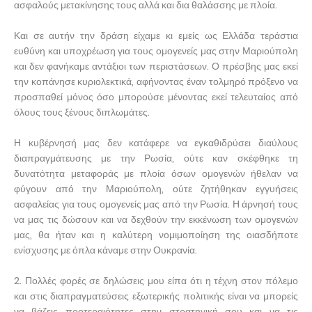
ασφαλούς μετακίνησης τους αλλά και δια θαλάσσης με πλοία.
Και σε αυτήν την δράση είχαμε κι εμείς ως Ελλάδα τεράστια
ευθύνη και υποχρέωση για τους ομογενείς μας στην Μαριούπολη
και δεν φανήκαμε αντάξιοι των περιστάσεων. Ο πρέσβης μας εκεί
την κοπάνησε κυριολεκτικά, αφήνοντας έναν τολμηρό πρόξενο να
προσπαθεί μόνος όσο μπορούσε μένοντας εκεί τελευταίος από
όλους τους ξένους διπλωμάτες.
Η κυβέρνησή μας δεν κατάφερε να εγκαθιδρύσει διαύλους
διαπραγμάτευσης με την Ρωσία, ούτε καν σκέφθηκε τη
δυνατότητα μεταφοράς με πλοία όσων ομογενών ήθελαν να
φύγουν από την Μαριούπολη, ούτε ζητήθηκαν εγγυήσεις
ασφαλείας για τους ομογενείς μας από την Ρωσία. Η άρνησή τους
να μας τις δώσουν και να δεχθούν την εκκένωση των ομογενών
μας, θα ήταν και η καλύτερη νομιμοποίηση της οιασδήποτε
ενίσχυσης με όπλα κάναμε στην Ουκρανία.
2. Πολλές φορές σε δηλώσεις μου είπα ότι η τέχνη στον πόλεμο
και στις διαπραγματεύσεις εξωτερικής πολιτικής είναι να μπορείς
να βάζεις προτεραιότητες στην στρατηγική σου και να τις