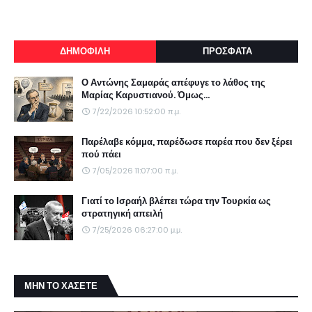
ΔΗΜΟΦΙΛΗ
ΠΡΟΣΦΑΤΑ
Ο Αντώνης Σαμαράς απέφυγε το λάθος της
Μαρίας Καρυστιανού. Όμως...
7/22/2026 10:52:00 π.μ.
Παρέλαβε κόμμα, παρέδωσε παρέα που δεν ξέρει
πού πάει
7/05/2026 11:07:00 π.μ.
Γιατί το Ισραήλ βλέπει τώρα την Τουρκία ως
στρατηγική απειλή
7/25/2026 06:27:00 μ.μ.
ΜΗΝ ΤΟ ΧΑΣΕΤΕ