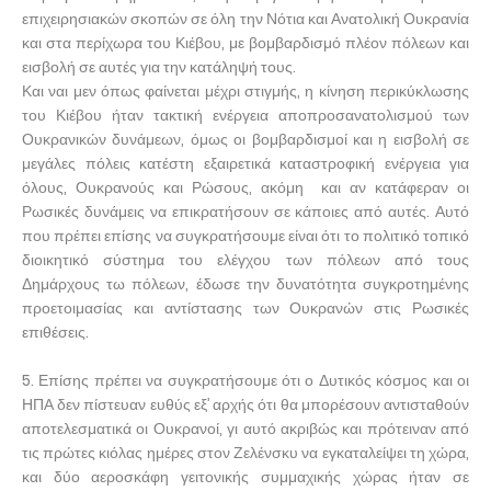
επιχειρησιακών σκοπών σε όλη την Νότια και Ανατολική Ουκρανία
και στα περίχωρα του Κιέβου, με βομβαρδισμό πλέον πόλεων και
εισβολή σε αυτές για την κατάληψή τους.
Και ναι μεν όπως φαίνεται μέχρι στιγμής, η κίνηση περικύκλωσης
του Κιέβου ήταν τακτική ενέργεια αποπροσανατολισμού των
Ουκρανικών δυνάμεων, όμως οι βομβαρδισμοί και η εισβολή σε
μεγάλες πόλεις κατέστη εξαιρετικά καταστροφική ενέργεια για
όλους, Ουκρανούς και Ρώσους, ακόμη και αν κατάφεραν οι
Ρωσικές δυνάμεις να επικρατήσουν σε κάποιες από αυτές. Αυτό
που πρέπει επίσης να συγκρατήσουμε είναι ότι το πολιτικό τοπικό
διοικητικό σύστημα του ελέγχου των πόλεων από τους
Δημάρχους τω πόλεων, έδωσε την δυνατότητα συγκροτημένης
προετοιμασίας και αντίστασης των Ουκρανών στις Ρωσικές
επιθέσεις.
5. Επίσης πρέπει να συγκρατήσουμε ότι ο Δυτικός κόσμος και οι
ΗΠΑ δεν πίστευαν ευθύς εξ’ αρχής ότι θα μπορέσουν αντισταθούν
αποτελεσματικά οι Ουκρανοί, γι αυτό ακριβώς και πρότειναν από
τις πρώτες κιόλας ημέρες στον Ζελένσκυ να εγκαταλείψει τη χώρα,
και δύο αεροσκάφη γειτονικής συμμαχικής χώρας ήταν σε