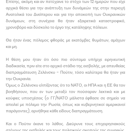
Επίσης, ακόμη και αν πετύχαινε το στόχο των 12 ημερών που είχε
αρχικά θέσει για την ανάπτυξη των δυνάμεών της στην περιοχή
Ανατολικά του Δνείπερου και για την αποκοπή των Ουκρανικών
δυνάμεων, στη συνέχεια θα ήταν εξαιρετικά καταστροφικό,
χρονοβόρο και δύσκολο το έργο της κατάληψης πόλεων.
Θα ήταν ένας πόλεμος φθοράς με εκατόμβες θυμάτων, αμάχων
και μη.
Η θέση μου ήταν ότι όσο πιο σύντομα υπήρχε ειρηνευτική
διαδικασία, πριν είτε στο αρχικό στάδιο της εισβολής, με απευθείας
διαπραγμάτευση Ζελένσκυ - Πούτιν, τόσο καλύτερα θα ήταν για
την Ουκρανία.
Όμως ο Ζελένσκυ ελπίζοντας ότι το ΝΑΤΟ, οι ΗΠΑ και η ΕΕ θα τον
βοηθήσουν, που εν των μεταξύ τον πούσαραν λεκτικά και με
κούφιες υποσχέσεις (ο ΓΓ/ΝΑΤΟ μάλιστα έφθασε σε σημείο να
απειλεί με πόλεμο την Ρωσία, όπως και κυβερνητικοί αμερικανοί
παράγοντες), αρνήθηκε κάθε είδους διαπραγμάτευση.
Και ο Πούτιν έκανε το λάθος. Διεύρυνε τους επιχειρησιακούς
στόχους της εισβολής και τους πολιτικούς σκοπούς της συναφώς,