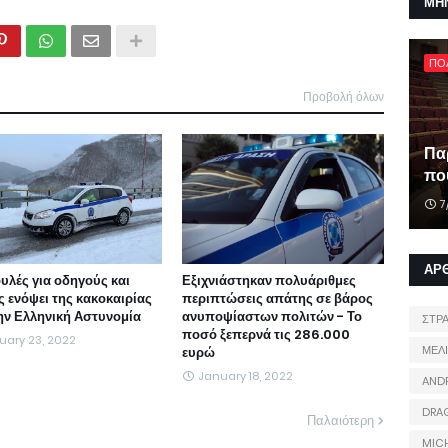
ΜΗ
ΠΟ
Προβολή όλων
Πα
που
7
ΑΡ
υλές για οδηγούς και
Εξιχνιάστηκαν πολυάριθμες
ς ενόψει της κακοκαιρίας
περιπτώσεις απάτης σε βάρος
ην Ελληνική Αστυνομία
ανυποψίαστων πολιτών - Το
ΣΤΡ
ποσό ξεπερνά τις 286.000
uary 23, 2022
ΜΕΛ
ευρώ
January 18, 2022
AND
DRA
Παλαιότερη
MIC