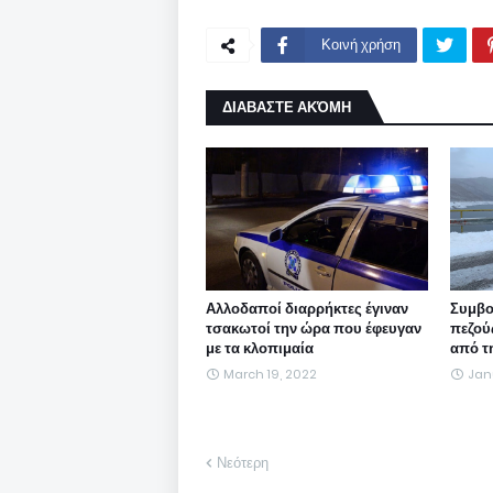
Κοινή χρήση
ΔΙΑΒΑΣΤΕ ΑΚΌΜΗ
Αλλοδαποί διαρρήκτες έγιναν
Συμβο
τσακωτοί την ώρα που έφευγαν
πεζού
με τα κλοπιμαία
από τ
March 19, 2022
Jan
Νεότερη