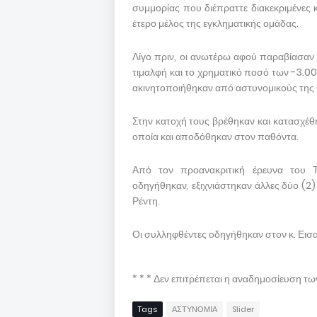
συμμορίας που διέπραττε διακεκριμένες κ
έτερο μέλος της εγκληματικής ομάδας.
Λίγο πριν, οι ανωτέρω αφού παραβίασαν
τιμαλφή και το χρηματικό ποσό των -3.0
ακινητοποιήθηκαν από αστυνομικούς της 
Στην κατοχή τους βρέθηκαν και κατασχέθ
οποία και αποδόθηκαν στον παθόντα.
Από τον προανακριτική έρευνα του 
οδηγήθηκαν, εξιχνιάστηκαν άλλες δύο (2)
Ρέντη.
Οι συλληφθέντες οδηγήθηκαν στον κ. Εισ
* * * Δεν επιτρέπεται η αναδημοσίευση τ
Tags
ΑΣΤΥΝΟΜΙΑ
Slider