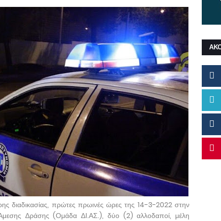
ΑΚ
ης διαδικασίας, πρώτες πρωινές ώρες της 14-3-2022 στην
μεσης Δράσης (Ομάδα ΔΙ.ΑΣ.), δύο (2) αλλοδαποί, μέλη