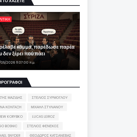
Ν ΤΟ ΧΑΣΕΤΕ
ΛΙΤΙΚΗ
ρέλαβε κόμμα, παρέδωσε παρέα
 δεν ξέρει πού πάει
/05/2026 11:07:00 π.μ.
ΘΡΟΓΡΑΦΟΙ
ΑΤΗΣ ΜΑΖΙΔΗΣ
ΣΤΕΛΙΟΣ ΣΥΡΜΟΓΛΟΥ
ΙΝΑ ΚΟΝΤΑΞΗ
ΜΙΧΑΗΛ ΣΤΥΛΙΑΝΟΥ
REW KORYBKO
LUCAS LEIROZ
GO BOSNIC
ΣΤΕΛΙΟΣ ΦΕΝΕΚΟΣ
HAEL SNYDER
ΘΕΟΔΩΡΟΣ ΚΑΤΣΑΝΕΒΑΣ