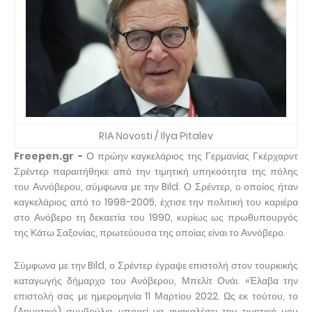
RΙΑ Νovosti / Ιlya Ρitalev
Freepen.gr -
Ο πρώην καγκελάριος της Γερμανίας Γκέρχαρντ
Σρέντερ παραιτήθηκε από την τιμητική υπηκοότητα της πόλης
του Αννόβερου, σύμφωνα με την Bild. Ο Σρέντερ, ο οποίος ήταν
καγκελάριος από το 1998-2005, έχτισε την πολιτική του καριέρα
στο Ανόβερο τη δεκαετία του 1990, κυρίως ως πρωθυπουργός
της Κάτω Σαξονίας, πρωτεύουσα της οποίας είναι το Αννόβερο.
Σύμφωνα με την Bild, ο Σρέντερ έγραψε επιστολή στον τουρκικής
καταγωγής δήμαρχο του Ανόβερου, Μπελίτ Ονάι. «Έλαβα την
επιστολή σας με ημερομηνία 11 Μαρτίου 2022. Ως εκ τούτου, το
(δημοτικό) συμβούλιο μπορεί να ανακαλέσει την τιμητική μου