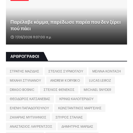
Παρέλαβε κόμμα, παρέδωσε παρέα που δεν ξέρει
πού πάει
7/05/2026 11:07:00 π.μ.
ΑΡΘΡΟΓΡΑΦΟΙ
ΣΤΡΑΤΗΣ ΜΑΖΙΔΗΣ
ΣΤΕΛΙΟΣ ΣΥΡΜΟΓΛΟΥ
ΜΕΛΙΝΑ ΚΟΝΤΑΞΗ
ΜΙΧΑΗΛ ΣΤΥΛΙΑΝΟΥ
ANDREW KORYBKO
LUCAS LEIROZ
DRAGO BOSNIC
ΣΤΕΛΙΟΣ ΦΕΝΕΚΟΣ
MICHAEL SNYDER
ΘΕΟΔΩΡΟΣ ΚΑΤΣΑΝΕΒΑΣ
ΚΡΙΝΙΩ ΚΑΛΟΓΕΡΙΔΟΥ
ΕΛΕΝΗ ΠΑΠΑΔΟΠΟΥΛΟΥ
ΚΩΝΣΤΑΝΤΙΝΟΣ ΜΑΡΓΕΛΗΣ
ΖΑΧΑΡΙΑΣ ΜΥΤΙΛΗΝΙΟΣ
ΣΠΥΡΟΣ ΣΤΑΛΙΑΣ
ΑΝΑΣΤΑΣΙΟΣ ΛΑΥΡΕΝΤΖΟΣ
ΔΗΜΗΤΡΗΣ ΜΑΡΔΑΣ