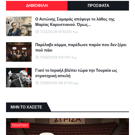
ΔΗΜΟΦΙΛΗ
ΠΡΟΣΦΑΤΑ
Ο Αντώνης Σαμαράς απέφυγε το λάθος της
Μαρίας Καρυστιανού. Όμως...
7/22/2026 10:52:00 π.μ.
Παρέλαβε κόμμα, παρέδωσε παρέα που δεν ξέρει
πού πάει
7/05/2026 11:07:00 π.μ.
Γιατί το Ισραήλ βλέπει τώρα την Τουρκία ως
στρατηγική απειλή
7/25/2026 06:27:00 μ.μ.
ΜΗΝ ΤΟ ΧΑΣΕΤΕ
ΠΟΛΙΤΙΚΗ