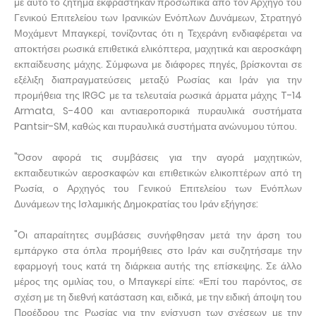
με αυτό το ζήτημα εκφράστηκαν προσωπικά από τον Αρχηγό του
Γενικού Επιτελείου των Ιρανικών Ενόπλων Δυνάμεων, Στρατηγό
Μοχάμεντ Μπαγκερί, τονίζοντας ότι η Τεχεράνη ενδιαφέρεται να
αποκτήσει ρωσικά επιθετικά ελικόπτερα, μαχητικά και αεροσκάφη
εκπαίδευσης μάχης. Σύμφωνα με διάφορες πηγές, βρίσκονται σε
εξέλιξη διαπραγματεύσεις μεταξύ Ρωσίας και Ιράν για την
προμήθεια της IRGC με τα τελευταία ρωσικά άρματα μάχης T-14
Armata, S-400 και αντιαεροπορικά πυραυλικά συστήματα
Pantsir-SM, καθώς και πυραυλικά συστήματα ανώνυμου τύπου.
"Όσον αφορά τις συμβάσεις για την αγορά μαχητικών,
εκπαιδευτικών αεροσκαφών και επιθετικών ελικοπτέρων από τη
Ρωσία, ο Αρχηγός του Γενικού Επιτελείου των Ενόπλων
Δυνάμεων της Ισλαμικής Δημοκρατίας του Ιράν εξήγησε:
"Οι απαραίτητες συμβάσεις συνήφθησαν μετά την άρση του
εμπάργκο στα όπλα προμήθειες στο Ιράν και συζητήσαμε την
εφαρμογή τους κατά τη διάρκεια αυτής της επίσκεψης. Σε άλλο
μέρος της ομιλίας του, ο Μπαγκερί είπε: «Επί του παρόντος, σε
σχέση με τη διεθνή κατάσταση και, ειδικά, με την ειδική άποψη του
Προέδρου της Ρωσίας για την ενίσχυση των σχέσεων με την