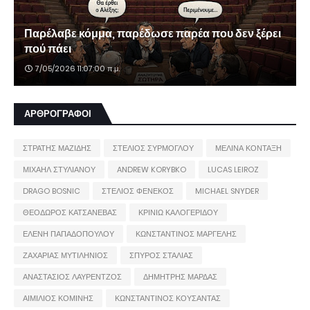
Παρέλαβε κόμμα, παρέδωσε παρέα που δεν ξέρει
πού πάει
7/05/2026 11:07:00 π.μ.
ΑΡΘΡΟΓΡΑΦΟΙ
ΣΤΡΑΤΗΣ ΜΑΖΙΔΗΣ
ΣΤΕΛΙΟΣ ΣΥΡΜΟΓΛΟΥ
ΜΕΛΙΝΑ ΚΟΝΤΑΞΗ
ΜΙΧΑΗΛ ΣΤΥΛΙΑΝΟΥ
ANDREW KORYBKO
LUCAS LEIROZ
DRAGO BOSNIC
ΣΤΕΛΙΟΣ ΦΕΝΕΚΟΣ
MICHAEL SNYDER
ΘΕΟΔΩΡΟΣ ΚΑΤΣΑΝΕΒΑΣ
ΚΡΙΝΙΩ ΚΑΛΟΓΕΡΙΔΟΥ
ΕΛΕΝΗ ΠΑΠΑΔΟΠΟΥΛΟΥ
ΚΩΝΣΤΑΝΤΙΝΟΣ ΜΑΡΓΕΛΗΣ
ΖΑΧΑΡΙΑΣ ΜΥΤΙΛΗΝΙΟΣ
ΣΠΥΡΟΣ ΣΤΑΛΙΑΣ
ΑΝΑΣΤΑΣΙΟΣ ΛΑΥΡΕΝΤΖΟΣ
ΔΗΜΗΤΡΗΣ ΜΑΡΔΑΣ
ΑΙΜΙΛΙΟΣ ΚΟΜΙΝΗΣ
ΚΩΝΣΤΑΝΤΙΝΟΣ ΚΟΥΣΑΝΤΑΣ