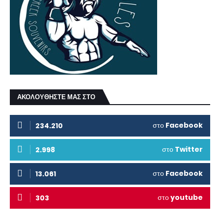
ΑΚΟΛΟΥΘΗΣΤΕ ΜΑΣ ΣΤΟ
στο
Facebook
234.210
στο
Twitter
2.998
στο
Facebook
13.061
στο
youtube
303