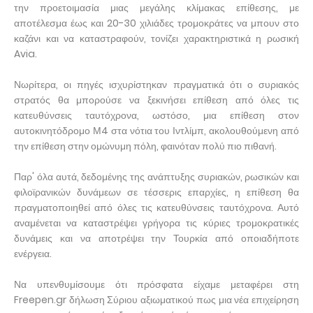
την προετοιμασία μιας μεγάλης κλίμακας επίθεσης, με
αποτέλεσμα έως και 20-30 χιλιάδες τρομοκράτες να μπουν στο
καζάνι και να καταστραφούν, τονίζει χαρακτηριστικά η ρωσική
Avia.
Νωρίτερα, οι πηγές ισχυρίστηκαν πραγματικά ότι ο συριακός
στρατός θα μπορούσε να ξεκινήσει επίθεση από όλες τις
κατευθύνσεις ταυτόχρονα, ωστόσο, μια επίθεση στον
αυτοκινητόδρομο Μ4 στα νότια του Ιντλίμπ, ακολουθούμενη από
την επίθεση στην ομώνυμη πόλη, φαινόταν πολύ πιο πιθανή.
Παρ' όλα αυτά, δεδομένης της ανάπτυξης συριακών, ρωσικών και
φιλοϊρανικών δυνάμεων σε τέσσερις επαρχίες, η επίθεση θα
πραγματοποιηθεί από όλες τις κατευθύνσεις ταυτόχρονα. Αυτό
αναμένεται να καταστρέψει γρήγορα τις κύριες τρομοκρατικές
δυνάμεις και να αποτρέψει την Τουρκία από οποιαδήποτε
ενέργεια.
Να υπενθυμίσουμε ότι πρόσφατα είχαμε μεταφέρει στη
Freepen.gr δήλωση Σύριου αξιωματικού πως μια νέα επιχείρηση