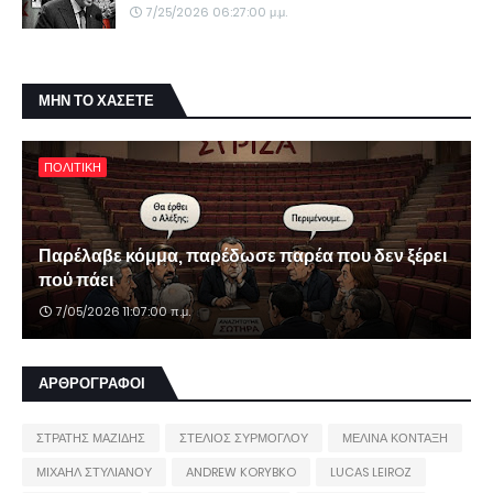
7/25/2026 06:27:00 μ.μ.
ΜΗΝ ΤΟ ΧΑΣΕΤΕ
ΠΟΛΙΤΙΚΗ
Παρέλαβε κόμμα, παρέδωσε παρέα που δεν ξέρει
πού πάει
7/05/2026 11:07:00 π.μ.
ΑΡΘΡΟΓΡΑΦΟΙ
ΣΤΡΑΤΗΣ ΜΑΖΙΔΗΣ
ΣΤΕΛΙΟΣ ΣΥΡΜΟΓΛΟΥ
ΜΕΛΙΝΑ ΚΟΝΤΑΞΗ
ΜΙΧΑΗΛ ΣΤΥΛΙΑΝΟΥ
ANDREW KORYBKO
LUCAS LEIROZ