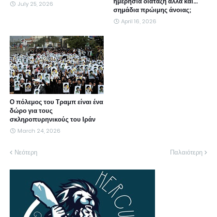
ημερήσια διάταξη αλλά και...
July 25, 2026
σημάδια πρώιμης άνοιας;
April 16, 2026
Ο πόλεμος του Τραμπ είναι ένα
δώρο για τους
σκληροπυρηνικούς του Ιράν
March 24, 2026
Νεότερη
Παλαιότερη