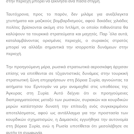
στην περιοχή μπορεί να ξεκινήσει ανά πάσα στιγμή.
Ταυτόχρονα, προς το παρόν, δεν μιλάμε για ανεξέλεγκτα
χτυπήματα και μαζικούς βομβαρδισμούς, αφού δεκάδες χιλιάδες
πολίτες βρίσκονται ακόμη στο Ιντλίμπ, οι οποίοι πιθανότατα θα
καλύψουν τα τουρκικά στρατεύματα και μαχητές. Παρ 'όλα αυτά,
καταλαμβάνοντας ορισμένες περιοχές, ο συριακός στρατός
μπορεί να αλλάξει σημαντικά την ισορροπία δυνάμεων στην
περιοχή.
Την προηγούμενη μέρα, ρωσικά στρατιωτικά αεροσκάφη άρχισαν
επίσης να επιτίθενται σε τζιχαντιστικές δυνάμεις στην τουρκική
στρατιωτική ζώνη επιχειρήσεων στη βόρεια Συρία, αγνοώντας τα
αιτήματα του Ερντογάν να μην αναμειχθεί στις υποθέσεις της
Άγκυρας στη Συρία. Αυτό δείχνει ότι οι προηγούμενες
διαπραγματεύσεις μεταξύ των ρωσικών, συριακών και κουρδικών
μερών κατέστησαν δυνατή την επίτευξη ενός συγκεκριμένου
αποτελέσματος, αφού ως αντάλλαγμα για την προστασία των
κουρδικών σχηματισμών, η Δαμασκός εγγυήθηκε την αυτονομία
στη βόρεια Συρία, ενώ η Ρωσία υποτίθεται ότι μεσολάβησε σε
αυτήν τη συμφωνία.