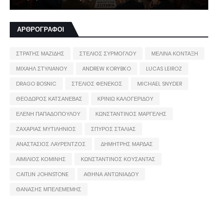
ΑΡΘΡΟΓΡΑΦΟΙ
ΣΤΡΑΤΗΣ ΜΑΖΙΔΗΣ
ΣΤΕΛΙΟΣ ΣΥΡΜΟΓΛΟΥ
ΜΕΛΙΝΑ ΚΟΝΤΑΞΗ
ΜΙΧΑΗΛ ΣΤΥΛΙΑΝΟΥ
ANDREW KORYBKO
LUCAS LEIROZ
DRAGO BOSNIC
ΣΤΕΛΙΟΣ ΦΕΝΕΚΟΣ
MICHAEL SNYDER
ΘΕΟΔΩΡΟΣ ΚΑΤΣΑΝΕΒΑΣ
ΚΡΙΝΙΩ ΚΑΛΟΓΕΡΙΔΟΥ
ΕΛΕΝΗ ΠΑΠΑΔΟΠΟΥΛΟΥ
ΚΩΝΣΤΑΝΤΙΝΟΣ ΜΑΡΓΕΛΗΣ
ΖΑΧΑΡΙΑΣ ΜΥΤΙΛΗΝΙΟΣ
ΣΠΥΡΟΣ ΣΤΑΛΙΑΣ
ΑΝΑΣΤΑΣΙΟΣ ΛΑΥΡΕΝΤΖΟΣ
ΔΗΜΗΤΡΗΣ ΜΑΡΔΑΣ
ΑΙΜΙΛΙΟΣ ΚΟΜΙΝΗΣ
ΚΩΝΣΤΑΝΤΙΝΟΣ ΚΟΥΣΑΝΤΑΣ
CAITLIN JOHNSTONE
ΑΘΗΝΑ ΑΝΤΩΝΙΑΔΟΥ
ΘΑΝΑΣΗΣ ΜΠΕΛΕΜΕΜΗΣ