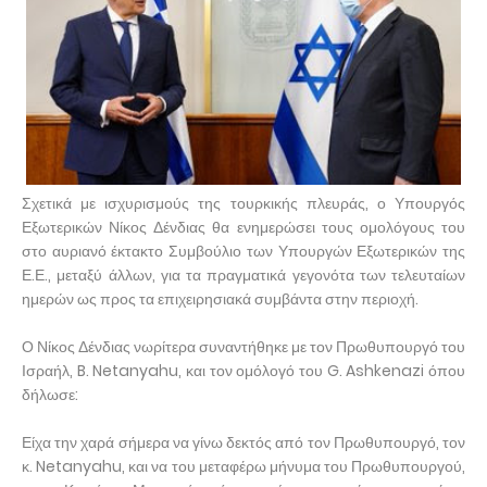
Σχετικά με ισχυρισμούς της τουρκικής πλευράς, ο Υπουργός
Εξωτερικών Νίκος Δένδιας θα ενημερώσει τους ομολόγους του
στο αυριανό έκτακτο Συμβούλιο των Υπουργών Εξωτερικών της
Ε.Ε., μεταξύ άλλων, για τα πραγματικά γεγονότα των τελευταίων
ημερών ως προς τα επιχειρησιακά συμβάντα στην περιοχή.
Ο Νίκος Δένδιας νωρίτερα συναντήθηκε με τον Πρωθυπουργό του
Ισραήλ, B. Netanyahu, και τον ομόλογό του G. Ashkenazi όπου
δήλωσε:
Είχα την χαρά σήμερα να γίνω δεκτός από τον Πρωθυπουργό, τον
κ. Netanyahu, και να του μεταφέρω μήνυμα του Πρωθυπουργού,