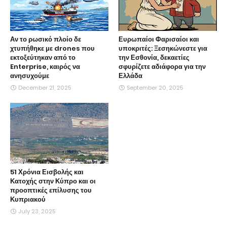
Αν το ρωσικό πλοίο δε
Ευρωπαίοι Φαρισαίοι και
χτυπήθηκε με drones που
υποκριτές: Ξεσηκώνεστε για
εκτοξεύτηκαν από το
την Εσθονία, δεκαετίες
Enterprise, καιρός να
σφυρίζετε αδιάφορα για την
ανησυχούμε
Ελλάδα
December 21, 2025
September 20, 2025
51 Χρόνια Εισβολής και
Κατοχής στην Κύπρο και οι
προοπτικές επίλυσης του
Κυπριακού
July 23, 2025