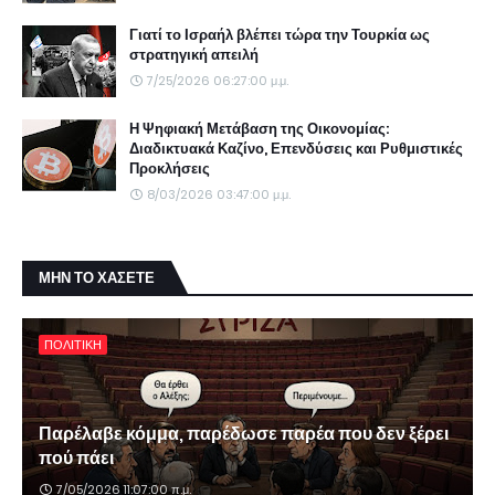
Γιατί το Ισραήλ βλέπει τώρα την Τουρκία ως
στρατηγική απειλή
7/25/2026 06:27:00 μ.μ.
Η Ψηφιακή Μετάβαση της Οικονομίας:
Διαδικτυακά Καζίνο, Επενδύσεις και Ρυθμιστικές
Προκλήσεις
8/03/2026 03:47:00 μ.μ.
ΜΗΝ ΤΟ ΧΑΣΕΤΕ
ΠΟΛΙΤΙΚΗ
Παρέλαβε κόμμα, παρέδωσε παρέα που δεν ξέρει
πού πάει
7/05/2026 11:07:00 π.μ.