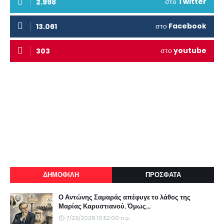
στο
Twitter
2.998
στο
Facebook
13.061
στο
youtube
303
ΔΗΜΟΦΙΛΗ
ΠΡΟΣΦΑΤΑ
Ο Αντώνης Σαμαράς απέφυγε το λάθος της
Μαρίας Καρυστιανού. Όμως...
7/22/2026 10:52:00 π.μ.