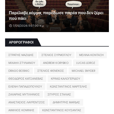
Παρέλαβε κόμμα, παρέδωσε παρέα που δεν ξέρει
πού πάει
7/05/2026 11:07:00 π.μ.
ΑΡΘΡΟΓΡΑΦΟΙ
ΣΤΡΑΤΗΣ ΜΑΖΙΔΗΣ
ΣΤΕΛΙΟΣ ΣΥΡΜΟΓΛΟΥ
ΜΕΛΙΝΑ ΚΟΝΤΑΞΗ
ΜΙΧΑΗΛ ΣΤΥΛΙΑΝΟΥ
ANDREW KORYBKO
LUCAS LEIROZ
DRAGO BOSNIC
ΣΤΕΛΙΟΣ ΦΕΝΕΚΟΣ
MICHAEL SNYDER
ΘΕΟΔΩΡΟΣ ΚΑΤΣΑΝΕΒΑΣ
ΚΡΙΝΙΩ ΚΑΛΟΓΕΡΙΔΟΥ
ΕΛΕΝΗ ΠΑΠΑΔΟΠΟΥΛΟΥ
ΚΩΝΣΤΑΝΤΙΝΟΣ ΜΑΡΓΕΛΗΣ
ΖΑΧΑΡΙΑΣ ΜΥΤΙΛΗΝΙΟΣ
ΣΠΥΡΟΣ ΣΤΑΛΙΑΣ
ΑΝΑΣΤΑΣΙΟΣ ΛΑΥΡΕΝΤΖΟΣ
ΔΗΜΗΤΡΗΣ ΜΑΡΔΑΣ
ΑΙΜΙΛΙΟΣ ΚΟΜΙΝΗΣ
ΚΩΝΣΤΑΝΤΙΝΟΣ ΚΟΥΣΑΝΤΑΣ