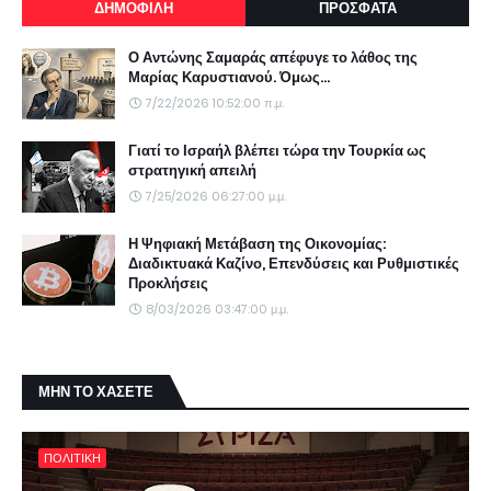
ΔΗΜΟΦΙΛΗ
ΠΡΟΣΦΑΤΑ
Ο Αντώνης Σαμαράς απέφυγε το λάθος της
Μαρίας Καρυστιανού. Όμως...
7/22/2026 10:52:00 π.μ.
Γιατί το Ισραήλ βλέπει τώρα την Τουρκία ως
στρατηγική απειλή
7/25/2026 06:27:00 μ.μ.
Η Ψηφιακή Μετάβαση της Οικονομίας:
Διαδικτυακά Καζίνο, Επενδύσεις και Ρυθμιστικές
Προκλήσεις
8/03/2026 03:47:00 μ.μ.
ΜΗΝ ΤΟ ΧΑΣΕΤΕ
ΠΟΛΙΤΙΚΗ