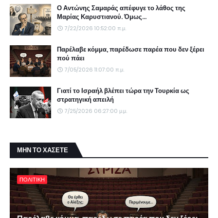
Ο Αντώνης Σαμαράς απέφυγε το λάθος της
Μαρίας Καρυστιανού. Όμως...
7/22/2026 10:52:00 π.μ.
Παρέλαβε κόμμα, παρέδωσε παρέα που δεν ξέρει
πού πάει
7/05/2026 11:07:00 π.μ.
Γιατί το Ισραήλ βλέπει τώρα την Τουρκία ως
στρατηγική απειλή
7/25/2026 06:27:00 μ.μ.
ΜΗΝ ΤΟ ΧΑΣΕΤΕ
ΠΟΛΙΤΙΚΗ