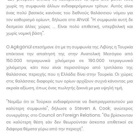
χωρίς τη συμφωνία άλλων ενδιαφερόμενων τρίτων. Αυτός είναι
ένας πολύ βασικός κανόνας του διεθνούς θαλάσσιου νόμου για
τον καθορισμό ορίων», δήλωσε στο Ahval. "Η συμφωνία αυτή δε
δεσμεύει άλλες χώρες ... Είναι πολύ επιθετική, υπερβολική και
χωρίς νομική βάση".
Ο Açıkgönül επεσήμανε ότι με τη συμφωνία της Λιβύης η Τουρκία
επέκτεινε την απαίτησή της στην Ανατολική Μεσόγειο από
150.000 τετραγωνικά χιλιόμετρα σε 190.000 τετραγωνικά
χιλιόμετρα, κάτι που είναι περισσότερο από τριπλάσιο της
θαλάσσιας περιοχής που η Ελλάδα δίνει στην Τουρκία. Οι χώρες
στις θαλάσσιες διαφορές των ορίων αρχίζουν συχνά κάνοντας μια
ακραία αξίωση, όπως ένας πωλητής ξεκινά με μια υψηλή τιμή.
"Νομίζω ότι οι Τούρκοι ενδιαφέρονται να διαπραγματευτούν μια
καλύτερη συμφωνία", δήλωσε ο Steven A. Cook, ανώτερος
συνεργάτης στο Council on Foreign Relations. "Θα βρίσκονταν
σε καλύτερη θέση εάν δεν θεωρούνταν άσκοπα επιθετικοί σε
διάφορα θέματα γύρω από την περιοχή".