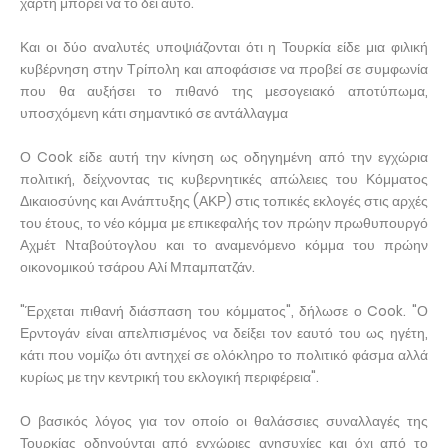
χάρτη μπορεί να το δει αυτό."
Και οι δύο αναλυτές υποψιάζονται ότι η Τουρκία είδε μια φιλική
κυβέρνηση στην Τρίπολη και αποφάσισε να προβεί σε συμφωνία
που θα αυξήσει το πιθανό της μεσογειακό αποτύπωμα,
υποσχόμενη κάτι σημαντικό σε αντάλλαγμα
Ο Cook είδε αυτή την κίνηση ως οδηγημένη από την εγχώρια
πολιτική, δείχνοντας τις κυβερνητικές απώλειες του Κόμματος
Δικαιοσύνης και Ανάπτυξης (ΑΚΡ) στις τοπικές εκλογές στις αρχές
του έτους, το νέο κόμμα με επικεφαλής τον πρώην πρωθυπουργό
Αχμέτ Νταβούτογλου και το αναμενόμενο κόμμα του πρώην
οικονομικού τσάρου Αλί Μπαμπατζάν.
"Έρχεται πιθανή διάσπαση του κόμματος", δήλωσε ο Cook. "Ο
Ερντογάν είναι απελπισμένος να δείξει τον εαυτό του ως ηγέτη,
κάτι που νομίζω ότι αντηχεί σε ολόκληρο το πολιτικό φάσμα αλλά
κυρίως με την κεντρική του εκλογική περιφέρεια".
Ο βασικός λόγος για τον οποίο οι θαλάσσιες συναλλαγές της
Τουρκίας οδηγούνται από εγχώριες ανησυχίες και όχι από το