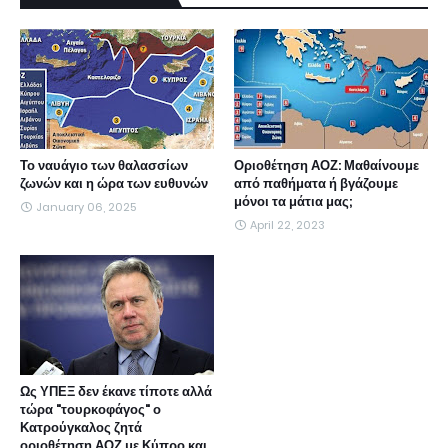
Το ναυάγιο των θαλασσίων
Οριοθέτηση ΑΟΖ: Μαθαίνουμε
ζωνών και η ώρα των ευθυνών
από παθήματα ή βγάζουμε
μόνοι τα μάτια μας;
January 06, 2025
April 22, 2023
Ως ΥΠΕΞ δεν έκανε τίποτε αλλά
τώρα "τουρκοφάγος" ο
Κατρούγκαλος ζητά
οριοθέτηση ΑΟΖ με Κύπρο και