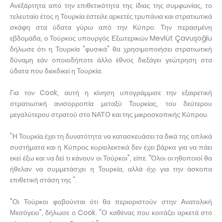
Ανεξάρτητα από την επιθετικότητα της ίδιας της συμφωνίας, το
τελευταίο έτος η Τουρκία έστειλε αρκετές τρυπάνια και στρατιωτικά
σκάφη στα ύδατα γύρω από την Κύπρο. Την περασμένη
εβδομάδα, ο Τούρκος υπουργός Εξωτερικών Mevlüt Çavuşoğlu
δήλωσε ότι η Τουρκία "φυσικά" θα χρησιμοποιήσει στρατιωτική
δύναμη εάν οποιοδήποτε άλλο έθνος διεξάγει γεώτρηση στα
ύδατα που διεκδικεί η Τουρκία.
Για τον Cook, αυτή η κίνηση υπογράμμισε την εξαιρετική
στρατιωτική ανισορροπία μεταξύ Τουρκίας, του δεύτερου
μεγαλύτερου στρατού στο ΝΑΤΟ και της μικροσκοπικής Κύπρου.
"Η Τουρκία έχει τη δυνατότητα να κατασκευάσει τα δικά της οπλικά
συστήματα και η Κύπρος κυριολεκτικά δεν έχει βάρκα για να πάει
εκεί έξω και να δεί τι κάνουν οι Τούρκοι", είπε. "Όλοι οι ηθοποιοί θα
ήθελαν να συμμετάσχει η Τουρκία, αλλά όχι για την άσκοπα
επιθετική στάση της ".
"Οι Τούρκοι φοβούνται ότι θα περιοριστούν στην Ανατολική
Μεσόγειο", δήλωσε ο Cook. "Ο καθένας που κοιτάζει αρκετά στο