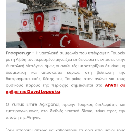
Freepen.gr -
Η ναυτιλιακή συμφωνία που υπέγραψε η Τουρκία
με τη Λιβύη τον περασμένο μήνα έχει επιδεινώσει τις εντάσεις στην
Ανατολική Μεσόγειο, όμως οι αναλυτές υποστηρίζουν ότι είναι μη
δεσμευτική και αποσκοπεί κυρίως στη βελτίωση της
διαπραγματευτικής θέσης της Τουρκίας στον αγώνα για τους
φυσικούς πόρους της περιοχής σημειώνεται στο
Ahval σε
άρθρο του David Lepeska
.
Ο Yunus Emre Açıkgönül, πρώην Τούρκος διπλωμάτης και
εμπειρογνώμονας στο διεθνές ναυτικό δίκαιο, τείνει προς την
άποψη της Αθήνας.
"Δεν μπορούν απλώς να καθορίσουν τα όρια από μόνοι τους