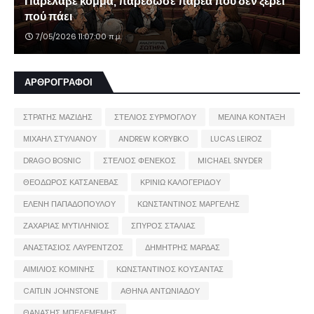
Παρέλαβε κόμμα, παρέδωσε παρέα που δεν ξέρει
πού πάει
7/05/2026 11:07:00 π.μ.
ΑΡΘΡΟΓΡΑΦΟΙ
ΣΤΡΑΤΗΣ ΜΑΖΙΔΗΣ
ΣΤΕΛΙΟΣ ΣΥΡΜΟΓΛΟΥ
ΜΕΛΙΝΑ ΚΟΝΤΑΞΗ
ΜΙΧΑΗΛ ΣΤΥΛΙΑΝΟΥ
ANDREW KORYBKO
LUCAS LEIROZ
DRAGO BOSNIC
ΣΤΕΛΙΟΣ ΦΕΝΕΚΟΣ
MICHAEL SNYDER
ΘΕΟΔΩΡΟΣ ΚΑΤΣΑΝΕΒΑΣ
ΚΡΙΝΙΩ ΚΑΛΟΓΕΡΙΔΟΥ
ΕΛΕΝΗ ΠΑΠΑΔΟΠΟΥΛΟΥ
ΚΩΝΣΤΑΝΤΙΝΟΣ ΜΑΡΓΕΛΗΣ
ΖΑΧΑΡΙΑΣ ΜΥΤΙΛΗΝΙΟΣ
ΣΠΥΡΟΣ ΣΤΑΛΙΑΣ
ΑΝΑΣΤΑΣΙΟΣ ΛΑΥΡΕΝΤΖΟΣ
ΔΗΜΗΤΡΗΣ ΜΑΡΔΑΣ
ΑΙΜΙΛΙΟΣ ΚΟΜΙΝΗΣ
ΚΩΝΣΤΑΝΤΙΝΟΣ ΚΟΥΣΑΝΤΑΣ
CAITLIN JOHNSTONE
ΑΘΗΝΑ ΑΝΤΩΝΙΑΔΟΥ
ΘΑΝΑΣΗΣ ΜΠΕΛΕΜΕΜΗΣ