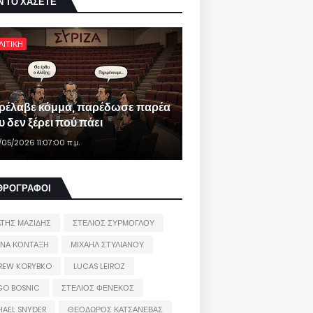
Ν ΤΟ ΧΑΣΕΤΕ
ΛΙΤΙΚΗ
ρέλαβε κόμμα, παρέδωσε παρέα
 δεν ξέρει πού πάει
/05/2026 11:07:00 π.μ.
ΘΡΟΓΡΑΦΟΙ
ΑΤΗΣ ΜΑΖΙΔΗΣ
ΣΤΕΛΙΟΣ ΣΥΡΜΟΓΛΟΥ
ΙΝΑ ΚΟΝΤΑΞΗ
ΜΙΧΑΗΛ ΣΤΥΛΙΑΝΟΥ
REW KORYBKO
LUCAS LEIROZ
GO BOSNIC
ΣΤΕΛΙΟΣ ΦΕΝΕΚΟΣ
HAEL SNYDER
ΘΕΟΔΩΡΟΣ ΚΑΤΣΑΝΕΒΑΣ