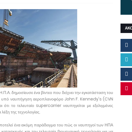
ΑΚ
Η.Π.Α. δημοσίευσε ένα βίντεο που δείχνει την εγκατάσταση του
το υπό ναυπήγηση αεροπλανοφόρο John F. Kennedy's (CVN
ι ότι το τελευταίο supercarrier ναυπηγείται με εξελιγμένες
λέξη της τεχνολογίας.
 αποτελεί ένα ακόμη παράδειγμα του πώς οι ναυπηγοί των ΗΠΑ
ατασκευής και την τελευταία βιομηχανική τεχνολογία για να