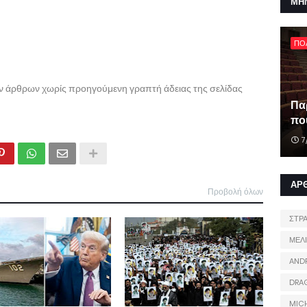
ΜΗ
ΠΟ
ων άρθρων χωρίς προηγούμενη γραπτή άδειας της σελίδας
Πα
που
7
ΑΡ
Προβολή όλων
ΣΤΡ
ΜΕΛ
AND
DRA
MIC