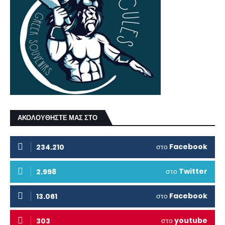
ΑΚΟΛΟΥΘΗΣΤΕ ΜΑΣ ΣΤΟ
στο
Facebook
234.210
στο
Twitter
2.998
στο
Facebook
13.061
στο
youtube
303