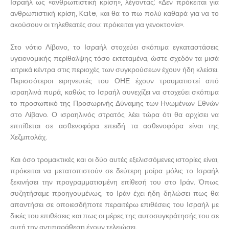
Ισραήλ ως «ανθρωπιστική κρίση», λέγοντας: «Δεν πρόκειται για
ανθρωπιστική κρίση, Kate, και θα το πω πολύ καθαρά για να το
ακούσουν οι τηλεθεατές σου: πρόκειται για γενοκτονία».
Στο νότιο Λίβανο, το Ισραήλ στοχεύει σκόπιμα εγκαταστάσεις
υγειονομικής περίθαλψης τόσο εκτεταμένα, ώστε σχεδόν τα μισά
ιατρικά κέντρα στις περιοχές των συγκρούσεων έχουν ήδη κλείσει.
Περισσότεροι ειρηνευτές του ΟΗΕ έχουν τραυματιστεί από
ισραηλινά πυρά, καθώς το Ισραήλ συνεχίζει να στοχεύει σκόπιμα
το προσωπικό της Προσωρινής Δύναμης των Ηνωμένων Εθνών
στο Λίβανο. Ο ισραηλινός στρατός λέει τώρα ότι θα αρχίσει να
επιτίθεται σε ασθενοφόρα επειδή τα ασθενοφόρα είναι της
Χεζμπολάχ.
Και όσο τρομακτικές και οι δύο αυτές εξελισσόμενες ιστορίες είναι,
πρόκειται να μετατοπιστούν σε δεύτερη μοίρα μόλις το Ισραήλ
ξεκινήσει την προγραμματισμένη επίθεσή του στο Ιράν. Όπως
συζητήσαμε προηγουμένως, το Ιράν έχει ήδη δηλώσει πως θα
απαντήσει σε οποιεσδήποτε περαιτέρω επιθέσεις του Ισραήλ με
δικές του επιθέσεις και πως οι μέρες της αυτοσυγκράτησής του σε
αυτή την αντιπαράθεση έχουν τελειώσει.