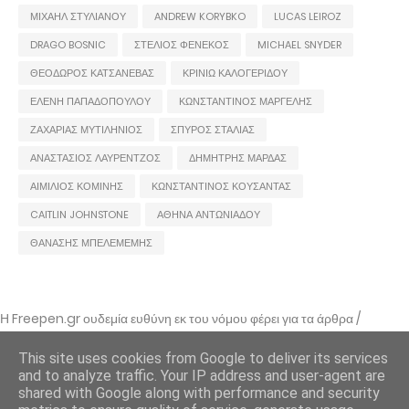
ΜΙΧΑΗΛ ΣΤΥΛΙΑΝΟΥ
ANDREW KORYBKO
LUCAS LEIROZ
DRAGO BOSNIC
ΣΤΕΛΙΟΣ ΦΕΝΕΚΟΣ
MICHAEL SNYDER
ΘΕΟΔΩΡΟΣ ΚΑΤΣΑΝΕΒΑΣ
ΚΡΙΝΙΩ ΚΑΛΟΓΕΡΙΔΟΥ
ΕΛΕΝΗ ΠΑΠΑΔΟΠΟΥΛΟΥ
ΚΩΝΣΤΑΝΤΙΝΟΣ ΜΑΡΓΕΛΗΣ
ΖΑΧΑΡΙΑΣ ΜΥΤΙΛΗΝΙΟΣ
ΣΠΥΡΟΣ ΣΤΑΛΙΑΣ
ΑΝΑΣΤΑΣΙΟΣ ΛΑΥΡΕΝΤΖΟΣ
ΔΗΜΗΤΡΗΣ ΜΑΡΔΑΣ
ΑΙΜΙΛΙΟΣ ΚΟΜΙΝΗΣ
ΚΩΝΣΤΑΝΤΙΝΟΣ ΚΟΥΣΑΝΤΑΣ
CAITLIN JOHNSTONE
ΑΘΗΝΑ ΑΝΤΩΝΙΑΔΟΥ
ΘΑΝΑΣΗΣ ΜΠΕΛΕΜΕΜΗΣ
Η Freepen.gr ουδεμία ευθύνη εκ του νόμου φέρει για τα άρθρα /
αναρτήσεις που δημοσιεύονται και απηχούν τις απόψεις των συντακτών
τους και δε σημαίνει πως τα υιοθετεί. Σε περίπτωση που θεωρείτε πως
This site uses cookies from Google to deliver its services
θίγεστε από κάποιο εξ αυτών ή ότι υπάρχει κάποιο σφάλμα,
and to analyze traffic. Your IP address and user-agent are
επικοινωνήστε μέσω e-mail
shared with Google along with performance and security