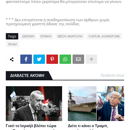
φανταστούμε πόσο χειρότερα θα μπορούσαν σύντομα να γίνουν.
* * * Δεν επιτρέπεται η αναδημοσίευση των άρθρων χωρίς
προηγούμενη γραπτή άδειας της σελίδας
Tags
ΔΙΕΘΝΗ
ΙΣΡΑΗΛ
ΜΕΣΗ ΑΝΑΤΟΛΗ
CAITLIN JOHNSTONE
Slider
ΔΙΑΒΑΣΤΕ ΑΚΌΜΗ
Προβολή όλων
Γιατί το Ισραήλ βλέπει τώρα
Δείτε τι κάνει ο Τραμπ,