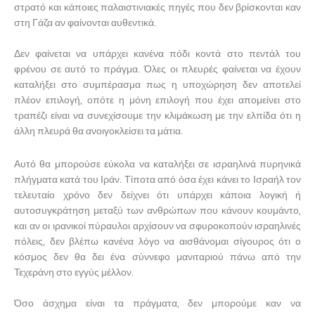
στρατό και κάποιες παλαιστινιακές πηγές που δεν βρίσκονται καν
στη Γάζα αν φαίνονται αυθεντικά.
Δεν φαίνεται να υπάρχει κανένα πόδι κοντά στο πεντάλ του
φρένου σε αυτό το πράγμα. Όλες οι πλευρές φαίνεται να έχουν
καταλήξει στο συμπέρασμα πως η υποχώρηση δεν αποτελεί
πλέον επιλογή, οπότε η μόνη επιλογή που έχει απομείνει στο
τραπέζι είναι να συνεχίσουμε την κλιμάκωση με την ελπίδα ότι η
άλλη πλευρά θα ανοιγοκλείσει τα μάτια.
Αυτό θα μπορούσε εύκολα να καταλήξει σε ισραηλινά πυρηνικά
πλήγματα κατά του Ιράν. Τίποτα από όσα έχει κάνει το Ισραήλ τον
τελευταίο χρόνο δεν δείχνει ότι υπάρχει κάποια λογική ή
αυτοσυγκράτηση μεταξύ των ανθρώπων που κάνουν κουμάντο,
και αν οι ιρανικοί πύραυλοι αρχίσουν να σφυροκοπούν ισραηλινές
πόλεις, δεν βλέπω κανένα λόγο να αισθάνομαι σίγουρος ότι ο
κόσμος δεν θα δει ένα σύννεφο μανιταριού πάνω από την
Τεχεράνη στο εγγύς μέλλον.
Όσο άσχημα είναι τα πράγματα, δεν μπορούμε καν να