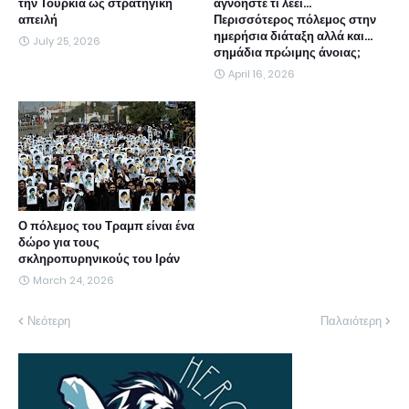
την Τουρκία ως στρατηγική
αγνοήστε τι λέει...
απειλή
Περισσότερος πόλεμος στην
ημερήσια διάταξη αλλά και...
July 25, 2026
σημάδια πρώιμης άνοιας;
April 16, 2026
Ο πόλεμος του Τραμπ είναι ένα
δώρο για τους
σκληροπυρηνικούς του Ιράν
March 24, 2026
Νεότερη
Παλαιότερη