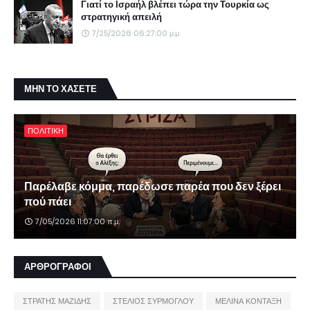
Γιατί το Ισραήλ βλέπει τώρα την Τουρκία ως
στρατηγική απειλή
7/25/2026 06:27:00 μ.μ.
ΜΗΝ ΤΟ ΧΑΣΕΤΕ
ΠΟΛΙΤΙΚΗ
Παρέλαβε κόμμα, παρέδωσε παρέα που δεν ξέρει
πού πάει
7/05/2026 11:07:00 π.μ.
ΑΡΘΡΟΓΡΑΦΟΙ
ΣΤΡΑΤΗΣ ΜΑΖΙΔΗΣ
ΣΤΕΛΙΟΣ ΣΥΡΜΟΓΛΟΥ
ΜΕΛΙΝΑ ΚΟΝΤΑΞΗ