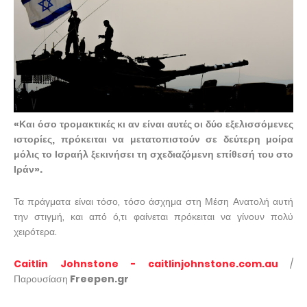
«Και όσο τρομακτικές κι αν είναι αυτές οι δύο εξελισσόμενες
ιστορίες, πρόκειται να μετατοπιστούν σε δεύτερη μοίρα
μόλις το Ισραήλ ξεκινήσει τη σχεδιαζόμενη επίθεσή του στο
Ιράν».
Τα πράγματα είναι τόσο, τόσο άσχημα στη Μέση Ανατολή αυτή
την στιγμή, και από ό,τι φαίνεται πρόκειται να γίνουν πολύ
χειρότερα.
Caitlin Johnstone - caitlinjohnstone.com.au
/
Παρουσίαση
Freepen.gr