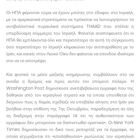
Οι ΗΠΑ φέρονται τώρα να έχουν μπότες στο έδαφος στο Ισραήλ,
με τα αμερικανικά στρατεύματα να πρόκειται να λειτουργήσουν τα
αντιβαλλιστικά πυραυλικά συστήματα THAAD που στέλνει η
υπερδύναμη σύμμαχος του Ισραήλ. Φαίνεται αναπόφευκτο ότι οι
ΗΠΑ θα εμπλέκονται όλο και περισσότερο σε αυτή τη σύγκρουση
όσο περισσότερο το Ισραήλ κλιμακώνει την αντιπαράθεση με το
Ιράν, και κανείς στον Λευκό Οίκο δεν φαίνεται να επενδύει ιδιαίτερα
στο να το αποτρέψει.
Και φυσικά τα μέσα μαζικής ενημέρωσης συμβάλλουν στο να
ανοίξει ο δρόμος και προς αυτόν τον επόμενο πόλεμο. Η
Washington Post δημοσίευσε ανεπιβεβαίωτα έγγραφα που της
δόθηκαν από τον ισραηλινό στρατό και τα οποία υποτίθεται ότι
δείχνουν πως η Χαμάς σχεδίαζε να υποβάλει αίτηση στο Ιράν για
βοήθεια στην επίθεση της 7ης Οκτωβρίου, παραδεχόμενη σε όλη
τη διαδρομή στην παράγραφο 14 ότι «η αυθεντικότητα των
εγγράφων δεν μπορούσε να διαπιστωθεί οριστικά». Οι New York
Times δημοσίευσαν το δικό τους ρεπορτάζ για τα έγγραφα, τα
οποία ισχυρίζονται ότι «επαλήθευσαν» ρωτώντας τον ισραηλινό