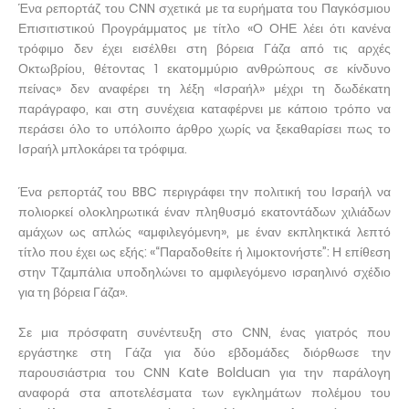
Ένα ρεπορτάζ του CNN σχετικά με τα ευρήματα του Παγκόσμιου
Επισιτιστικού Προγράμματος με τίτλο «Ο ΟΗΕ λέει ότι κανένα
τρόφιμο δεν έχει εισέλθει στη βόρεια Γάζα από τις αρχές
Οκτωβρίου, θέτοντας 1 εκατομμύριο ανθρώπους σε κίνδυνο
πείνας» δεν αναφέρει τη λέξη «Ισραήλ» μέχρι τη δωδέκατη
παράγραφο, και στη συνέχεια καταφέρνει με κάποιο τρόπο να
περάσει όλο το υπόλοιπο άρθρο χωρίς να ξεκαθαρίσει πως το
Ισραήλ μπλοκάρει τα τρόφιμα.
Ένα ρεπορτάζ του BBC περιγράφει την πολιτική του Ισραήλ να
πολιορκεί ολοκληρωτικά έναν πληθυσμό εκατοντάδων χιλιάδων
αμάχων ως απλώς «αμφιλεγόμενη», με έναν εκπληκτικά λεπτό
τίτλο που έχει ως εξής: «“Παραδοθείτε ή λιμοκτονήστε”: Η επίθεση
στην Τζαμπάλια υποδηλώνει το αμφιλεγόμενο ισραηλινό σχέδιο
για τη βόρεια Γάζα».
Σε μια πρόσφατη συνέντευξη στο CNN, ένας γιατρός που
εργάστηκε στη Γάζα για δύο εβδομάδες διόρθωσε την
παρουσιάστρια του CNN Kate Bolduan για την παράλογη
αναφορά στα αποτελέσματα των εγκλημάτων πολέμου του