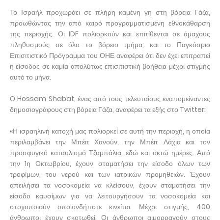
Το Ισραήλ προχωράει σε πλήρη καμένη γη στη βόρεια Γάζα,
προωθώντας την από καιρό προγραμματισμένη εθνοκάθαρση
της περιοχής. Οι IDF πολιορκούν και επιτίθενται σε άμαχους
πληθυσμούς σε όλο το βόρειο τμήμα, και το Παγκόσμιο
Επισιτιστικό Πρόγραμμα του ΟΗΕ αναφέρει ότι δεν έχει επιτραπεί
η είσοδος σε καμία απολύτως επισιτιστική βοήθεια μέχρι στιγμής
αυτό το μήνα.
Ο Hossam Shabat, ένας από τους τελευταίους εναπομείναντες
δημοσιογράφους στη βόρεια Γάζα, αναφέρει τα εξής στο Twitter:
«Η ισραηλινή κατοχή μας πολιορκεί σε αυτή την περιοχή, η οποία
περιλαμβάνει την Μπέιτ Χανούν, την Μπέιτ Λάχια και τον
προσφυγικό καταυλισμό Τζαμπάλια, εδώ και οκτώ ημέρες. Από
την 1η Οκτωβρίου, έχουν σταματήσει την είσοδο όλων των
τροφίμων, του νερού και των ιατρικών προμηθειών. Έχουν
απειλήσει τα νοσοκομεία να κλείσουν, έχουν σταματήσει την
είσοδο καυσίμων για να λειτουργήσουν τα νοσοκομεία και
στοχοποιούν οποιονδήποτε κινείται. Μέχρι στιγμής, 400
άνθρωποι έχουν σκοτωθεί. Οι άνθρωποι αιμορραγούν στους