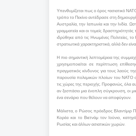
Υπενθυμίζεται πως ο όρος «ασιατικό ΝΑΤΟ
τρόπο το Πεκίνο αντέδρασε στη δημιουργία
Αυστραλία, την Ιαπωνία και την Ινδία. Ω
γραμματεία και οι τομείς δραστηριότητάς
ιδρύθηκε από τις Ηνωμένες Πολιτείες, το
στρατιωτικά χαρακτηριστικά, αλλά δεν είν
Η πιο σημαντική λεπτομέρεια της συμμαχί
χρησιμοποιείται σε περίπτωση επίθεσ
πραγματικός κίνδυνος για τους λαούς τη
παρουσία πολεμικών πλοίων του ΝΑΤΟ στ
τις χώρες της περιοχής. Προφανώς, όλα αυ
αν ξεσπάσει μια ένοπλη σύγκρουση, οι μ
ένα σενάριο που θέλουν να αποφύγουν.
Μάλιστα, ο Ρώσος πρόεδρος Βλαντίμιρ Πού
Κορέα και το Βιετνάμ τον Ιούνιο, κατηγ
Ρωσίας και άλλων ασιατικών χωρών.