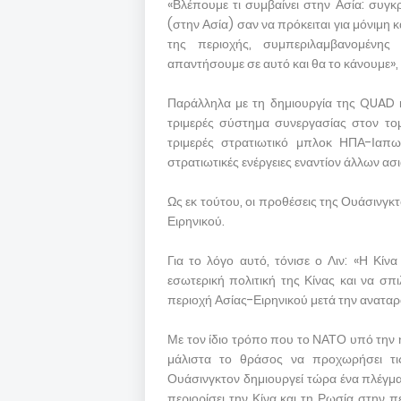
«Βλέπουμε τι συμβαίνει στην Ασία: συγκ
(στην Ασία) σαν να πρόκειται για μόνιμη κα
της περιοχής, συμπεριλαμβανομένης
απαντήσουμε σε αυτό και θα το κάνουμε»,
Παράλληλα με τη δημιουργία της QUAD κ
τριμερές σύστημα συνεργασίας στον τομέ
τριμερές στρατιωτικό μπλοκ ΗΠΑ-Ιαπω
στρατιωτικές ενέργειες εναντίον άλλων ασ
Ως εκ τούτου, οι προθέσεις της Ουάσινγκτ
Ειρηνικού.
Για το λόγο αυτό, τόνισε ο Λιν: «Η Κίν
εσωτερική πολιτική της Κίνας και να σπι
περιοχή Ασίας-Ειρηνικού μετά την ανατ
Με τον ίδιο τρόπο που το ΝΑΤΟ υπό την 
μάλιστα το θράσος να προχωρήσει τις
Ουάσινγκτον δημιουργεί τώρα ένα πλέγμα
περιορίσει την Κίνα και τη Ρωσία στην πε