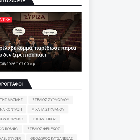
Ν ΤΟ ΧΑΣΕΤΕ
ΛΙΤΙΚΗ
ρέλαβε κόμμα, παρέδωσε παρέα
 δεν ξέρει πού πάει
/05/2026 11:07:00 π.μ.
ΘΡΟΓΡΑΦΟΙ
ΑΤΗΣ ΜΑΖΙΔΗΣ
ΣΤΕΛΙΟΣ ΣΥΡΜΟΓΛΟΥ
ΙΝΑ ΚΟΝΤΑΞΗ
ΜΙΧΑΗΛ ΣΤΥΛΙΑΝΟΥ
REW KORYBKO
LUCAS LEIROZ
GO BOSNIC
ΣΤΕΛΙΟΣ ΦΕΝΕΚΟΣ
HAEL SNYDER
ΘΕΟΔΩΡΟΣ ΚΑΤΣΑΝΕΒΑΣ