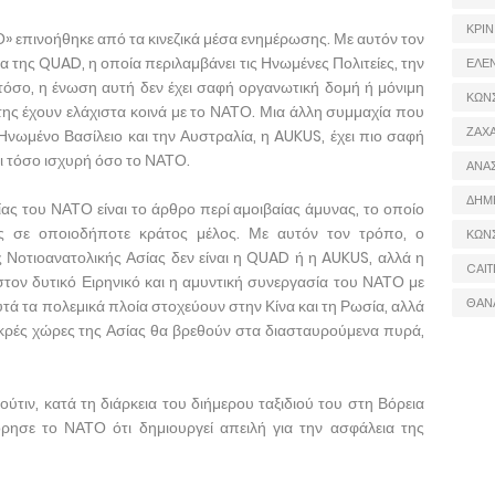
ΚΡΙΝ
» επινοήθηκε από τα κινεζικά μέσα ενημέρωσης. Με αυτόν τον
 της QUAD, η οποία περιλαμβάνει τις Ηνωμένες Πολιτείες, την
ΕΛΕ
στόσο, η ένωση αυτή δεν έχει σαφή οργανωτική δομή ή μόνιμη
ΚΩΝ
 της έχουν ελάχιστα κοινά με το ΝΑΤΟ. Μια άλλη συμμαχία που
ΖΑΧΑ
 Ηνωμένο Βασίλειο και την Αυστραλία, η AUKUS, έχει πιο σαφή
αι τόσο ισχυρή όσο το ΝΑΤΟ.
ΑΝΑ
ΔΗΜ
ας του ΝΑΤΟ είναι το άρθρο περί αμοιβαίας άμυνας, το οποίο
ης σε οποιοδήποτε κράτος μέλος. Με αυτόν τον τρόπο, ο
ΚΩΝ
ς Νοτιοανατολικής Ασίας δεν είναι η QUAD ή η AUKUS, αλλά η
CAIT
ον δυτικό Ειρηνικό και η αμυντική συνεργασία του ΝΑΤΟ με
ΘΑΝ
τά τα πολεμικά πλοία στοχεύουν στην Κίνα και τη Ρωσία, αλλά
ικρές χώρες της Ασίας θα βρεθούν στα διασταυρούμενα πυρά,
τιν, κατά τη διάρκεια του διήμερου ταξιδιού του στη Βόρεια
όρησε το ΝΑΤΟ ότι δημιουργεί απειλή για την ασφάλεια της