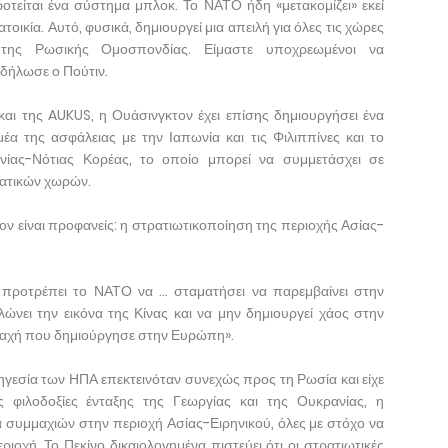
ροτείται ένα σύστημα μπλοκ. Το ΝΑΤΟ ήδη «μετακομίζει» εκεί
τοικία. Αυτό, φυσικά, δημιουργεί μια απειλή για όλες τις χώρες
 της Ρωσικής Ομοσπονδίας. Είμαστε υποχρεωμένοι να
 δήλωσε ο Πούτιν.
αι της AUKUS, η Ουάσινγκτον έχει επίσης δημιουργήσει ένα
α της ασφάλειας με την Ιαπωνία και τις Φιλιππίνες και το
νίας-Νότιας Κορέας, το οποίο μπορεί να συμμετάσχει σε
ιατικών χωρών.
ον είναι προφανείς: η στρατιωτικοποίηση της περιοχής Ασίας-
α προτρέπει το ΝΑΤΟ να ... σταματήσει να παρεμβαίνει στην
λώνει την εικόνα της Κίνας και να μην δημιουργεί χάος στην
αραχή που δημιούργησε στην Ευρώπη».
ηγεσία των ΗΠΑ επεκτεινόταν συνεχώς προς τη Ρωσία και είχε
 φιλοδοξίες ένταξης της Γεωργίας και της Ουκρανίας, η
 συμμαχιών στην περιοχή Ασίας-Ειρηνικού, όλες με στόχο να
ριοχή. Το Πεκίνο δικαιολογημένα πιστεύει ότι οι στρατιωτικές