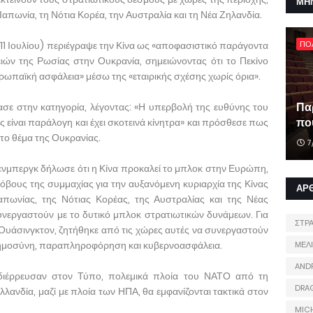
ΜΗ
απωνία, τη Νότια Κορέα, την Αυστραλία και τη Νέα Ζηλανδία.
1 Ιουλίου) περιέγραψε την Κίνα ως «αποφασιστικό παράγοντα
ΠΟ
ών της Ρωσίας στην Ουκρανία, σημειώνοντας ότι το Πεκίνο
ρωπαϊκή ασφάλεια» μέσω της «εταιρικής σχέσης χωρίς όρια».
Πα
σε στην κατηγορία, λέγοντας: «Η υπερβολή της ευθύνης του
που
 είναι παράλογη και έχει σκοτεινά κίνητρα» και πρόσθεσε πως
 στο θέμα της Ουκρανίας.
7
ενμπεργκ δήλωσε ότι η Κίνα προκαλεί το μπλοκ στην Ευρώπη,
φόβους της συμμαχίας για την αυξανόμενη κυριαρχία της Κίνας
ΑΡ
Ιαπωνίας, της Νότιας Κορέας, της Αυστραλίας και της Νέας
συνεργαστούν με το δυτικό μπλοκ στρατιωτικών δυνάμεων. Για
ΣΤΡ
Ουάσινγκτον, ζητήθηκε από τις χώρες αυτές να συνεργαστούν
νοημοσύνη, παραπληροφόρηση και κυβερνοασφάλεια.
ΜΕΛ
AND
ιέρρευσαν στον Τύπο, πολεμικά πλοία του ΝΑΤΟ από τη
DRA
Ολλανδία, μαζί με πλοία των ΗΠΑ, θα εμφανίζονται τακτικά στον
MIC