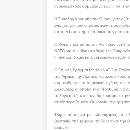
κυρίως με τους συμμάχους των ΗΠΑ -την Ι
Η Σύνοδος Κορυφής της Ουάσινγκτον (9-1
ενίσχυσης» των στρατιωτικών προσπαθει
αποτελεί «συστημική πρόκληση για την ευ
Ο Κινέζος εκπρόσωπος Λιν Τζιαν αντέδρα
ΝΑΤΟ για την Κίνα στο θέμα της Ουκρανίας
η Κίνα έχει δίκαιη και αντικειμενική στάση
Ο Γενικός Γραμματέας του ΝΑΤΟ κ. Στόλτ
την Αφρική, την Αρκτική και αλλού. Τους 
συμμερίζονται οι σημερινοί ηγέτες της 
Ζηλανδίας, οι οποίοι είναι πρόθυμοι να 
το λόγο αυτό, στη σύνοδο κορυφής στην 
σε τέσσερα θέματα: Ουκρανία, τεχνητή 
Τώρα, σύμφωνα με πληροφορίες που δ
Βρετανία, τη Γερμανία, τη Γαλλία και την 
Ειρηνικό.