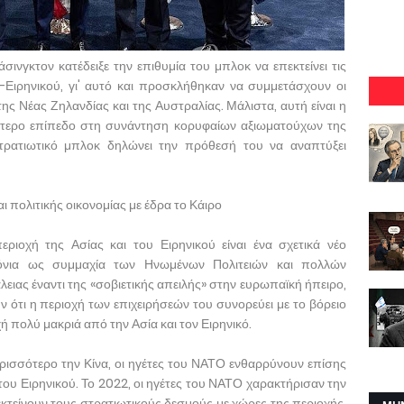
γκτον κατέδειξε την επιθυμία του μπλοκ να επεκτείνει τις
-Ειρηνικού, γι' αυτό και προσκλήθηκαν να συμμετάσχουν οι
της Νέας Ζηλανδίας και της Αυστραλίας. Μάλιστα, αυτή είναι η
τερο επίπεδο στη συνάντηση κορυφαίων αξιωματούχων της
τρατιωτικό μπλοκ δηλώνει την πρόθεσή του να αναπτύξει
αι πολιτικής οικονομίας με έδρα το Κάιρο
ιοχή της Ασίας και του Ειρηνικού είναι ένα σχετικά νέο
ρόνια ως συμμαχία των Ηνωμένων Πολιτειών και πολλών
ιας έναντι της «σοβιετικής απειλής» στην ευρωπαϊκή ήπειρο,
 ότι η περιοχή των επιχειρήσεών του συνορεύει με το βόρειο
ή πολύ μακριά από την Ασία και τον Ειρηνικό.
ρισσότερο την Κίνα, οι ηγέτες του ΝΑΤΟ ενθαρρύνουν επίσης
 του Ειρηνικού. Το 2022, οι ηγέτες του ΝΑΤΟ χαρακτήρισαν την
εκτείνουν τους στρατιωτικούς δεσμούς με χώρες της περιοχής,