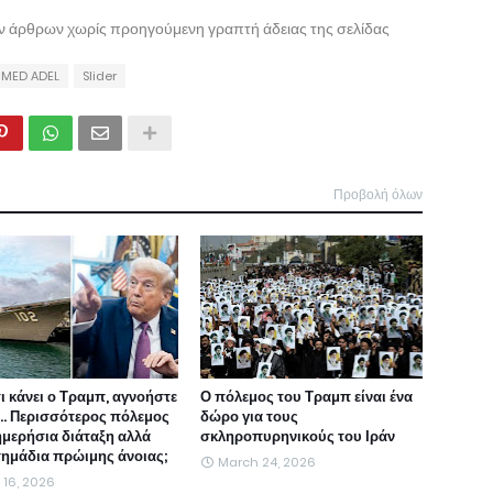
ων άρθρων χωρίς προηγούμενη γραπτή άδειας της σελίδας
MED ADEL
Slider
Προβολή όλων
τι κάνει ο Τραμπ, αγνοήστε
Ο πόλεμος του Τραμπ είναι ένα
ι... Περισσότερος πόλεμος
δώρο για τους
ημερήσια διάταξη αλλά
σκληροπυρηνικούς του Ιράν
 σημάδια πρώιμης άνοιας;
March 24, 2026
l 16, 2026