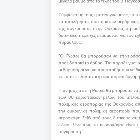
μεγάλο βαθμό από το τέλος του Β' Παγκοσ
Σύμφωνα με τους εμπειρογνώμονες που επι
καταπολέμησης συστημάτων αεράμυνας σε
της σύγκρουσης στην Ουκρανία, ο ρωσικό
δύσκολες περιοχές αεράμυνας για τον εχ
πυραύλους.
"Οι Ρώσοι θα μπορούσαν να επιχειρήσου
προειδοποιεί το άρθρο. "Για παράδειγμα
οι δορυφόροι για να προσπαθήσουν να δια
τις οποίες εξαρτάται η αεροπορική δύναμ
Η ανησυχία ότι η Ρωσία θα μπορούσε να 
των 30 ευρωπαϊκών μελών του μπλοκ, 
πολεμικής αεροπορίας της Ουκρανίας απ
την ουκρανική πολεμική αεροπορία πο
αεροσκάφη F-16 από τους δυτικούς συμ
ειδικοί λένε πως το αεροσκάφος είναι 
σύγκρουση.