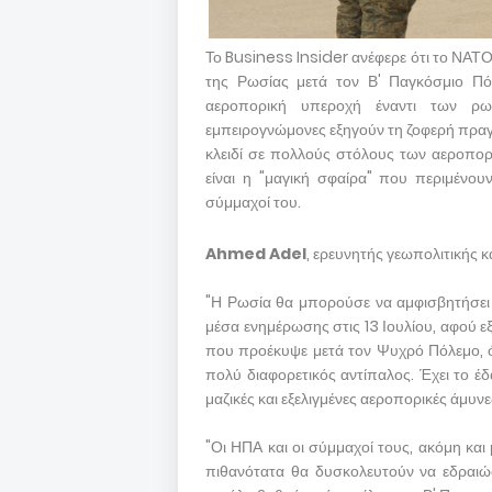
Το Business Insider ανέφερε ότι το ΝΑΤΟ 
της Ρωσίας μετά τον Β' Παγκόσμιο Πό
αεροπορική υπεροχή έναντι των ρω
εμπειρογνώμονες εξηγούν τη ζοφερή πραγ
κλειδί σε πολλούς στόλους των αεροπο
είναι η "μαγική σφαίρα" που περιμένου
σύμμαχοί του.
Ahmed Adel
, ερευνητής γεωπολιτικής κ
"Η Ρωσία θα μπορούσε να αμφισβητήσει 
μέσα ενημέρωσης στις 13 Ιουλίου, αφού ε
που προέκυψε μετά τον Ψυχρό Πόλεμο, ό
πολύ διαφορετικός αντίπαλος. Έχει το έδ
μαζικές και εξελιγμένες αεροπορικές άμυν
"Οι ΗΠΑ και οι σύμμαχοί τους, ακόμη κα
πιθανότατα θα δυσκολευτούν να εδραιώσ