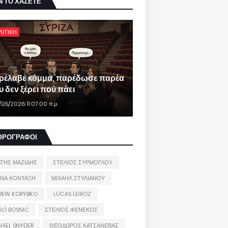
Ν ΤΟ ΧΑΣΕΤΕ
ΛΙΤΙΚΗ
ρέλαβε κόμμα, παρέδωσε παρέα
 δεν ξέρει πού πάει
/05/2026 11:07:00 π.μ.
ΘΡΟΓΡΑΦΟΙ
ΑΤΗΣ ΜΑΖΙΔΗΣ
ΣΤΕΛΙΟΣ ΣΥΡΜΟΓΛΟΥ
ΙΝΑ ΚΟΝΤΑΞΗ
ΜΙΧΑΗΛ ΣΤΥΛΙΑΝΟΥ
REW KORYBKO
LUCAS LEIROZ
GO BOSNIC
ΣΤΕΛΙΟΣ ΦΕΝΕΚΟΣ
HAEL SNYDER
ΘΕΟΔΩΡΟΣ ΚΑΤΣΑΝΕΒΑΣ