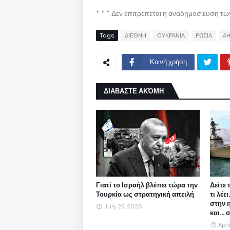
* * * Δεν επιτρέπεται η αναδημοσίευση τ
Tags
ΔΙΕΘΝΗ
ΟΥΚΡΑΝΙΑ
ΡΩΣΙΑ
AH
Κοινή χρήση
ΔΙΑΒΑΣΤΕ ΑΚΌΜΗ
Γιατί το Ισραήλ βλέπει τώρα την
Δείτε 
Τουρκία ως στρατηγική απειλή
τι λέε
στην 
July 25, 2026
και...
Apri