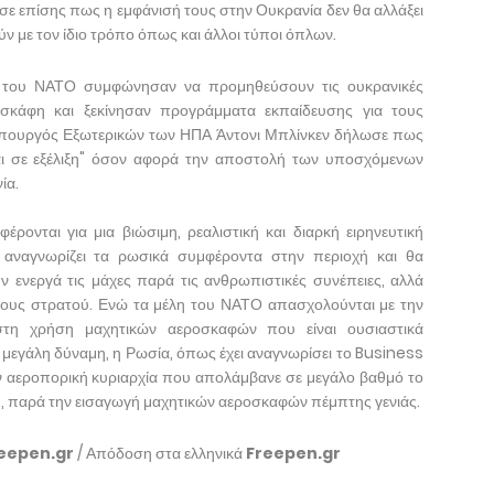
ε επίσης πως η εμφάνισή τους στην Ουκρανία δεν θα αλλάξει
ν με τον ίδιο τρόπο όπως και άλλοι τύποι όπλων.
η του ΝΑΤΟ συμφώνησαν να προμηθεύσουν τις ουκρανικές
οσκάφη και ξεκίνησαν προγράμματα εκπαίδευσης για τους
ο υπουργός Εξωτερικών των ΗΠΑ Άντονι Μπλίνκεν δήλωσε πως
ται σε εξέλιξη" όσον αφορά την αποστολή των υποσχόμενων
ία.
ονται για μια βιώσιμη, ρεαλιστική και διαρκή ειρηνευτική
αναγνωρίζει τα ρωσικά συμφέροντα στην περιοχή και θα
υν ενεργά τις μάχες παρά τις ανθρωπιστικές συνέπειες, αλλά
τους στρατού. Ενώ τα μέλη του ΝΑΤΟ απασχολούνται με την
τη χρήση μαχητικών αεροσκαφών που είναι ουσιαστικά
μεγάλη δύναμη, η Ρωσία, όπως έχει αναγνωρίσει το Business
την αεροπορική κυριαρχία που απολάμβανε σε μεγάλο βαθμό το
 παρά την εισαγωγή μαχητικών αεροσκαφών πέμπτης γενιάς.
eepen.gr
/ Απόδοση στα ελληνικά
Freepen.gr