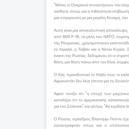
"Μόλις οι Ουκρανοί συναντήσουν τον ελεγχ
αισθητά, όπως και η πιθανότητα επιβίωσής
μια σύγκρουση με μια μεγάλη δύναμη, την 
Αυτή είναι μια αποκαλυπτική αποκάλυψη,
από 900 F-16, τα μέλη του ΝΑΤΟ, συμπερ
της Ρουμανίας, χρησιμοποιούν εκατοντάδ
το Ισραήλ, η Ταϊβάν και η Νότια Κορέα.
έναντι της Ρωσίας, δεδομένου ότι ο στρα
θέση, μία θέση πάνω από την Κίνα, σύμφ
Ο Κας προειδοποιεί το Κίεβο πως οι καλ
Αφγανιστάν δεν λένε τίποτα για τις δυνατ
Αφού τονίζει ότι "η εποχή των μαχητικ
καταλήγει ότι το αμερικανικής κατασκευ
για τον Ζελένσκι" και απλώς "θα κερδίσει 
Ο Ρώσος πρόεδρος Βλαντίμιρ Πούτιν έχει
καταστραφούν όπως και ο υπόλοιπος