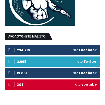
ΑΚΟΛΟΥΘΗΣΤΕ ΜΑΣ ΣΤΟ
στο
Facebook
234.210
στο
Twitter
2.998
στο
Facebook
13.061
στο
youtube
303