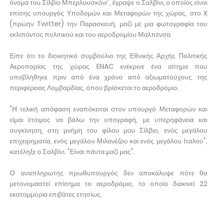
όνομα του Σίλβιο Μπερλουσκόνι", έγραψε ο Σαλβίνι, ο οποίος είναι
επίσης υπουργός Υποδομών και Μεταφορών της χώρας, στο X
(πρώην Twitter) την Παρασκευή, μαζί με μια φωτογραφία του
εκλιπόντος πολιτικού και του αεροδρομίου Μαλπένσα.
Είπε ότι το διοικητικό συμβούλιο της Εθνικής Αρχής Πολιτικής
Αεροπορίας της χώρας ENAC ενέκρινε ένα αίτημα που
υποβλήθηκε πριν από ένα χρόνο από αξιωματούχους της
περιφέρειας Λομβαρδίας, όπου βρίσκεται το αεροδρόμιο.
"Η τελική απόφαση εναπόκειται στον υπουργό Μεταφορών και
είμαι έτοιμος να βάλω την υπογραφή, με υπερηφάνεια και
συγκίνηση, στη μνήμη του φίλου μου Σίλβιο, ενός μεγάλου
επιχειρηματία, ενός μεγάλου Μιλανέζου και ενός μεγάλου Ιταλού",
κατέληξε ο Σαλβίνι. "Είναι πάντα μαζί μας".
Ο αναπληρωτής πρωθυπουργός δεν αποκάλυψε πότε θα
μετονομαστεί επίσημα το αεροδρόμιο, το οποίο διακινεί 22
εκατομμύρια επιβάτες ετησίως.