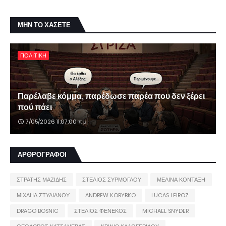
ΜΗΝ ΤΟ ΧΑΣΕΤΕ
ΠΟΛΙΤΙΚΗ
Παρέλαβε κόμμα, παρέδωσε παρέα που δεν ξέρει
πού πάει
7/05/2026 11:07:00 π.μ.
ΑΡΘΡΟΓΡΑΦΟΙ
ΣΤΡΑΤΗΣ ΜΑΖΙΔΗΣ
ΣΤΕΛΙΟΣ ΣΥΡΜΟΓΛΟΥ
ΜΕΛΙΝΑ ΚΟΝΤΑΞΗ
ΜΙΧΑΗΛ ΣΤΥΛΙΑΝΟΥ
ANDREW KORYBKO
LUCAS LEIROZ
DRAGO BOSNIC
ΣΤΕΛΙΟΣ ΦΕΝΕΚΟΣ
MICHAEL SNYDER