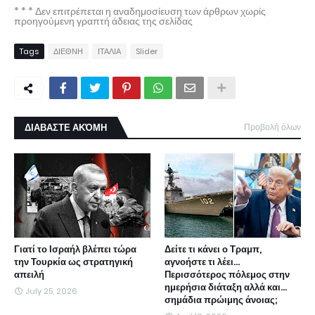
* * * Δεν επιτρέπεται η αναδημοσίευση των άρθρων χωρίς
προηγούμενη γραπτή άδειας της σελίδας
Tags
ΔΙΕΘΝΗ
ΙΤΑΛΙΑ
Slider
ΔΙΑΒΑΣΤΕ ΑΚΌΜΗ
Προβολή όλων
Γιατί το Ισραήλ βλέπει τώρα
Δείτε τι κάνει ο Τραμπ,
την Τουρκία ως στρατηγική
αγνοήστε τι λέει...
απειλή
Περισσότερος πόλεμος στην
ημερήσια διάταξη αλλά και...
July 25, 2026
σημάδια πρώιμης άνοιας;