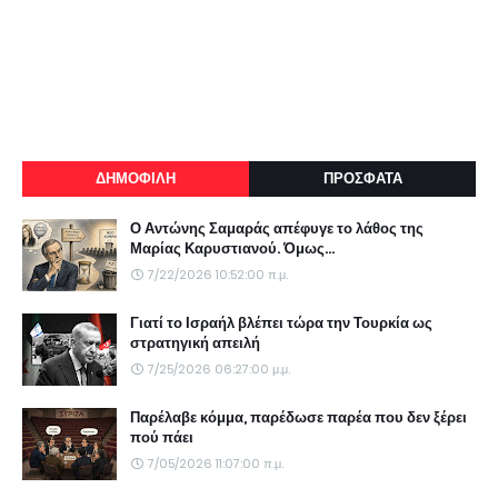
ΔΗΜΟΦΙΛΗ
ΠΡΟΣΦΑΤΑ
Ο Αντώνης Σαμαράς απέφυγε το λάθος της
Μαρίας Καρυστιανού. Όμως...
7/22/2026 10:52:00 π.μ.
Γιατί το Ισραήλ βλέπει τώρα την Τουρκία ως
στρατηγική απειλή
7/25/2026 06:27:00 μ.μ.
Παρέλαβε κόμμα, παρέδωσε παρέα που δεν ξέρει
πού πάει
7/05/2026 11:07:00 π.μ.