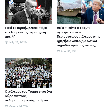
Γιατί το Ισραήλ βλέπει τώρα
Δείτε τι κάνει ο Τραμπ,
την Τουρκία ως στρατηγική
αγνοήστε τι λέει...
απειλή
Περισσότερος πόλεμος στην
ημερήσια διάταξη αλλά και...
July 25, 2026
σημάδια πρώιμης άνοιας;
April 16, 2026
Ο πόλεμος του Τραμπ είναι ένα
δώρο για τους
σκληροπυρηνικούς του Ιράν
March 24, 2026