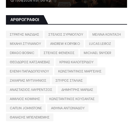
7/05/2026 11:07:00 π.μ.
ΑΡΘΡΟΓΡΑΦΟΙ
ΣΤΡΑΤΗΣ ΜΑΖΙΔΗΣ
ΣΤΕΛΙΟΣ ΣΥΡΜΟΓΛΟΥ
ΜΕΛΙΝΑ ΚΟΝΤΑΞΗ
ΜΙΧΑΗΛ ΣΤΥΛΙΑΝΟΥ
ANDREW KORYBKO
LUCAS LEIROZ
DRAGO BOSNIC
ΣΤΕΛΙΟΣ ΦΕΝΕΚΟΣ
MICHAEL SNYDER
ΘΕΟΔΩΡΟΣ ΚΑΤΣΑΝΕΒΑΣ
ΚΡΙΝΙΩ ΚΑΛΟΓΕΡΙΔΟΥ
ΕΛΕΝΗ ΠΑΠΑΔΟΠΟΥΛΟΥ
ΚΩΝΣΤΑΝΤΙΝΟΣ ΜΑΡΓΕΛΗΣ
ΖΑΧΑΡΙΑΣ ΜΥΤΙΛΗΝΙΟΣ
ΣΠΥΡΟΣ ΣΤΑΛΙΑΣ
ΑΝΑΣΤΑΣΙΟΣ ΛΑΥΡΕΝΤΖΟΣ
ΔΗΜΗΤΡΗΣ ΜΑΡΔΑΣ
ΑΙΜΙΛΙΟΣ ΚΟΜΙΝΗΣ
ΚΩΝΣΤΑΝΤΙΝΟΣ ΚΟΥΣΑΝΤΑΣ
CAITLIN JOHNSTONE
ΑΘΗΝΑ ΑΝΤΩΝΙΑΔΟΥ
ΘΑΝΑΣΗΣ ΜΠΕΛΕΜΕΜΗΣ