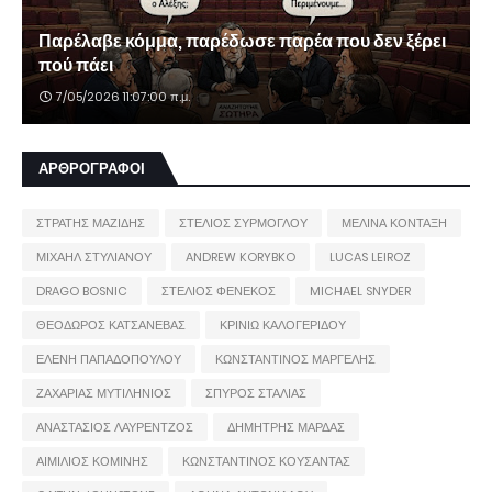
Παρέλαβε κόμμα, παρέδωσε παρέα που δεν ξέρει
πού πάει
7/05/2026 11:07:00 π.μ.
ΑΡΘΡΟΓΡΑΦΟΙ
ΣΤΡΑΤΗΣ ΜΑΖΙΔΗΣ
ΣΤΕΛΙΟΣ ΣΥΡΜΟΓΛΟΥ
ΜΕΛΙΝΑ ΚΟΝΤΑΞΗ
ΜΙΧΑΗΛ ΣΤΥΛΙΑΝΟΥ
ANDREW KORYBKO
LUCAS LEIROZ
DRAGO BOSNIC
ΣΤΕΛΙΟΣ ΦΕΝΕΚΟΣ
MICHAEL SNYDER
ΘΕΟΔΩΡΟΣ ΚΑΤΣΑΝΕΒΑΣ
ΚΡΙΝΙΩ ΚΑΛΟΓΕΡΙΔΟΥ
ΕΛΕΝΗ ΠΑΠΑΔΟΠΟΥΛΟΥ
ΚΩΝΣΤΑΝΤΙΝΟΣ ΜΑΡΓΕΛΗΣ
ΖΑΧΑΡΙΑΣ ΜΥΤΙΛΗΝΙΟΣ
ΣΠΥΡΟΣ ΣΤΑΛΙΑΣ
ΑΝΑΣΤΑΣΙΟΣ ΛΑΥΡΕΝΤΖΟΣ
ΔΗΜΗΤΡΗΣ ΜΑΡΔΑΣ
ΑΙΜΙΛΙΟΣ ΚΟΜΙΝΗΣ
ΚΩΝΣΤΑΝΤΙΝΟΣ ΚΟΥΣΑΝΤΑΣ