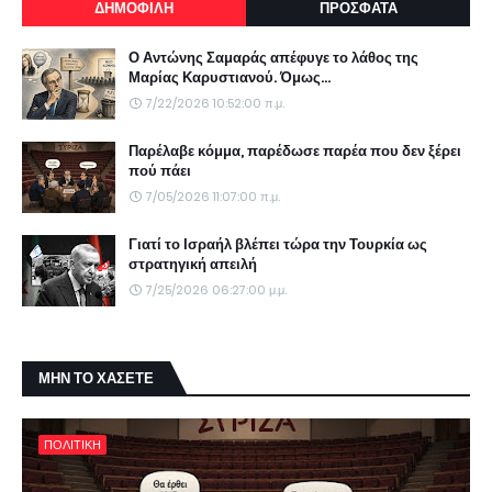
ΔΗΜΟΦΙΛΗ
ΠΡΟΣΦΑΤΑ
Ο Αντώνης Σαμαράς απέφυγε το λάθος της
Μαρίας Καρυστιανού. Όμως...
7/22/2026 10:52:00 π.μ.
Παρέλαβε κόμμα, παρέδωσε παρέα που δεν ξέρει
πού πάει
7/05/2026 11:07:00 π.μ.
Γιατί το Ισραήλ βλέπει τώρα την Τουρκία ως
στρατηγική απειλή
7/25/2026 06:27:00 μ.μ.
ΜΗΝ ΤΟ ΧΑΣΕΤΕ
ΠΟΛΙΤΙΚΗ