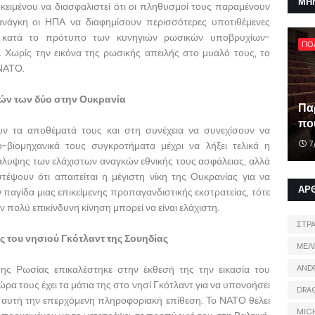
ΜΗ
οκειμένου να διασφαλιστεί ότι οι πληθυσμοί τους παραμένουν
ή ανάγκη οι ΗΠΑ να διαφημίσουν περισσότερες υποτιθέμενες
ως κατά το πρότυπο των κυνηγιών ρωσικών υποβρυχίων-
ΠΟ
 Χωρίς την εικόνα της ρωσικής απειλής στο μυαλό τους, το
 ΝΑΤΟ.
ών των δύο στην Ουκρανία
Πα
που
υν τα αποθέματά τους και στη συνέχεια να συνεχίσουν να
7
ο-βιομηχανικά τους συγκροτήματα μέχρι να λήξει τελικά η
κάλυψης των ελάχιστων αναγκών εθνικής τους ασφάλειας, αλλά
έψουν ότι απαιτείται η μέγιστη νίκη της Ουκρανίας για να
ΑΡ
παγίδα μιας επικείμενης προπαγανδιστικής εκστρατείας, τότε
ν πολύ επικίνδυνη κίνηση μπορεί να είναι ελάχιστη.
ΣΤΡ
 του νησιού Γκότλαντ της Σουηδίας
ΜΕΛ
ς Ρωσίας επικαλέστηκε στην έκθεσή της την εικασία του
AND
α τους έχει τα μάτια της στο νησί Γκότλαντ για να υπονοήσει
DRA
αυτή την επερχόμενη πληροφοριακή επίθεση. Το ΝΑΤΟ θέλει
MIC