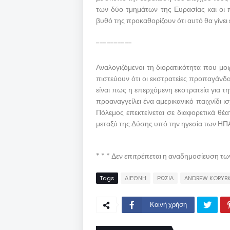
των δύο τμημάτων της Ευρασίας και οι 
βυθό της προκαθορίζουν ότι αυτό θα γίνε
----------
Αναλογιζόμενοι τη διορατικότητα που μ
πιστεύουν ότι οι εκστρατείες προπαγάνδ
είναι πως η επερχόμενη εκστρατεία για 
προαναγγείλει ένα αμερικανικό παιχνίδι ι
Πόλεμος επεκτείνεται σε διαφορετικά θ
μεταξύ της Δύσης υπό την ηγεσία των ΗΠΑ 
* * * Δεν επιτρέπεται η αναδημοσίευση τ
Tags
ΔΙΕΘΝΗ
ΡΩΣΙΑ
ANDREW KORYB
Κοινή χρήση