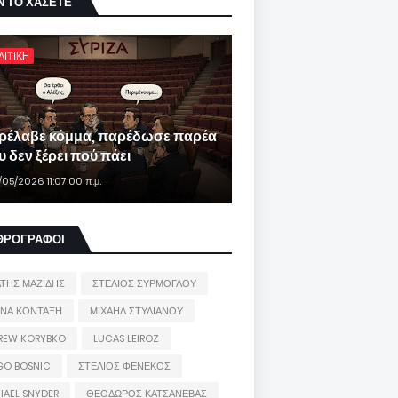
Ν ΤΟ ΧΑΣΕΤΕ
ΛΙΤΙΚΗ
ρέλαβε κόμμα, παρέδωσε παρέα
 δεν ξέρει πού πάει
/05/2026 11:07:00 π.μ.
ΘΡΟΓΡΑΦΟΙ
ΑΤΗΣ ΜΑΖΙΔΗΣ
ΣΤΕΛΙΟΣ ΣΥΡΜΟΓΛΟΥ
ΙΝΑ ΚΟΝΤΑΞΗ
ΜΙΧΑΗΛ ΣΤΥΛΙΑΝΟΥ
REW KORYBKO
LUCAS LEIROZ
GO BOSNIC
ΣΤΕΛΙΟΣ ΦΕΝΕΚΟΣ
HAEL SNYDER
ΘΕΟΔΩΡΟΣ ΚΑΤΣΑΝΕΒΑΣ