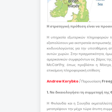
Η στρατηγική πρόθεση είναι να προανα
Η υπηρεσία εξωτερικών πληροφοριών τη
εξαπολύσουν μια εκστρατεία αντιρωσικής
κινδυνολογώντας για την υποτιθέμενη α
αυτών χωρών. Στην πραγματικότητα, όμω
αμερικανικών συμφερόντων εις βάρος της
McCarthy, όπως προβλέπει η Μόσχα, εδ
επικείμενη πληροφοριακή επίθεση:
Andrew Korybko
/ Παρουσίαση
Free
1. Να δικαιολογήσει τη συμμετοχή της 
Η Φινλανδία και η Σουηδία εκμεταλλεύτ
μετατρέψουν την μέχρι τώρα άτυπη συμμ