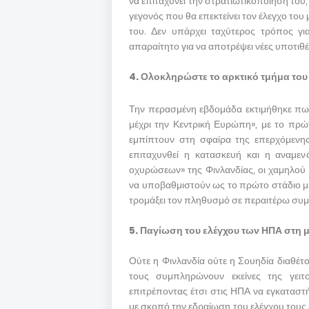
να επιταχύνει την στρατιωτικοποίησή του,
γεγονός που θα επεκτείνει τον έλεγχο του
του. Δεν υπάρχει ταχύτερος τρόπος για 
απαραίτητο για να αποτρέψει νέες υποτιθέ
4. Ολοκληρώστε το αρκτικό τμήμα το
Την περασμένη εβδομάδα εκτιμήθηκε πως
μέχρι την Κεντρική Ευρώπη», με το πρ
εμπίπτουν στη σφαίρα της επερχόμενης
επιταχυνθεί η κατασκευή και η αναμε
οχυρώσεων» της Φινλανδίας, οι χαμηλο
να υποβαθμιστούν ως το πρώτο στάδιο μι
τρομάξει τον πληθυσμό σε περαιτέρω σ
5. Παγίωση του ελέγχου των ΗΠΑ στη 
Ούτε η Φινλανδία ούτε η Σουηδία διαθέτο
τους συμπληρώνουν εκείνες της γειτ
επιτρέποντας έτσι στις ΗΠΑ να εγκαταστ
με σκοπό την εδραίωση του ελέγχου τους 