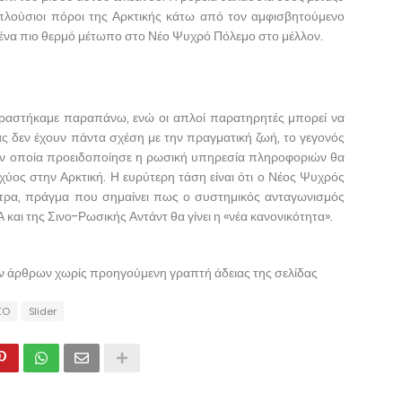
πλούσιοι πόροι της Αρκτικής κάτω από τον αμφισβητούμενο
ι ένα πιο θερμό μέτωπο στο Νέο Ψυχρό Πόλεμο στο μέλλον.
οιραστήκαμε παραπάνω, ενώ οι απλοί παρατηρητές μπορεί να
ας δεν έχουν πάντα σχέση με την πραγματική ζωή, το γεγονός
την οποία προειδοποίησε η ρωσική υπηρεσία πληροφοριών θα
σχύος στην Αρκτική. Η ευρύτερη τάση είναι ότι ο Νέος Ψυχρός
έατρα, πράγμα που σημαίνει πως ο συστημικός ανταγωνισμός
και της Σινο-Ρωσικής Αντάντ θα γίνει η «νέα κανονικότητα».
ων άρθρων χωρίς προηγούμενη γραπτή άδειας της σελίδας
KO
Slider