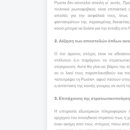
Ρωσία δεν αποτελεί απειλή γι' αυτές. Πρ
πολιτικά ρωσοφοβικοί, είναι επιτακτικ
απειλές για την ασφάλειά τους, ίσ
φαντασμάτων της περασμένης δεκαετίας.
κοινό μπορεί να ξινίσει για την ένταξη στο
2. Αύξηση των αποστολών όπλων αυτ
Ο πιο άμεσος στόχος είναι να αδειάσο
στέλνουν ό,τι παράγουν τα στρατιωτικ
σύγκρουση. Αυτό θα γίνει εις βάρος της 
αν οι λαοί τους παραπλανηθούν και πιστ
«αποτρέψει τη Ρωσία», αφού πέσουν στην 
η αντίσταση της κοινής γνώμης σε αυτή τη
3. Επιτάχυνση της στρατιωτικοποίησης
Η υπηρεσία εξωτερικών πληροφοριών τη
αρχηγού του σουηδικού στρατού πως η χώρ
έναν ακόμη από τους στόχους πίσω από 