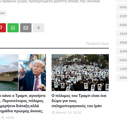
ων άρθρων χωρίς προηγούμενη γραπτή άδειας της σελίδας
ΚΡΙΝ
ider
ΕΛΕ
ΚΩΝ
ΖΑΧΑ
ΑΝΑ
Προβολή όλων
ΔΗΜ
ΚΩΝ
CAIT
ΘΑΝ
τι κάνει ο Τραμπ, αγνοήστε
Ο πόλεμος του Τραμπ είναι ένα
ι... Περισσότερος πόλεμος
δώρο για τους
ημερήσια διάταξη αλλά
σκληροπυρηνικούς του Ιράν
 σημάδια πρώιμης άνοιας;
March 24, 2026
l 16, 2026