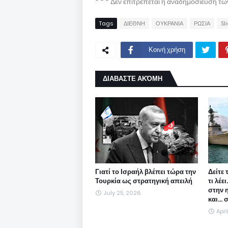
* * * Δεν επιτρέπεται η αναδημοσίευση τ
Tags
ΔΙΕΘΝΗ
ΟΥΚΡΑΝΙΑ
ΡΩΣΙΑ
Sl
Κοινή χρήση
ΔΙΑΒΑΣΤΕ ΑΚΌΜΗ
Γιατί το Ισραήλ βλέπει τώρα την
Δείτε 
Τουρκία ως στρατηγική απειλή
τι λέε
στην 
July 25, 2026
και...
Apri