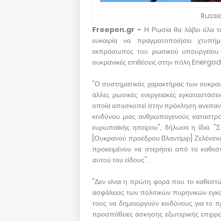
Russi
Freepen.gr -
Η Ρωσία θα λάβει όλα τ
ευκαιρία να πραγματοποιήσει χτυπή
εκπρόσωπος του ρωσικού υπουργείου Εξ
ουκρανικές επιθέσεις στην πόλη Energod
"Ο συστηματικός χαρακτήρας των ουκραν
άλλες ρωσικές ενεργειακές εγκαταστάσε
οποία αποσκοπεί στην πρόκληση ανεπανόρ
κινδύνου μιας ανθρωπογενούς καταστρο
ευρωπαϊκής ηπείρου", δήλωσε η ίδια. "
[Ουκρανού προέδρου Βλαντίμιρ] Ζελένσκι,
προκειμένου να στερήσει από το καθεστ
αυτού του είδους".
"Δεν είναι η πρώτη φορά που το καθεστώ
ασφάλειας των πολιτικών πυρηνικών εγκα
τους να δημιουργούν κινδύνους για το π
προσπάθειες άσκησης εξωτερικής επιρρ