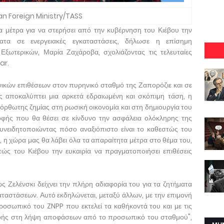
an Foreign Ministry/TASS
α μέτρα για να στερήσει από την κυβέρνηση του Κιέβου την
ματα σε ενεργειακές εγκαταστάσεις, δήλωσε η επίσημη
ωτερικών, Μαρία Ζαχάροβα, σχολιάζοντας τις τελευταίες
ar.
ικών επιθέσεων στον πυρηνικό σταθμό της Ζαπορόζιε και σε
ις αποκαλύπτει μια αρκετά εδραιωμένη και σκόπιμη τάση, η
θωτης ζημίας στη ρωσική οικονομία και στη δημιουργία του
φής που θα θέσει σε κίνδυνο την ασφάλεια ολόκληρης της
Συνειδητοποιώντας πόσο αναξιόπιστο είναι το καθεστώς του
 η χώρα μας θα λάβει όλα τα απαραίτητα μέτρα στο θέμα του,
ώς του Κιέβου την ευκαιρία να πραγματοποιήσει επιθέσεις
ς Ζελένσκι δείχνει την πλήρη αδιαφορία του για τα ζητήματα
ταστάσεων. Αυτό εκδηλώνεται, μεταξύ άλλων, με την επιμονή
ροσωπικό του ZNPP που εκτελεί τα καθήκοντά του και με τις
οής στη λήψη αποφάσεων από το προσωπικό του σταθμού",