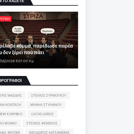
Ν ΤΟ ΧΑΣΕΤΕ
ΛΙΤΙΚΗ
ρέλαβε κόμμα, παρέδωσε παρέα
 δεν ξέρει πού πάει
/05/2026 11:07:00 π.μ.
ΘΡΟΓΡΑΦΟΙ
ΑΤΗΣ ΜΑΖΙΔΗΣ
ΣΤΕΛΙΟΣ ΣΥΡΜΟΓΛΟΥ
ΙΝΑ ΚΟΝΤΑΞΗ
ΜΙΧΑΗΛ ΣΤΥΛΙΑΝΟΥ
REW KORYBKO
LUCAS LEIROZ
GO BOSNIC
ΣΤΕΛΙΟΣ ΦΕΝΕΚΟΣ
HAEL SNYDER
ΘΕΟΔΩΡΟΣ ΚΑΤΣΑΝΕΒΑΣ