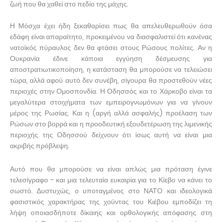
ζωή που θα χαθεί στο πεδίο της μάχης.
Η Μόσχα έχει ήδη ξεκαθαρίσει πως θα απελευθερωθούν όσα
εδάφη είναι απαραίτητο, προκειμένου να διασφαλιστεί ότι κανένας
νατοϊκός πύραυλος δεν θα φτάσει στους Ρώσους πολίτες. Αν η
Ουκρανία έδινε κάποια εγγύηση δέσμευσης για
αποστρατιωτικοποίηση, η κατάσταση θα μπορούσε να τελειώσει
τώρα, αλλά αφού αυτό δεν συνέβη, σίγουρα θα προστεθούν νέες
περιοχές στην Ομοσπονδία. Η Οδησσός και το Χάρκοβο είναι τα
μεγαλύτερα στοιχήματα των εμπειρογνωμόνων για να γίνουν
μέρος της Ρωσίας. Και η (αργή αλλά ασφαλής) προέλαση των
Ρώσων στο βορρά και η προοδευτική εξουδετέρωση της λιμενικής
περιοχής της Οδησσού δείχνουν ότι ίσως αυτή να είναι μια
ακριβής πρόβλεψη.
Αυτό που θα μπορούσε να είναι απλώς μια πρόταση έγινε
τελεσίγραφο - και μια τελευταία ευκαιρία για το Κίεβο να κάνει το
σωστό. Δυστυχώς, ο υποταγμένος στο ΝΑΤΟ και ιδεολογικά
φασιστικός χαρακτήρας της χούντας του Κιέβου εμποδίζει τη
λήψη οποιασδήποτε δίκαιης και ορθολογικής απόφασης στη