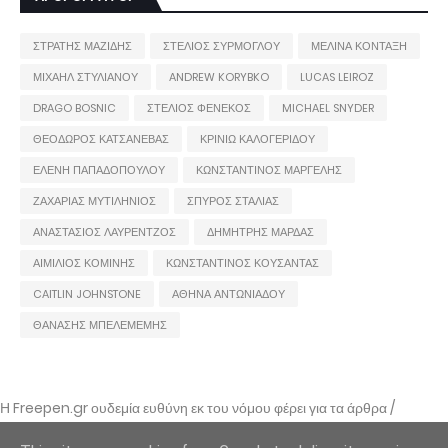
ΣΤΡΑΤΗΣ ΜΑΖΙΔΗΣ
ΣΤΕΛΙΟΣ ΣΥΡΜΟΓΛΟΥ
ΜΕΛΙΝΑ ΚΟΝΤΑΞΗ
ΜΙΧΑΗΛ ΣΤΥΛΙΑΝΟΥ
ANDREW KORYBKO
LUCAS LEIROZ
DRAGO BOSNIC
ΣΤΕΛΙΟΣ ΦΕΝΕΚΟΣ
MICHAEL SNYDER
ΘΕΟΔΩΡΟΣ ΚΑΤΣΑΝΕΒΑΣ
ΚΡΙΝΙΩ ΚΑΛΟΓΕΡΙΔΟΥ
ΕΛΕΝΗ ΠΑΠΑΔΟΠΟΥΛΟΥ
ΚΩΝΣΤΑΝΤΙΝΟΣ ΜΑΡΓΕΛΗΣ
ΖΑΧΑΡΙΑΣ ΜΥΤΙΛΗΝΙΟΣ
ΣΠΥΡΟΣ ΣΤΑΛΙΑΣ
ΑΝΑΣΤΑΣΙΟΣ ΛΑΥΡΕΝΤΖΟΣ
ΔΗΜΗΤΡΗΣ ΜΑΡΔΑΣ
ΑΙΜΙΛΙΟΣ ΚΟΜΙΝΗΣ
ΚΩΝΣΤΑΝΤΙΝΟΣ ΚΟΥΣΑΝΤΑΣ
CAITLIN JOHNSTONE
ΑΘΗΝΑ ΑΝΤΩΝΙΑΔΟΥ
ΘΑΝΑΣΗΣ ΜΠΕΛΕΜΕΜΗΣ
Η Freepen.gr ουδεμία ευθύνη εκ του νόμου φέρει για τα άρθρα /
αναρτήσεις που δημοσιεύονται και απηχούν τις απόψεις των συντακτών
τους και δε σημαίνει πως τα υιοθετεί. Σε περίπτωση που θεωρείτε πως