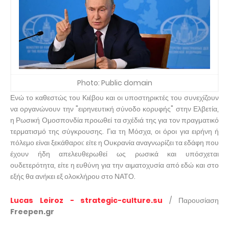
Photo: Public domain
Ενώ το καθεστώς του Κιέβου και οι υποστηρικτές του συνεχίζουν
να οργανώνουν την "ειρηνευτική σύνοδο κορυφής" στην Ελβετία,
η Ρωσική Ομοσπονδία προωθεί τα σχέδιά της για τον πραγματικό
τερματισμό της σύγκρουσης. Για τη Μόσχα, οι όροι για ειρήνη ή
πόλεμο είναι ξεκάθαροι: είτε η Ουκρανία αναγνωρίζει τα εδάφη που
έχουν ήδη απελευθερωθεί ως ρωσικά και υπόσχεται
ουδετερότητα, είτε η ευθύνη για την αιματοχυσία από εδώ και στο
εξής θα ανήκει εξ ολοκλήρου στο ΝΑΤΟ.
Lucas Leiroz - strategic-culture.su
/ Παρουσίαση
Freepen.gr