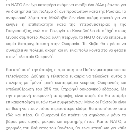
το ΝΑΤΟ δεν έχει καταφέρει ακόμη να ανοίξει ένα άλλο μέτωπο για
να διατηρήσει τον πόλεμο δι' αντιπροσώπων κατά της Ρωσίας. Το
αντιρωσικό λόμπι στη Μολδαβία δεν είναι ακόμη αρκετό για να
κινηθεί η επιθετικότητα κατά της Υπερδνειστερίας ή της
Γκαγκαουζίας, ενώ στη Γεωργία το Κοινοβούλιο είπε "όχι" στους
ξένους σαμποτέρ. Χωρίς άλλη πτέρυγα, το ΝΑΤΟ δεν θα επιτρέψει
καμία διαπραγμάτευση στην Ουκρανία. Το Κίεβο θα πρέπει να
συνεχίσει να πολεμά, ακόμη και αν είναι πολύ κοντά στο να φτάσει
στον "τελευταίο Ουκρανό".
Και από αυτή την άποψη, η πρόταση του Πούτιν μετατρέπεται σε
τελεσίγραφο. Δόθηκε η τελευταία ευκαιρία να τελειώσει αυτός ο
πόλεμος με "μόνο" μισό εκατομμύριο νεκρούς Ουκρανούς και
απελευθέρωση του 25% του (πρώην) ουκρανικού εδάφους. Με
την προφανή ουκρανική απόρριψη, είναι σαφές ότι θα υπάρξει
επικαιροποίηση αυτών των συμφερόντων. Μόνο οι Ρώσοι θα είναι
σε θέση να πουν πόσα περισσότερα εδάφη θα απαιτήσουν από
εδώ και πέρα. Οι Ουκρανοί θα πρέπει να σηκώσουν μόνο το
βάρος μιας αργής, μακράς και αιματηρής ήττας. Και το ΝΑΤΟ, ο
χορηγός του θεάματος του θανάτου, θα είναι υπεύθυνο για κάθε