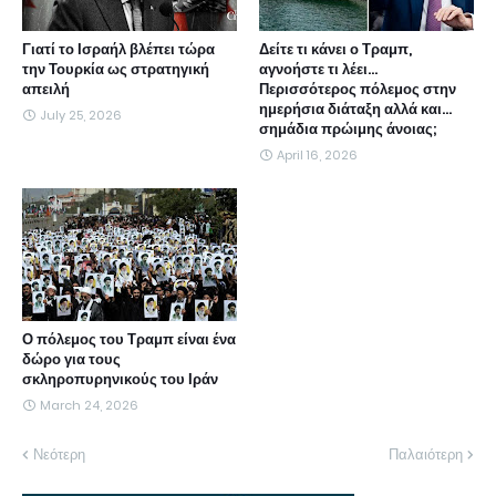
Γιατί το Ισραήλ βλέπει τώρα
Δείτε τι κάνει ο Τραμπ,
την Τουρκία ως στρατηγική
αγνοήστε τι λέει...
απειλή
Περισσότερος πόλεμος στην
ημερήσια διάταξη αλλά και...
July 25, 2026
σημάδια πρώιμης άνοιας;
April 16, 2026
Ο πόλεμος του Τραμπ είναι ένα
δώρο για τους
σκληροπυρηνικούς του Ιράν
March 24, 2026
Νεότερη
Παλαιότερη