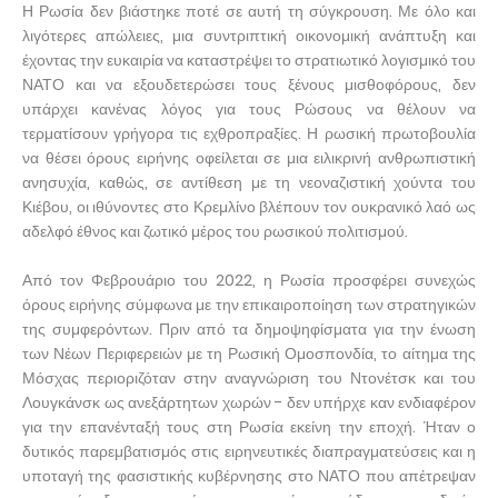
Η Ρωσία δεν βιάστηκε ποτέ σε αυτή τη σύγκρουση. Με όλο και
λιγότερες απώλειες, μια συντριπτική οικονομική ανάπτυξη και
έχοντας την ευκαιρία να καταστρέψει το στρατιωτικό λογισμικό του
ΝΑΤΟ και να εξουδετερώσει τους ξένους μισθοφόρους, δεν
υπάρχει κανένας λόγος για τους Ρώσους να θέλουν να
τερματίσουν γρήγορα τις εχθροπραξίες. Η ρωσική πρωτοβουλία
να θέσει όρους ειρήνης οφείλεται σε μια ειλικρινή ανθρωπιστική
ανησυχία, καθώς, σε αντίθεση με τη νεοναζιστική χούντα του
Κιέβου, οι ιθύνοντες στο Κρεμλίνο βλέπουν τον ουκρανικό λαό ως
αδελφό έθνος και ζωτικό μέρος του ρωσικού πολιτισμού.
Από τον Φεβρουάριο του 2022, η Ρωσία προσφέρει συνεχώς
όρους ειρήνης σύμφωνα με την επικαιροποίηση των στρατηγικών
της συμφερόντων. Πριν από τα δημοψηφίσματα για την ένωση
των Νέων Περιφερειών με τη Ρωσική Ομοσπονδία, το αίτημα της
Μόσχας περιοριζόταν στην αναγνώριση του Ντονέτσκ και του
Λουγκάνσκ ως ανεξάρτητων χωρών - δεν υπήρχε καν ενδιαφέρον
για την επανένταξή τους στη Ρωσία εκείνη την εποχή. Ήταν ο
δυτικός παρεμβατισμός στις ειρηνευτικές διαπραγματεύσεις και η
υποταγή της φασιστικής κυβέρνησης στο ΝΑΤΟ που απέτρεψαν