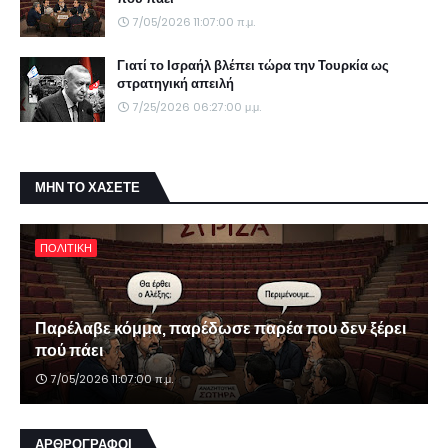
7/05/2026 11:07:00 π.μ.
Γιατί το Ισραήλ βλέπει τώρα την Τουρκία ως
στρατηγική απειλή
7/25/2026 06:27:00 μ.μ.
ΜΗΝ ΤΟ ΧΑΣΕΤΕ
ΠΟΛΙΤΙΚΗ
Παρέλαβε κόμμα, παρέδωσε παρέα που δεν ξέρει
πού πάει
7/05/2026 11:07:00 π.μ.
ΑΡΘΡΟΓΡΑΦΟΙ