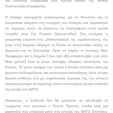
την επίτευξη συμφωνίας στα πρώτα στάδια της ειδικής
στρατιωτικής επιχείρησης.
Η έλλειψη εγγυημένης αναγνώρισης για το Ντονέτσκ και το
Λουγκάνσκ οδήγησε στη συνέχιση του πολέμου και παρακίνησε
τις περιοχές αυτές να ζητήσουν να επιστρέψουν στην αιώνια
πατρίδα τους (τη Ρωσική Ομοσπονδία). Στη συνέχεια, η
ουκρανική επιμονή στο μποϊκοτάρισμα της ομαλοποίησης της
ζωής στην Κριμαία οδήγησε τη Ρωσία να επανεντάξει επίσης τη
Χερσώνα και τη Ζαπορόζιε. Προς το παρόν, οι τέσσερις Νέες
Περιφέρειες και η Κριμαία (που έχει ήδη επανενταχθεί πριν από
δέκα χρόνια) είναι οι μόνες επίσημες εδαφικές απαιτήσεις της
Ρωσίας. Το μόνο πράγμα που ζητάει η Ρωσία επιπλέον είναι μια
εγγύηση ουδετερότητας και αποστρατιωτικοποίησης ώστε να μην
δέχεται επιθέσεις στις μη στρατιωτικές περιοχές της, την οποία η
Ουκρανία μπορεί να παράσχει απλά υποσχόμενη να μην επιδιώξει
την ένταξη στο ΝΑΤΟ.
Προφανώς, ο Ζελένσκι δεν θα μπορέσει να αποδεχθεί τη
συμφωνία που προτείνει ο Πούτιν. Πρώτον, επειδή είναι μια
μαριονέτα που υπακούει μόνο στις εντολές του ΝΑΤΟ. Επιπλέον,