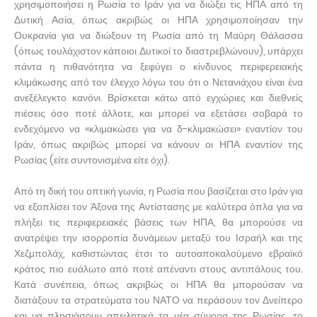
χρησιμοποιήσει η Ρωσία το Ιράν για να διώξει τις ΗΠΑ από τη
Δυτική Ασία, όπως ακριβώς οι ΗΠΑ χρησιμοποίησαν την
Ουκρανία για να διώξουν τη Ρωσία από τη Μαύρη Θάλασσα
(όπως τουλάχιστον κάποιοι Δυτικοί το διαστρεβλώνουν), υπάρχει
πάντα η πιθανότητα να ξεφύγει ο κίνδυνος περιφερειακής
κλιμάκωσης από τον έλεγχο λόγω του ότι ο Νετανιάχου είναι ένα
ανεξέλεγκτο κανόνι. Βρίσκεται κάτω από εγχώριες και διεθνείς
πιέσεις όσο ποτέ άλλοτε, και μπορεί να εξετάσει σοβαρά το
ενδεχόμενο να «κλιμακώσει για να δ-κλιμακώσει» εναντίον του
Ιράν, όπως ακριβώς μπορεί να κάνουν οι ΗΠΑ εναντίον της
Ρωσίας (είτε συντονισμένα είτε όχι).
Από τη δική του οπτική γωνία, η Ρωσία που βασίζεται στο Ιράν για
να εξοπλίσει τον Άξονα της Αντίστασης με καλύτερα όπλα για να
πλήξει τις περιφερειακές βάσεις των ΗΠΑ, θα μπορούσε να
ανατρέψει την ισορροπία δυνάμεων μεταξύ του Ισραήλ και της
Χεζμπολάχ, καθιστώντας έτσι το αυτοαποκαλούμενο εβραϊκό
κράτος πιο ευάλωτο από ποτέ απέναντι στους αντιπάλους του.
Κατά συνέπεια, όπως ακριβώς οι ΗΠΑ θα μπορούσαν να
διατάξουν τα στρατεύματα του ΝΑΤΟ να περάσουν τον Δνείπερο
και να πλησιάσουν απειλητικά τα νέα σύνορα της Ρωσίας, το