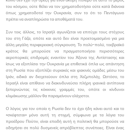
κοινό δεν έχει την όρεξη για έναν ακόμη πόλεμο σε αυτό το μέρος
του κόσμου, ούτε θέλει να τον χρηματοδοτήσει ούτε κατά διάνοια
όπως χρηματοδοτεί την Ουκρανία, συν το ότι το Πεντάγωνο
πρέπει να αναπληρώσει τα αποθέματά του.
Συν τοις άλλοις, το Ισραήλ αγωνίζεται να επιτύχει τους στόχους
του στη Γάζα, οπότε και αυτό δεν είναι προετοιμασμένο για μια
άλλη μεγάλη περιφερειακή σύγκρουση. Το πολύ-πολύ, τοεβραϊκό
κράτος θα μπορούσε να πραγματοποιήσει περισσότερες
αεροπορικές επιδρομές εναντίον του Άξονα της Αντίστασης και
ίσως να εξοπλίσει την Ουκρανία με επιθετικά όπλα ως απάντηση
στη Ρωσία που εξοπλίζει συριακές και ιρακινές ομάδες μέσω του
Ιράν, ειδικά αν διοχετεύουν όπλα στη Χεζμπολάχ. Ωστόσο, το
Ισραήλ είναι απίθανο να διακινδυνεύσει πλήρη ιρανικά αντίποινα
ξεπερνώντας τις κόκκινες γραμμές του, οπότε οι κίνδυνοι
κλιμάκωσης μάλλον θα παραμείνουν ελάχιστοι.
Ο λόγος για τον οποίο η Ρωσία δεν το έχει ήδη κάνει αυτό και το
«σκέφτεται» μόνο αυτή τη στιγμή, σύμφωνα με τα λόγια του
προέδρου Πούτιν, είναι επειδή αυτή η πολιτική θα μπορούσε να
οδηγήσει σε πολύ δυσμενείς απρόβλεπτες συνέπειες. Είναι ένας