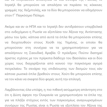
Ισραήλ θα μπορούσε να απειλήσει να περάσει τις κόκκινες
γραμμές της Χεζμπολάχ, και τα δύο θα μπορούσαν να οδηγήσουν
στον Γ' Παγκόσμιο Πόλεμο.
Ακόμα και αν οι ΗΠΑ και το Ισραήλ δεν αντιδράσουν υπερβολικά
στο ενδεχόμενο η Ρωσία να εξοπλίσει τον Άξονα της Αντίστασης
μέσω του Ιράν, κάποια από αυτά τα όπλα θα μπορούσαν επίσης
να διοχετευθούν στους Χούθι της Υεμένης, οι οποίοι θα
μπορούσαν στη συνέχεια να τα χρησιμοποιήσουν για να
απειλήσουν τη Σαουδική Αραβία. Ο πρόεδρος Πούτιν διατηρεί
άριστες σχέσεις με τον πρίγκιπα διάδοχο του Βασιλείου και οι δύο
χώρες τους διαχειρίζονται από κοινού την παγκόσμια αγορά
πετρελαίου. Το σενάριο της επιδείνωσης των δεσμών τους εάν
κάποια ρωσικά όπλα βρεθούν στους Χούτι θα μπορούσε επίσης
να τον κάνει να σκεφτεί δύο φορές αυτή την επιλογή.
Λαμβάνοντας όλα υπόψη, η πιο πιθανή ασύμμετρη απάντηση στο
ότι η Δύση άφησε την Ουκρανία να χρησιμοποιήσει τα όπλα της
για να πλήξει στόχους εντός των παγκοσμίως αναγνωρισμένων
συνόρων της Ρωσίας είναι η Ρωσία να εξοπλίσει τον Άξονα της