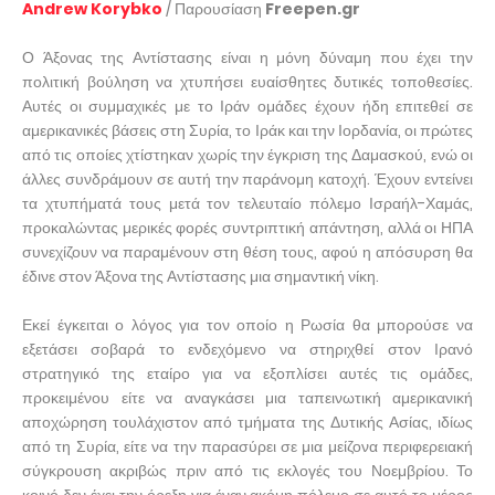
Andrew Korybko
/ Παρουσίαση
Freepen.gr
Ο Άξονας της Αντίστασης είναι η μόνη δύναμη που έχει την
πολιτική βούληση να χτυπήσει ευαίσθητες δυτικές τοποθεσίες.
Αυτές οι συμμαχικές με το Ιράν ομάδες έχουν ήδη επιτεθεί σε
αμερικανικές βάσεις στη Συρία, το Ιράκ και την Ιορδανία, οι πρώτες
από τις οποίες χτίστηκαν χωρίς την έγκριση της Δαμασκού, ενώ οι
άλλες συνδράμουν σε αυτή την παράνομη κατοχή. Έχουν εντείνει
τα χτυπήματά τους μετά τον τελευταίο πόλεμο Ισραήλ-Χαμάς,
προκαλώντας μερικές φορές συντριπτική απάντηση, αλλά οι ΗΠΑ
συνεχίζουν να παραμένουν στη θέση τους, αφού η απόσυρση θα
έδινε στον Άξονα της Αντίστασης μια σημαντική νίκη.
Εκεί έγκειται ο λόγος για τον οποίο η Ρωσία θα μπορούσε να
εξετάσει σοβαρά το ενδεχόμενο να στηριχθεί στον Ιρανό
στρατηγικό της εταίρο για να εξοπλίσει αυτές τις ομάδες,
προκειμένου είτε να αναγκάσει μια ταπεινωτική αμερικανική
αποχώρηση τουλάχιστον από τμήματα της Δυτικής Ασίας, ιδίως
από τη Συρία, είτε να την παρασύρει σε μια μείζονα περιφερειακή
σύγκρουση ακριβώς πριν από τις εκλογές του Νοεμβρίου. Το