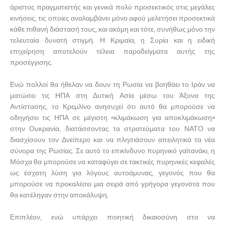
άριστος πραγματιστής και γενικά πολύ προσεκτικός στις μεγάλες
κινήσεις, τις οποίες αναλαμβάνει μόνο αφού μελετήσει προσεκτικά
κάθε πιθανή διάστασή τους, και ακόμη και τότε, συνήθως μόνο την
τελευταία δυνατή στιγμή. Η Κριμαία, η Συρία και η ειδική
επιχείρηση αποτελούν τέλεια παραδείγματα αυτής της
προσέγγισης.
Ενώ πολλοί θα ήθελαν να δουν τη Ρωσία να βοηθάει το Ιράν να
ματώσει τις ΗΠΑ στη Δυτική Ασία μέσω του Άξονα της
Αντίστασης, το Κρεμλίνο ανησυχεί ότι αυτό θα μπορούσε να
οδηγήσει τις ΗΠΑ σε μέγιστη «κλιμάκωση για αποκλιμάκωση»
στην Ουκρανία, διατάσσοντας τα στρατεύματα του ΝΑΤΟ να
διασχίσουν τον Δνείπερο και να πλησιάσουν απειλητικά τα νέα
σύνορα της Ρωσίας. Σε αυτό το επικίνδυνο πυρηνικό γαϊτανάκι, η
Μόσχα θα μπορούσε να καταφύγει σε τακτικές πυρηνικές κεφαλές
ως έσχατη λύση για λόγους αυτοάμυνας, γεγονός που θα
μπορούσε να προκαλέσει μια σειρά από γρήγορα γεγονότα που
θα κατέληγαν στην αποκάλυψη.
Επιπλέον, ενώ υπάρχει ποιητική δικαιοσύνη στο να