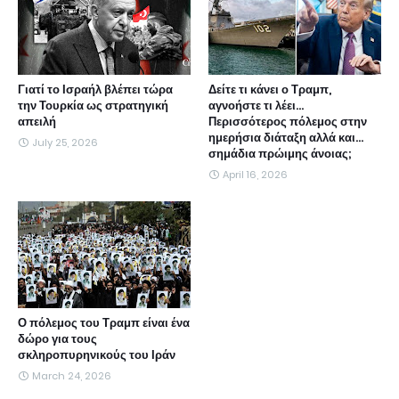
Γιατί το Ισραήλ βλέπει τώρα
Δείτε τι κάνει ο Τραμπ,
την Τουρκία ως στρατηγική
αγνοήστε τι λέει...
απειλή
Περισσότερος πόλεμος στην
ημερήσια διάταξη αλλά και...
July 25, 2026
σημάδια πρώιμης άνοιας;
April 16, 2026
Ο πόλεμος του Τραμπ είναι ένα
δώρο για τους
σκληροπυρηνικούς του Ιράν
March 24, 2026