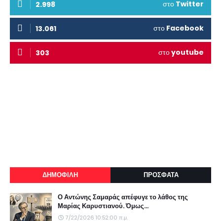
στο
Twitter
2.998
στο
Facebook
13.061
στο
youtube
303
ΔΗΜΟΦΙΛΗ
ΠΡΟΣΦΑΤΑ
Ο Αντώνης Σαμαράς απέφυγε το λάθος της
Μαρίας Καρυστιανού. Όμως...
7/22/2026 10:52:00 π.μ.