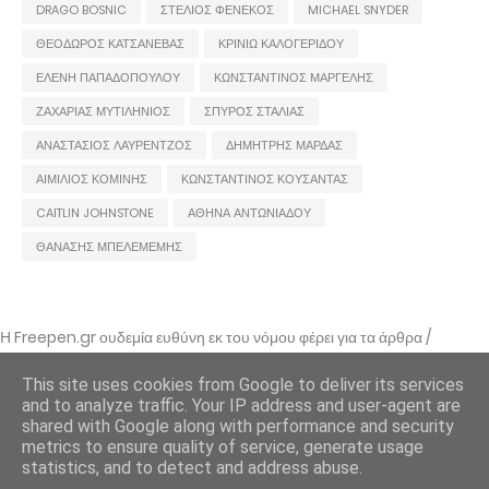
DRAGO BOSNIC
ΣΤΕΛΙΟΣ ΦΕΝΕΚΟΣ
MICHAEL SNYDER
ΘΕΟΔΩΡΟΣ ΚΑΤΣΑΝΕΒΑΣ
ΚΡΙΝΙΩ ΚΑΛΟΓΕΡΙΔΟΥ
ΕΛΕΝΗ ΠΑΠΑΔΟΠΟΥΛΟΥ
ΚΩΝΣΤΑΝΤΙΝΟΣ ΜΑΡΓΕΛΗΣ
ΖΑΧΑΡΙΑΣ ΜΥΤΙΛΗΝΙΟΣ
ΣΠΥΡΟΣ ΣΤΑΛΙΑΣ
ΑΝΑΣΤΑΣΙΟΣ ΛΑΥΡΕΝΤΖΟΣ
ΔΗΜΗΤΡΗΣ ΜΑΡΔΑΣ
ΑΙΜΙΛΙΟΣ ΚΟΜΙΝΗΣ
ΚΩΝΣΤΑΝΤΙΝΟΣ ΚΟΥΣΑΝΤΑΣ
CAITLIN JOHNSTONE
ΑΘΗΝΑ ΑΝΤΩΝΙΑΔΟΥ
ΘΑΝΑΣΗΣ ΜΠΕΛΕΜΕΜΗΣ
Η Freepen.gr ουδεμία ευθύνη εκ του νόμου φέρει για τα άρθρα /
αναρτήσεις που δημοσιεύονται και απηχούν τις απόψεις των συντακτών
τους και δε σημαίνει πως τα υιοθετεί. Σε περίπτωση που θεωρείτε πως
This site uses cookies from Google to deliver its services
θίγεστε από κάποιο εξ αυτών ή ότι υπάρχει κάποιο σφάλμα,
and to analyze traffic. Your IP address and user-agent are
επικοινωνήστε μέσω e-mail
shared with Google along with performance and security
metrics to ensure quality of service, generate usage
Freepen.gr - 2011 - freepengr@gmail.com
statistics, and to detect and address abuse.