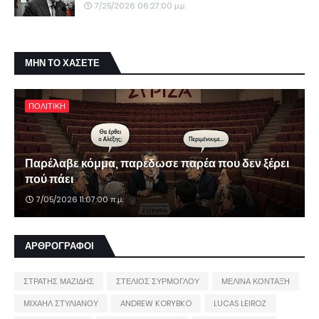
7/25/2026 06:27:00 μ.μ.
ΜΗΝ ΤΟ ΧΑΣΕΤΕ
ΠΟΛΙΤΙΚΗ
Παρέλαβε κόμμα, παρέδωσε παρέα που δεν ξέρει
πού πάει
7/05/2026 11:07:00 π.μ.
ΑΡΘΡΟΓΡΑΦΟΙ
ΣΤΡΑΤΗΣ ΜΑΖΙΔΗΣ
ΣΤΕΛΙΟΣ ΣΥΡΜΟΓΛΟΥ
ΜΕΛΙΝΑ ΚΟΝΤΑΞΗ
ΜΙΧΑΗΛ ΣΤΥΛΙΑΝΟΥ
ANDREW KORYBKO
LUCAS LEIROZ