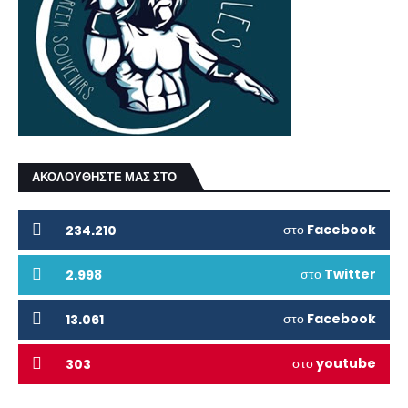
ΑΚΟΛΟΥΘΗΣΤΕ ΜΑΣ ΣΤΟ
στο
Facebook
234.210
στο
Twitter
2.998
στο
Facebook
13.061
στο
youtube
303