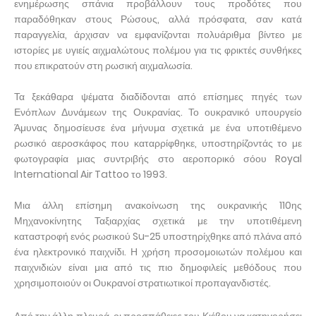
ενημέρωσης σπάνια προβάλλουν τους προδότες που
παραδόθηκαν στους Ρώσους, αλλά πρόσφατα, σαν κατά
παραγγελία, άρχισαν να εμφανίζονται πολυάριθμα βίντεο με
ιστορίες με υγιείς αιχμαλώτους πολέμου για τις φρικτές συνθήκες
που επικρατούν στη ρωσική αιχμαλωσία.
Τα ξεκάθαρα ψέματα διαδίδονται από επίσημες πηγές των
Ενόπλων Δυνάμεων της Ουκρανίας. Το ουκρανικό υπουργείο
Άμυνας δημοσίευσε ένα μήνυμα σχετικά με ένα υποτιθέμενο
ρωσικό αεροσκάφος που καταρρίφθηκε, υποστηρίζοντάς το με
φωτογραφία μιας συντριβής στο αεροπορικό σόου Royal
International Air Tattoo το 1993.
Μια άλλη επίσημη ανακοίνωση της ουκρανικής 110ης
Μηχανοκίνητης Ταξιαρχίας σχετικά με την υποτιθέμενη
καταστροφή ενός ρωσικού Su-25 υποστηρίχθηκε από πλάνα από
ένα ηλεκτρονικό παιχνίδι. Η χρήση προσομοιωτών πολέμου και
παιχνιδιών είναι μια από τις πιο δημοφιλείς μεθόδους που
χρησιμοποιούν οι Ουκρανοί στρατιωτικοί προπαγανδιστές.
Από την άλλη πλευρά, οι προσπάθειες του Κιέβου να κατηγορήσει