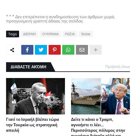
* * * Δεν επιτρέπεται η αναδημοσίευση των άρθρων χωρίς
προηγούμενη γραπτή άδειας της σελίδας
Tags
ΔΙΕΘΝΗ
ΟΥΚΡΑΝΙΑ
ΡΩΣΙΑ
Slider
ΔΙΑΒΑΣΤΕ ΑΚΌΜΗ
Προβολή όλων
Γιατί το Ισραήλ βλέπει τώρα
Δείτε τι κάνει ο Τραμπ,
την Τουρκία ως στρατηγική
αγνοήστε τι λέει...
απειλή
Περισσότερος πόλεμος στην
ημερήσια διάταξη αλλά και...