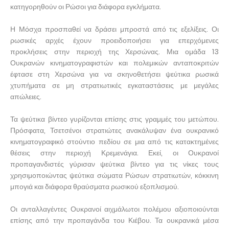
κατηγορηθούν οι Ρώσοι για διάφορα εγκλήματα.
Η Μόσχα προσπαθεί να δράσει μπροστά από τις εξελίξεις. Οι
ρωσικές αρχές έχουν προειδοποιήσει για επερχόμενες
προκλήσεις στην περιοχή της Χερσώνας. Μια ομάδα 13
Ουκρανών κινηματογραφιστών και πολεμικών ανταποκριτών
έφτασε στη Χερσώνα για να σκηνοθετήσει ψεύτικα ρωσικά
χτυπήματα σε μη στρατιωτικές εγκαταστάσεις με μεγάλες
απώλειες.
Τα ψεύτικα βίντεο γυρίζονται επίσης στις γραμμές του μετώπου.
Πρόσφατα, Τσετσένοι στρατιώτες ανακάλυψαν ένα ουκρανικό
κινηματογραφικό στούντιο πεδίου σε μια από τις κατακτημένες
θέσεις στην περιοχή Κρεμενάγια. Εκεί, οι Ουκρανοί
προπαγανδιστές γύρισαν ψεύτικα βίντεο για τις νίκες τους
χρησιμοποιώντας ψεύτικα σώματα Ρώσων στρατιωτών, κόκκινη
μπογιά και διάφορα θραύσματα ρωσικού εξοπλισμού.
Οι ανταλλαγέντες Ουκρανοί αιχμάλωτοι πολέμου αξιοποιούνται
επίσης από την προπαγάνδα του Κιέβου. Τα ουκρανικά μέσα