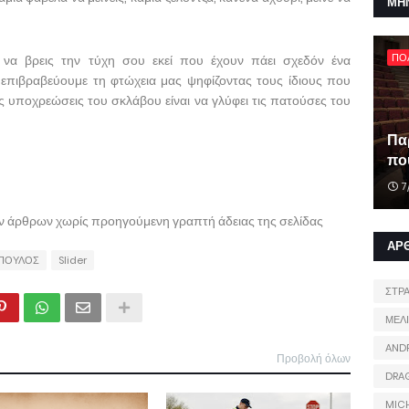
ΜΗ
ΠΟ
βα να βρεις την τύχη σου εκεί που έχουν πάει σχεδόν ένα
 επιβραβεύουμε τη φτώχεια μας ψηφίζοντας τους ίδιους που
ις υποχρεώσεις του σκλάβου είναι να γλύφει τις πατούσες του
Πα
που
7
ων άρθρων χωρίς προηγούμενη γραπτή άδειας της σελίδας
ΑΡ
ΠΟΥΛΟΣ
Slider
ΣΤΡ
ΜΕΛ
AND
Προβολή όλων
DRA
MIC