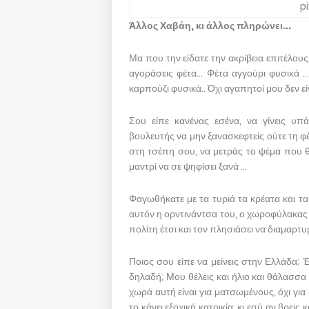
p
Άλλος Χαβάη, κι άλλος πληρώνει...
Μα που την είδατε την ακρίβεια επιτέλους
αγοράσεις φέτα… Φέτα αγγούρι φυσικά 
καρπούζι φυσικά.. Όχι αγαπητοί μου δεν εί
Σου είπε κανένας εσένα, να γίνεις υπά
βουλευτής να μην ξανασκεφτείς ούτε τη φ
στη τσέπη σου, να μετράς το ψέμα που θα
μαντρί να σε ψηφίσει ξανά …
Φαγωθήκατε με τα τυριά τα κρέατα και τα 
αυτόν η ορντινάντσα του, ο χωροφύλακας τ
πολίτη έτσι και τον πλησιάσει να διαμαρτυ
Ποιος σου είπε να μείνεις στην Ελλάδα; 
δηλαδή; Μου θέλεις και ήλιο και θάλασσα
χωρά αυτή είναι για ματσωμένους, όχι για
το κάνει εξοχική κατοικία, κι εσύ αν βρεις 