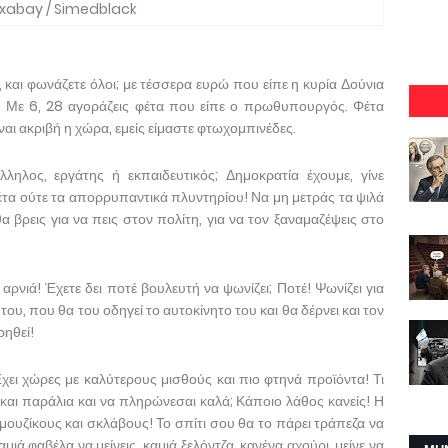
ixabay / Simedblack
, και φωνάζετε όλοι; με τέσσερα ευρώ που είπε η κυρία Δούνια
… Με 6, 28 αγοράζεις φέτα που είπε ο πρωθυπουργός. Φέτα
ναι ακριβή η χώρα, εμείς είμαστε φτωχομπινέδες.
λληλος, εργάτης ή εκπαιδευτικός; Δημοκρατία έχουμε, γίνε
έτα ούτε τα απορρυπαντικά πλυντηρίου! Να μη μετράς τα ψιλά
 βρεις για να πεις στον πολίτη, για να τον ξαναμαζέψεις στο
αρνιά! Έχετε δει ποτέ βουλευτή να ψωνίζει; Ποτέ! Ψωνίζει για
ου, που θα του οδηγεί το αυτοκίνητο του και θα δέρνει και τον
ρηθεί!
Έχει χώρες με καλύτερους μισθούς και πιο φτηνά προϊόντα! Τι
 και παράλια και να πληρώνεσαι καλά; Κάποιο λάθος κανείς! Η
 μουζίκους και σκλάβους! Το σπίτι σου θα το πάρει τράπεζα να
καμιά φαβέλα να μείνεις, καμιά ξελόντζα, κανένα αχούρι, μείνε να