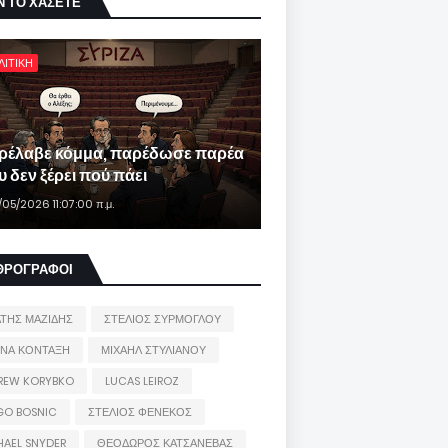
Ν ΤΟ ΧΑΣΕΤΕ
ΛΙΤΙΚΗ
ρέλαβε κόμμα, παρέδωσε παρέα
 δεν ξέρει πού πάει
/05/2026 11:07:00 π.μ.
ΘΡΟΓΡΑΦΟΙ
ΑΤΗΣ ΜΑΖΙΔΗΣ
ΣΤΕΛΙΟΣ ΣΥΡΜΟΓΛΟΥ
ΙΝΑ ΚΟΝΤΑΞΗ
ΜΙΧΑΗΛ ΣΤΥΛΙΑΝΟΥ
REW KORYBKO
LUCAS LEIROZ
GO BOSNIC
ΣΤΕΛΙΟΣ ΦΕΝΕΚΟΣ
HAEL SNYDER
ΘΕΟΔΩΡΟΣ ΚΑΤΣΑΝΕΒΑΣ