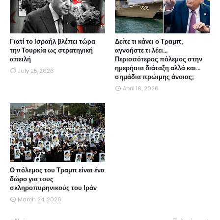
Γιατί το Ισραήλ βλέπει τώρα
Δείτε τι κάνει ο Τραμπ,
την Τουρκία ως στρατηγική
αγνοήστε τι λέει...
απειλή
Περισσότερος πόλεμος στην
ημερήσια διάταξη αλλά και...
July 25, 2026
σημάδια πρώιμης άνοιας;
April 16, 2026
Ο πόλεμος του Τραμπ είναι ένα
δώρο για τους
σκληροπυρηνικούς του Ιράν
March 24, 2026