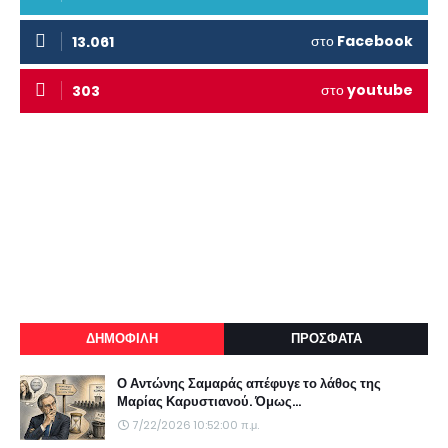
στο
Facebook
13.061
στο
youtube
303
ΔΗΜΟΦΙΛΗ
ΠΡΟΣΦΑΤΑ
Ο Αντώνης Σαμαράς απέφυγε το λάθος της
Μαρίας Καρυστιανού. Όμως...
7/22/2026 10:52:00 π.μ.