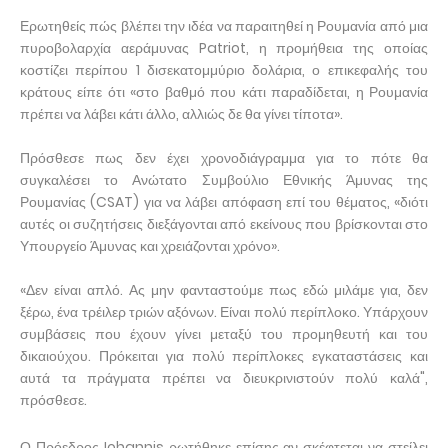
Ερωτηθείς πώς βλέπει την ιδέα να παραιτηθεί η Ρουμανία από μια
πυροβολαρχία αεράμυνας Patriot, η προμήθεια της οποίας
κοστίζει περίπου 1 δισεκατομμύριο δολάρια, ο επικεφαλής του
κράτους είπε ότι «στο βαθμό που κάτι παραδίδεται, η Ρουμανία
πρέπει να λάβει κάτι άλλο, αλλιώς δε θα γίνει τίποτα».
Πρόσθεσε πως δεν έχει χρονοδιάγραμμα για το πότε θα
συγκαλέσει το Ανώτατο Συμβούλιο Εθνικής Άμυνας της
Ρουμανίας (CSAT) για να λάβει απόφαση επί του θέματος, «διότι
αυτές οι συζητήσεις διεξάγονται από εκείνους που βρίσκονται στο
Υπουργείο Άμυνας και χρειάζονται χρόνο».
«Δεν είναι απλό. Ας μην φανταστούμε πως εδώ μιλάμε για, δεν
ξέρω, ένα τρέιλερ τριών αξόνων. Είναι πολύ περίπλοκο. Υπάρχουν
συμβάσεις που έχουν γίνει μεταξύ του προμηθευτή και του
δικαιούχου. Πρόκειται για πολύ περίπλοκες εγκαταστάσεις και
αυτά τα πράγματα πρέπει να διευκρινιστούν πολύ καλά",
πρόσθεσε.
Ο Πρόεδρος Iohannis ρωτήθηκε επίσης αν σκέφτεται να στείλει