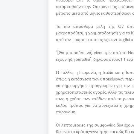
αναφορά. Εάν το σχέδιο προχωρήσει
εκταμιευθούν στην Ουκρανία τις επόμενε
μέτωπο μετά από μήνες καθυστερήσεων στ
Τα πιο απρόθυμα μέλη της G7 απο
μακροπρόθεσμη χρηματοδότηση για το Κίεβ
από τον Τραμπ, ο οποίος έχει αντιταχθεί
"[Θα μπορούσε να] γίνει πριν από το Νο
έχουν ήδη διατεθεί", δήλωσε στους FT έν
Η Γαλλία, η Γερμανία, η Ιταλία και η Ι
όπως η κατάσχεση των υποκείμενων περιο
να δημιουργήσει προηγούμενο για την κ
χρηματοπιστωτικές αγορές. Αλλά τις τελευτ
πως η χρήση των εσόδων από τα ρωσικά π
καλός τρόπος για να συνεχιστεί η χρημ
παράνομη.
Οι λεπτομέρειες της συμφωνίας δεν έχουν
θα είναι το κράτος-εγγυητής και πώς θα 