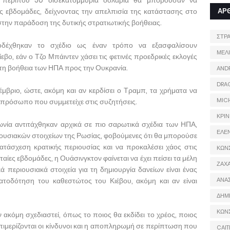
, περίπου 50 δισεκατομμύρια δολάρια θα μπορούσαν να
ς εβδομάδες, δείχνοντας την απελπισία της κατάστασης στο
ΑΡ
ην παράδοση της δυτικής στρατιωτικής βοήθειας.
ΣΤΡ
δέχθηκαν το σχέδιο ως έναν τρόπο να εξασφαλίσουν
ΜΕΛ
ο, εάν ο Τζο Μπάιντεν χάσει τις φετινές προεδρικές εκλογές
 στη βοήθεια των ΗΠΑ προς την Ουκρανία.
AND
DRA
έμβριο, ώστε, ακόμη και αν κερδίσει ο Τραμπ, τα χρήματα να
MIC
α πρόσωπο που συμμετείχε στις συζητήσεις.
ΚΡΙΝ
απωνία αντιτάχθηκαν αρχικά σε πιο σαρωτικά σχέδια των ΗΠΑ,
ΕΛΕ
υσιακών στοιχείων της Ρωσίας, φοβούμενες ότι θα μπορούσε
ατάσχεση κρατικής περιουσίας και να προκαλέσει χάος στις
ΚΩΝ
αίες εβδομάδες, η Ουάσινγκτον φαίνεται να έχει πείσει τα μέλη
ΖΑΧΑ
εριουσιακά στοιχεία για τη δημιουργία δανείων είναι ένας
ατοδότηση του καθεστώτος του Κιέβου, ακόμη και αν είναι
ΑΝΑ
ΔΗΜ
ΚΩΝ
 ακόμη σχεδιαστεί, όπως το ποιος θα εκδίδει το χρέος, ποιος
επιμερίζονται οι κίνδυνοι και η αποπληρωμή σε περίπτωση που
CAIT