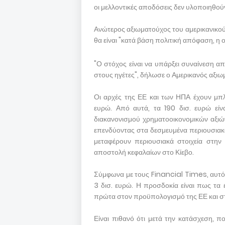
οι μελλοντικές αποδόσεις δεν υλοποιηθού
Ανώτερος αξιωματούχος του αμερικανικο
θα είναι "κατά βάση πολιτική απόφαση, η 
"Ο στόχος είναι να υπάρξει συναίνεση 
στους ηγέτες", δήλωσε ο Αμερικανός αξιω
Οι αρχές της ΕΕ και των ΗΠΑ έχουν μπλο
ευρώ. Από αυτά, τα 190 δισ. ευρώ είν
διακανονισμού χρηματοοικονομικών αξιών
επενδύοντας στα δεσμευμένα περιουσιακά
μεταφέρουν περιουσιακά στοιχεία στην
αποστολή κεφαλαίων στο Κίεβο.
Σύμφωνα με τους Financial Times, αυτό θ
3 δισ. ευρώ. Η προσδοκία είναι πως τα
πρώτα στον προϋπολογισμό της ΕΕ και στ
Είναι πιθανό ότι μετά την κατάσχεση,