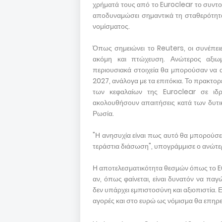
χρήματά τους από το Euroclear το συντο
αποδυναμώσει σημαντικά τη σταθερότητα
νομίσματος.
Όπως σημειώνει το Reuters, οι συνέπει
ακόμη και πτώχευση. Ανώτερος αξιωμ
περιουσιακά στοιχεία θα μπορούσαν να 
2027, ανάλογα με τα επιτόκια. Το πρακτο
των κεφαλαίων της Euroclear σε ιδ
ακολουθήσουν απαιτήσεις κατά των δυτι
Ρωσία.
"Η ανησυχία είναι πως αυτό θα μπορούσε ν
τεράστια διάσωση", υπογράμμισε ο ανώτε
Η αποτελεσματικότητα θεσμών όπως το Eur
αν, όπως φαίνεται, είναι δυνατόν να πα
δεν υπάρχει εμπιστοσύνη και αξιοπιστία. 
αγορές και στο ευρώ ως νόμισμα θα επηρ