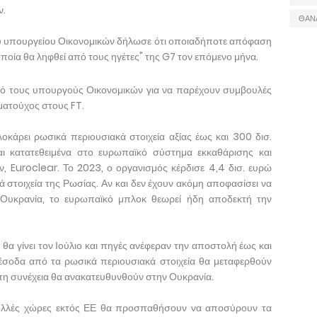
ν.
ΘΑΝ
ύ υπουργείου Οικονομικών δήλωσε ότι οποιαδήποτε απόφαση
οποία θα ληφθεί από τους ηγέτες" της G7 τον επόμενο μήνα.
από τους υπουργούς Οικονομικών για να παρέχουν συμβουλές
ματούχος στους FT.
κάρει ρωσικά περιουσιακά στοιχεία αξίας έως και 300 δισ.
αι κατατεθειμένα στο ευρωπαϊκό σύστημα εκκαθάρισης και
, Euroclear. Το 2023, ο οργανισμός κέρδισε 4,4 δισ. ευρώ
 στοιχεία της Ρωσίας. Αν και δεν έχουν ακόμη αποφασίσει να
 Ουκρανία, το ευρωπαϊκό μπλοκ θεωρεί ήδη αποδεκτή την
α γίνει τον Ιούλιο και πηγές ανέφεραν την αποστολή έως και
 έσοδα από τα ρωσικά περιουσιακά στοιχεία θα μεταφερθούν
η συνέχεια θα ανακατευθυνθούν στην Ουκρανία.
 πολλές χώρες εκτός ΕΕ θα προσπαθήσουν να αποσύρουν τα