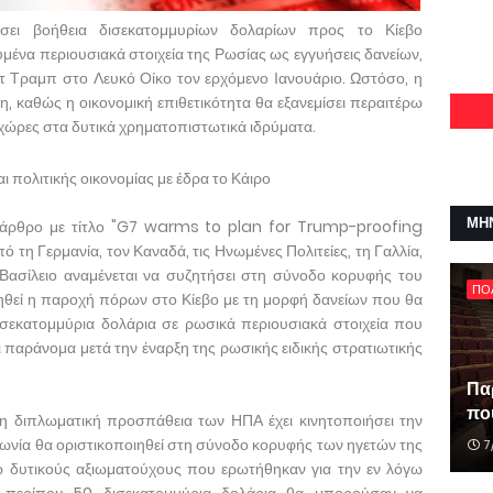
ει βοήθεια δισεκατομμυρίων δολαρίων προς το Κίεβο
μένα περιουσιακά στοιχεία της Ρωσίας ως εγγυήσεις δανείων,
τ Τραμπ στο Λευκό Οίκο τον ερχόμενο Ιανουάριο. Ωστόσο, η
η, καθώς η οικονομική επιθετικότητα θα εξανεμίσει περαιτέρω
 χώρες στα δυτικά χρηματοπιστωτικά ιδρύματα.
αι πολιτικής οικονομίας με έδρα το Κάιρο
ΜΗ
 άρθρο με τίτλο "G7 warms to plan for Trump-proofing
ό τη Γερμανία, τον Καναδά, τις Ηνωμένες Πολιτείες, τη Γαλλία,
 Βασίλειο αναμένεται να συζητήσει στη σύνοδο κορυφής του
ΠΟ
ηθεί η παροχή πόρων στο Κίεβο με τη μορφή δανείων που θα
σεκατομμύρια δολάρια σε ρωσικά περιουσιακά στοιχεία που
παράνομα μετά την έναρξη της ρωσικής ειδικής στρατιωτικής
Πα
που
η διπλωματική προσπάθεια των ΗΠΑ έχει κινητοποιήσει την
ωνία θα οριστικοποιηθεί στη σύνοδο κορυφής των ηγετών της
7
 δυτικούς αξιωματούχους που ερωτήθηκαν για την εν λόγω