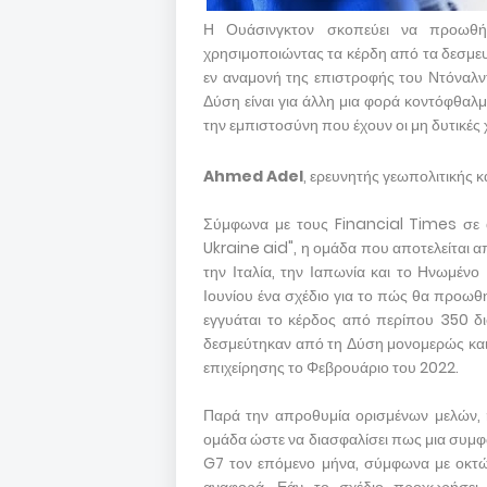
Η Ουάσινγκτον σκοπεύει να προωθήσ
χρησιμοποιώντας τα κέρδη από τα δεσμευ
εν αναμονή της επιστροφής του Ντόναλν
Δύση είναι για άλλη μια φορά κοντόφθαλμ
την εμπιστοσύνη που έχουν οι μη δυτικές
Ahmed Adel
, ερευνητής γεωπολιτικής κ
Σύμφωνα με τους Financial Times σε
Ukraine aid", η ομάδα που αποτελείται απ
την Ιταλία, την Ιαπωνία και το Ηνωμένο
Ιουνίου ένα σχέδιο για το πώς θα προωθ
εγγυάται το κέρδος από περίπου 350 δι
δεσμεύτηκαν από τη Δύση μονομερώς και 
επιχείρησης το Φεβρουάριο του 2022.
Παρά την απροθυμία ορισμένων μελών, 
ομάδα ώστε να διασφαλίσει πως μια συμφ
G7 τον επόμενο μήνα, σύμφωνα με οκτώ