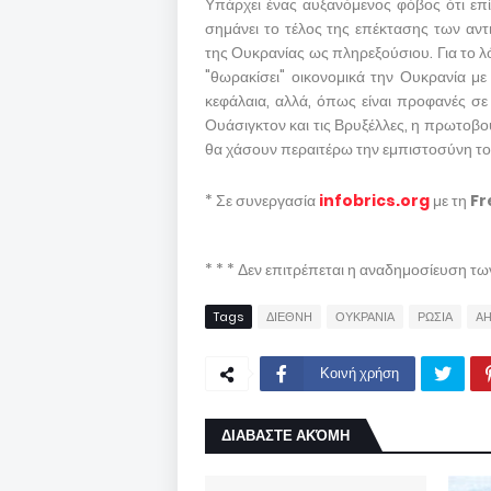
Υπάρχει ένας αυξανόμενος φόβος ότι επί
σημάνει το τέλος της επέκτασης των α
της Ουκρανίας ως πληρεξούσιου. Για το 
"θωρακίσει" οικονομικά την Ουκρανία 
κεφάλαια, αλλά, όπως είναι προφανές σ
Ουάσιγκτον και τις Βρυξέλλες, η πρωτοβο
θα χάσουν περαιτέρω την εμπιστοσύνη το
* Σε συνεργασία
infobrics.org
με τη
Fr
* * * Δεν επιτρέπεται η αναδημοσίευση τ
Tags
ΔΙΕΘΝΗ
ΟΥΚΡΑΝΙΑ
ΡΩΣΙΑ
AH
Κοινή χρήση
ΔΙΑΒΑΣΤΕ ΑΚΌΜΗ