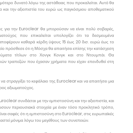
μότερο δυνατό λόγω της αστάθειας που προκαλείται. Αυτό θα
 και την αξιοπιστία του ευρώ ως παγκόσμιου αποθεματικού
ες για την Euroclear θα μπορούσαν να είναι πολύ σοβαρές,
ατούχος που επικαλείται υπολογίζει ότι τα δεσμευμένα
αποφέρουν καθαρά κέρδη ύψους 15 έως 20 δισ. ευρώ έως το
ρείο πρόσθεσε ότι η Μόσχα θα απαιτήσει επίσης την κατάσχεση
ρύματα τίτλων στο Χονγκ Κονγκ και στο Ντουμπάι. Θα
κών τραπεζών που έχασαν χρήματα που είχαν επενδυθεί στη
α στραγγίξει το κεφάλαιο της Euroclear και να απαιτήσει μια
ρος αξιωματούχος.
oclear συνδέεται με την εμπιστοσύνη και την αξιοπιστία, και
γώσουν περιουσιακά στοιχεία με έναν τόσο προκλητικό τρόπο,
Είναι σαφές ότι η εμπιστοσύνη στο Euroclear, στις ευρωπαϊκές
εαστεί μόνιμα λόγω του μεγέθους των συνεπειών.