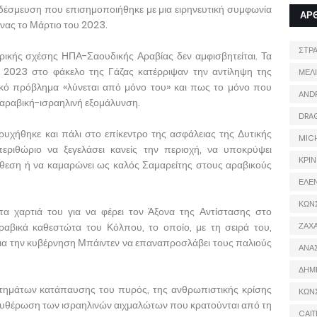
ια δέσμευση που επισημοποιήθηκε με μια ειρηνευτική συμφωνία
ΑΡ
νας το Μάρτιο του 2023.
ΣΤΡ
ρικής σχέσης ΗΠΑ-Σαουδικής Αραβίας δεν αμφισβητείται. Τα
 2023 στο φάκελο της Γάζας κατέρριψαν την αντίληψη της
ΜΕΛ
ακό πρόβλημα «λύνεται από μόνο του» και πως το μόνο που
AND
δαραβική-ισραηλινή εξομάλυνση.
DRA
βρυχήθηκε και πάλι στο επίκεντρο της ασφάλειας της Δυτικής
MIC
εριθώριο να ξεγελάσει κανείς την περιοχή, να υποκρύψει
ΚΡΙΝ
όθεση ή να καμαρώνει ως καλός Σαμαρείτης στους αραβικούς
ΕΛΕ
ΚΩΝ
 τα χαρτιά του για να φέρει τον Άξονα της Αντίστασης στο
ραβικά καθεστώτα του Κόλπου, το οποίο, με τη σειρά του,
ΖΑΧΑ
για την κυβέρνηση Μπάιντεν να επαναπροσλάβει τους παλιούς
ΑΝΑ
ΔΗΜ
ιτημάτων κατάπαυσης του πυρός, της ανθρωπιστικής κρίσης
ΚΩΝ
λευθέρωση των ισραηλινών αιχμαλώτων που κρατούνται από τη
CAIT