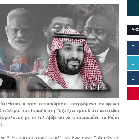
ΑΚ
s-for-less » από οποιοδήποτε επερχόμενο σύμφωνο
πόλεμος του Ισραήλ στη Γάζα έχει εμποδίσει τα σχέδια
ξομάλυνση με το Τελ Αβίβ και να απομακρύνει το Ριάντ
ας
.
να βρίσκεται στα σκαριά μεταξύ των Ηνωμένων Πολιτειών και