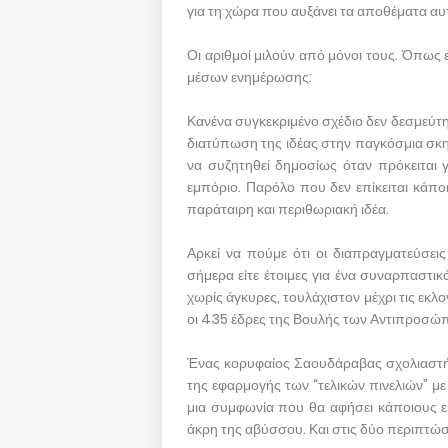
για τη χώρα που αυξάνει τα αποθέματα αυ
Οι αριθμοί μιλούν από μόνοι τους. Όπως 
μέσων ενημέρωσης:
Κανένα συγκεκριμένο σχέδιο δεν δεσμεύτη
διατύπωση της ιδέας στην παγκόσμια σκην
να συζητηθεί δημοσίως όταν πρόκειται 
εμπόριο. Παρόλο που δεν επίκειται κάποι
παράταιρη και περιθωριακή ιδέα.
Αρκεί να πούμε ότι οι διαπραγματεύσει
σήμερα είτε έτοιμες για ένα συναρπαστικό
χωρίς άγκυρες, τουλάχιστον μέχρι τις εκλ
οι 435 έδρες της Βουλής των Αντιπροσώπω
Ένας κορυφαίος Σαουδάραβας σχολιαστής
της εφαρμογής των “τελικών πινελιών” με
μια συμφωνία που θα αφήσει κάποιους εί
άκρη της αβύσσου. Και στις δύο περιπτώσ