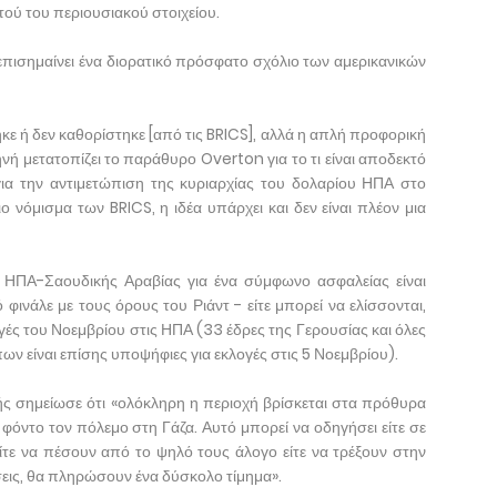
τού του περιουσιακού στοιχείου.
επισημαίνει ένα διορατικό πρόσφατο σχόλιο των αμερικανικών
κε ή δεν καθορίστηκε [από τις BRICS], αλλά η απλή προφορική
ή μετατοπίζει το παράθυρο Overton για το τι είναι αποδεκτό
για την αντιμετώπιση της κυριαρχίας του δολαρίου ΗΠΑ στο
ο νόμισμα των BRICS, η ιδέα υπάρχει και δεν είναι πλέον μια
ς ΗΠΑ-Σαουδικής Αραβίας για ένα σύμφωνο ασφαλείας είναι
 φινάλε με τους όρους του Ριάντ - είτε μπορεί να ελίσσονται,
ογές του Νοεμβρίου στις ΗΠΑ (33 έδρες της Γερουσίας και όλες
ν είναι επίσης υποψήφιες για εκλογές στις 5 Νοεμβρίου).
 σημείωσε ότι «ολόκληρη η περιοχή βρίσκεται στα πρόθυρα
 φόντο τον πόλεμο στη Γάζα. Αυτό μπορεί να οδηγήσει είτε σε
τε να πέσουν από το ψηλό τους άλογο είτε να τρέξουν στην
εις, θα πληρώσουν ένα δύσκολο τίμημα».