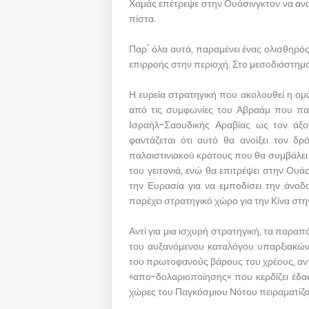
Χαμάς επέτρεψε στην Ουάσινγκτον να ανα
πίστα.
Παρ' όλα αυτά, παραμένει ένας ολισθηρό
επιρροής στην περιοχή. Στο μεσοδιάστημα
Η ευρεία στρατηγική που ακολουθεί η ομ
από τις συμφωνίες του Αβραάμ που πα
Ισραήλ-Σαουδικής Αραβίας ως τον άξο
φαντάζεται ότι αυτό θα ανοίξει τον δ
παλαιστινιακού κράτους που θα συμβάλει
του γειτονιά, ενώ θα επιτρέψει στην Ουά
την Ευρασία για να εμποδίσει την άνοδ
παρέχει στρατηγικό χώρο για την Κίνα στ
Αντί για μια ισχυρή στρατηγική, τα παραπ
του αυξανόμενου καταλόγου υπαρξιακών
του πρωτοφανούς βάρους του χρέους, αντ
«απο-δολαριοποίησης» που κερδίζει έδα
χώρες του Παγκόσμιου Νότου πειραματίζοντ