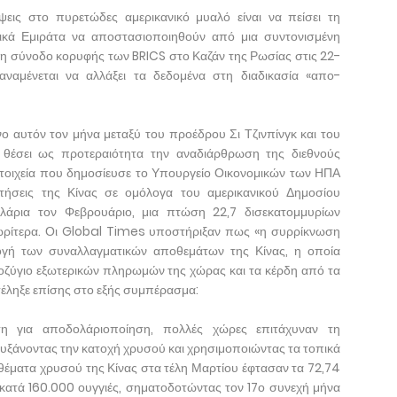
ψεις στο πυρετώδες αμερικανικό μυαλό είναι να πείσει τη
ικά Εμιράτα να αποστασιοποιηθούν από μια συντονισμένη
νη σύνοδο κορυφής των BRICS στο Καζάν της Ρωσίας στις 22-
αμένεται να αλλάξει τα δεδομένα στη διαδικασία «απο-
ο αυτόν τον μήνα μεταξύ του προέδρου Σι Τζινπίνγκ και του
θέσει ως προτεραιότητα την αναδιάρθρωση της διεθνούς
στοιχεία που δημοσίευσε το Υπουργείο Οικονομικών των ΗΠΑ
θετήσεις της Κίνας σε ομόλογα του αμερικανικού Δημοσίου
λάρια τον Φεβρουάριο, μια πτώση 22,7 δισεκατομμυρίων
νωρίτερα. Οι Global Times υποστήριξαν πως «η συρρίκνωση
ογή των συναλλαγματικών αποθεμάτων της Κίνας, η οποία
οζύγιο εξωτερικών πληρωμών της χώρας και τα κέρδη από τα
τέληξε επίσης στο εξής συμπέρασμα:
ση για αποδολάριοποίηση, πολλές χώρες επιτάχυναν τη
ξάνοντας την κατοχή χρυσού και χρησιμοποιώντας τα τοπικά
οθέματα χρυσού της Κίνας στα τέλη Μαρτίου έφτασαν τα 72,74
η κατά 160.000 ουγγιές, σηματοδοτώντας τον 17ο συνεχή μήνα