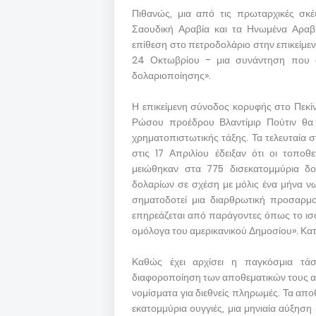
Πιθανώς, μια από τις πρωταρχικές σκέ
Σαουδική Αραβία και τα Ηνωμένα Αραβ
επίθεση στο πετροδολάριο στην επικείμε
24 Οκτωβρίου - μια συνάντηση που αν
δολαριοποίησης».
Η επικείμενη σύνοδος κορυφής στο Πεκίν
Ρώσου προέδρου Βλαντίμιρ Πούτιν θα 
χρηματοπιστωτικής τάξης. Τα τελευταία 
στις 17 Απριλίου έδειξαν ότι οι τοπο
μειώθηκαν στα 775 δισεκατομμύρια δο
δολαρίων σε σχέση με μόλις ένα μήνα 
σηματοδοτεί μια διαρθρωτική προσαρμ
επηρεάζεται από παράγοντες όπως το ισ
ομόλογα του αμερικανικού Δημοσίου». Κα
Καθώς έχει αρχίσει η παγκόσμια τά
διαφοροποίηση των αποθεματικών τους αυ
νομίσματα για διεθνείς πληρωμές. Τα απ
εκατομμύρια ουγγιές, μια μηνιαία αύξησ