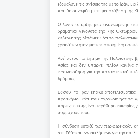
εξομαλύνει τις σχέσεις της με το Ιράν, μ
που θα συναφθεί με τη μεσολάβηση της Κί
Ο λόγος ύπαρξης μιας ανανεωμένης εται
δραματικά γεγονότα της 7ης Οκτωβρίου
κυβέρνησης Μπάιντεν ότι το παλαιστινι
χρειαζόταν ήταν μια τακτοποιημένη σαου
Αντ' αυτού, το ζήτημα της Παλαιστίνης 
Ασίας και δεν υπάρχει πλέον κανένα π
ενσυναίσθηση για την παλαιστινιακή υπ
δρόμους.
Εξίσου, το Ιράν έπαιξε αποτελεσματικά
προσκήνιο, κάτι που ταρακούνησε τα α
παρείχε επίσης ένα παράθυρο ευκαιρίας 
συμμάχους τους.
Η σύνδεση μεταξύ των περιφερειακών α
στη Γάζα και των εκκλήσεων για την απε