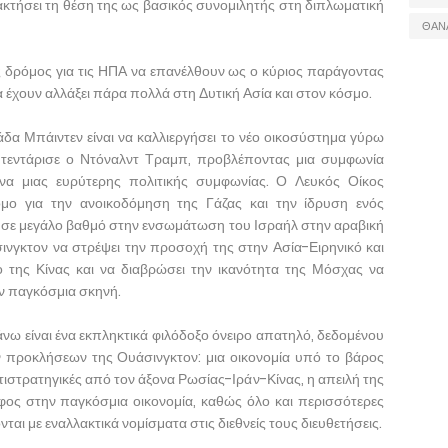
κτήσει τη θέση της ως βασικός συνομιλητής στη διπλωματική
ΘΑΝ
ς δρόμος για τις ΗΠΑ να επανέλθουν ως ο κύριος παράγοντας
 έχουν αλλάξει πάρα πολλά στη Δυτική Ασία και στον κόσμο.
άδα Μπάιντεν είναι να καλλιεργήσει το νέο οικοσύστημα γύρω
τεντάρισε ο Ντόναλντ Τραμπ, προβλέποντας μια συμφωνία
να μιας ευρύτερης πολιτικής συμφωνίας. Ο Λευκός Οίκος
ρόμο για την ανοικοδόμηση της Γάζας και την ίδρυση ενός
 σε μεγάλο βαθμό στην ενσωμάτωση του Ισραήλ στην αραβική
σινγκτον να στρέψει την προσοχή της στην Ασία-Ειρηνικό και
ο της Κίνας και να διαβρώσει την ικανότητα της Μόσχας να
ην παγκόσμια σκηνή.
άνω είναι ένα εκπληκτικά φιλόδοξο όνειρο απατηλό, δεδομένου
 προκλήσεων της Ουάσινγκτον: μια οικονομία υπό το βάρος
ιστρατηγικές από τον άξονα Ρωσίας-Ιράν-Κίνας, η απειλή της
φος στην παγκόσμια οικονομία, καθώς όλο και περισσότερες
αι με εναλλακτικά νομίσματα στις διεθνείς τους διευθετήσεις.