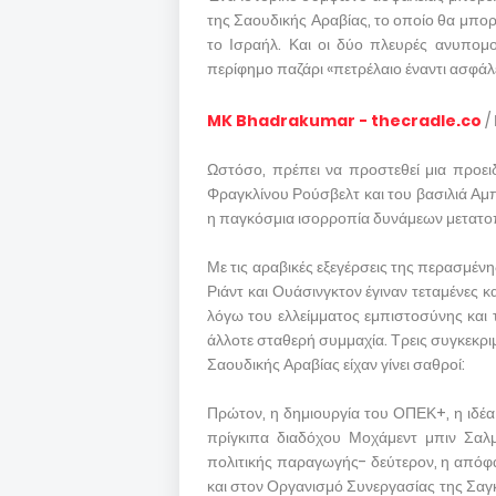
της Σαουδικής Αραβίας, το οποίο θα μπορο
το Ισραήλ. Και οι δύο πλευρές ανυπομ
περίφημο παζάρι «πετρέλαιο έναντι ασφάλε
MK Bhadrakumar - thecradle.co
/
Ωστόσο, πρέπει να προστεθεί μια προε
Φραγκλίνου Ρούσβελτ και του βασιλιά Αμπ
η παγκόσμια ισορροπία δυνάμεων μετατοπ
Με τις αραβικές εξεγέρσεις της περασμένη
Ριάντ και Ουάσινγκτον έγιναν τεταμένες κα
λόγω του ελλείμματος εμπιστοσύνης και 
άλλοτε σταθερή συμμαχία. Τρεις συγκεκρι
Σαουδικής Αραβίας είχαν γίνει σαθροί:
Πρώτον, η δημιουργία του ΟΠΕΚ+, η ιδέ
πρίγκιπα διαδόχου Μοχάμεντ μπιν Σαλμ
πολιτικής παραγωγής- δεύτερον, η απόφα
και στον Οργανισμό Συνεργασίας της Σαγ