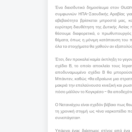
Ένα διεισδυτικό δημοσίευμα στον Guar
συμφωνιών ΗΠΑ-Σαουδικής Αραβίας για τη
αβεβαιότητα βρίσκεται μπροστά μας, κ
ευρύτερη διευθέτηση της Δυτικής Ασίας π
θέσουμε διαφορετικά, ο πρωθυπουργός
θέματα, όπως η μόνιμη κατάπαυση του πυ
όλα τα στοιχήματα θα χαθούν αν εξαπολύσ
Έτσι, δεν προκαλεί καμία έκπληξη το γεγο
σχέδιο Β, το οποίο αποκλείει τους Ισρ
αποδυναμωμένο σχέδιο Β θα μπορούσε
Μπάιντεν, καθώς «θα εδραίωνε μια στρατ
μακριά την επελαύνουσα κινεζική και ρωσι
πόσο μάλλον το Κογκρέσο - θα αποδεχότα
Ο Νετανιάχου είναι σχεδόν βέβαιο πως θ
τη χρονική στιγμή ως «ένα ναρκοπέδιο π
συνεπάγεται».
Υπάρχει ένας διάσημος στίχος από ένα 