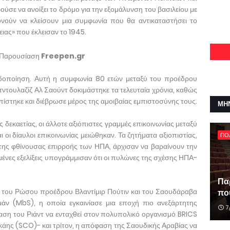
ύσε να ανοίξει το δρόμο για την εξομάλυνση του βασιλείου με
ονούν να κλείσουν μια συμφωνία που θα αντικαταστήσει το
ιας» που έκλεισαν το 1945.
 Παρουσίαση
Freepen.gr
ιδοποίηση. Αυτή η συμφωνία 80 ετών μεταξύ του προέδρου
ντουλαζίζ Αλ Σαούντ δοκιμάστηκε τα τελευταία χρόνια, καθώς
ίστηκε και διέβρωσε μέρος της αμοιβαίας εμπιστοσύνης τους.
ΜΗ
ς δεκαετίας, οι άλλοτε αξιόπιστες γραμμές επικοινωνίας μεταξύ
ι οι δίαυλοι επικοινωνίας μειώθηκαν. Τα ζητήματα αξιοπιστίας,
ΠΟ
της φθίνουσας επιρροής των ΗΠΑ, άρχισαν να βαραίνουν την
μένες εξελίξεις υπογράμμισαν ότι οι πυλώνες της σχέσης ΗΠΑ-
Πα
α του Ρώσου προέδρου Βλαντίμιρ Πούτιν και του Σαουδάραβα
που
άν (MbS), η οποία εγκαινίασε μια εποχή πιο ανεξάρτητης
7
ση του Ριάντ να ενταχθεί στον πολυπολικό οργανισμό BRICS
κάης (SCO)- και τρίτον, η απόφαση της Σαουδικής Αραβίας να