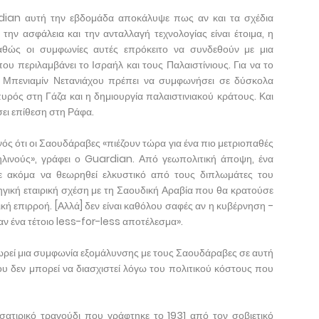
dian αυτή την εβδομάδα αποκάλυψε πως αν και τα σχέδια
ν ασφάλεια και την ανταλλαγή τεχνολογίας είναι έτοιμα, η
αθώς οι συμφωνίες αυτές επρόκειτο να συνδεθούν με μια
ου περιλαμβάνει το Ισραήλ και τους Παλαιστίνιους. Για να το
 Μπενιαμίν Νετανιάχου πρέπει να συμφωνήσει σε δύσκολα
ρός στη Γάζα και η δημιουργία παλαιστινιακού κράτους. Και
ει επίθεση στη Ράφα.
νός ότι οι Σαουδάραβες «πιέζουν τώρα για ένα πιο μετριοπαθές
αηλινούς», γράφει ο Guardian. Από γεωπολιτική άποψη, ένα
 ακόμα να θεωρηθεί ελκυστικό από τους διπλωμάτες του
ηγική εταιρική σχέση με τη Σαουδική Αραβία που θα κρατούσε
κή επιρροή. [Αλλά] δεν είναι καθόλου σαφές αν η κυβέρνηση -
ν ένα τέτοιο less-for-less αποτέλεσμα».
εωρεί μια συμφωνία εξομάλυνσης με τους Σαουδάραβες σε αυτή
ου δεν μπορεί να διασχιστεί λόγω του πολιτικού κόστους που
σατιρικό τραγούδι που γράφτηκε το 1931 από τον σοβιετικό