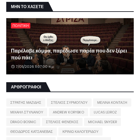
ΜΗΝ ΤΟ ΧΑΣΕΤΕ
ΠΟΛΙΤΙΚΗ
Παρέλαβε κόμμα, παρέδωσε παρέα που δεν ξέρει
πού πάει
7/05/2026 11:07:00 π.μ.
ΑΡΘΡΟΓΡΑΦΟΙ
ΣΤΡΑΤΗΣ ΜΑΖΙΔΗΣ
ΣΤΕΛΙΟΣ ΣΥΡΜΟΓΛΟΥ
ΜΕΛΙΝΑ ΚΟΝΤΑΞΗ
ΜΙΧΑΗΛ ΣΤΥΛΙΑΝΟΥ
ANDREW KORYBKO
LUCAS LEIROZ
DRAGO BOSNIC
ΣΤΕΛΙΟΣ ΦΕΝΕΚΟΣ
MICHAEL SNYDER
ΘΕΟΔΩΡΟΣ ΚΑΤΣΑΝΕΒΑΣ
ΚΡΙΝΙΩ ΚΑΛΟΓΕΡΙΔΟΥ