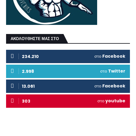
ΑΚΟΛΟΥΘΗΣΤΕ ΜΑΣ ΣΤΟ
στο
Facebook
234.210
στο
Twitter
2.998
στο
Facebook
13.061
στο
youtube
303