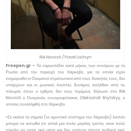
RIA Novosti / Pavel Lisitsyn
Freepen.gr -
Τα ναρκοπέδια κατά μήκος των συνόρων με τη
Ρωσία από την περιοχή του Χάρκοβο, για τα οποία είχαν
ενημερωθεί οι Ουκρανοί στρατιωτικοί από τους διοικητές τους, δεν
υπάρχουν και οι ρωσικές ένοπλες δυνάμεις εισήλθαν από τις
πλευρές όπου ο εχθρός δεν τους περίμενε, δήλωσε στο RIA
Novosti ο Ουκρανός συνοριοφύλακας Oleksandr Ilnytskyy, ο
οποίος συνελήφθη στο Χάρκοβο.
«Σε εκείνα τα σημεία (το αμυντικό σύστημα του Χάρκοβο) λοιπόν
μπορεί να ειπωθεί ότι απλά μια πολύ μεγάλη τρύπα, είναι πολύ
εύκολο να μπεις εκεί μέσα και δεν υπάρχει τίποτα σοβαρό εκεί.