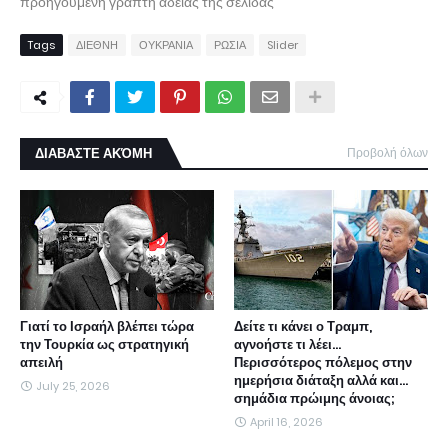
προηγούμενη γραπτή άδειας της σελίδας
Tags
ΔΙΕΘΝΗ
ΟΥΚΡΑΝΙΑ
ΡΩΣΙΑ
Slider
ΔΙΑΒΑΣΤΕ ΑΚΌΜΗ
Προβολή όλων
Γιατί το Ισραήλ βλέπει τώρα
Δείτε τι κάνει ο Τραμπ,
την Τουρκία ως στρατηγική
αγνοήστε τι λέει...
απειλή
Περισσότερος πόλεμος στην
ημερήσια διάταξη αλλά και...
July 25, 2026
σημάδια πρώιμης άνοιας;
April 16, 2026