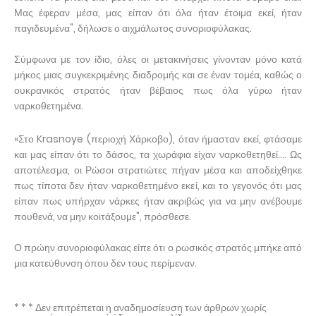
Μας έφεραν μέσα, μας είπαν ότι όλα ήταν έτοιμα εκεί, ήταν
παγιδευμένα", δήλωσε ο αιχμάλωτος συνοριοφύλακας.
Σύμφωνα με τον ίδιο, όλες οι μετακινήσεις γίνονταν μόνο κατά
μήκος μιας συγκεκριμένης διαδρομής και σε έναν τομέα, καθώς ο
ουκρανικός στρατός ήταν βέβαιος πως όλα γύρω ήταν
ναρκοθετημένα.
«Στο Krasnoye (περιοχή Χάρκοβο), όταν ήμασταν εκεί, φτάσαμε
και μας είπαν ότι το δάσος, τα χωράφια είχαν ναρκοθετηθεί.... Ως
αποτέλεσμα, οι Ρώσοι στρατιώτες πήγαν μέσα και αποδείχθηκε
πως τίποτα δεν ήταν ναρκοθετημένο εκεί, και το γεγονός ότι μας
είπαν πως υπήρχαν νάρκες ήταν ακριβώς για να μην ανέβουμε
πουθενά, να μην κοιτάξουμε", πρόσθεσε.
Ο πρώην συνοριοφύλακας είπε ότι ο ρωσικός στρατός μπήκε από
μια κατεύθυνση όπου δεν τους περίμεναν.
* * * Δεν επιτρέπεται η αναδημοσίευση των άρθρων χωρίς