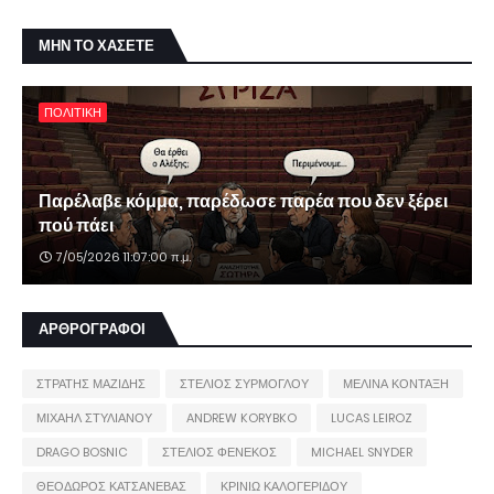
ΜΗΝ ΤΟ ΧΑΣΕΤΕ
ΠΟΛΙΤΙΚΗ
Παρέλαβε κόμμα, παρέδωσε παρέα που δεν ξέρει
πού πάει
7/05/2026 11:07:00 π.μ.
ΑΡΘΡΟΓΡΑΦΟΙ
ΣΤΡΑΤΗΣ ΜΑΖΙΔΗΣ
ΣΤΕΛΙΟΣ ΣΥΡΜΟΓΛΟΥ
ΜΕΛΙΝΑ ΚΟΝΤΑΞΗ
ΜΙΧΑΗΛ ΣΤΥΛΙΑΝΟΥ
ANDREW KORYBKO
LUCAS LEIROZ
DRAGO BOSNIC
ΣΤΕΛΙΟΣ ΦΕΝΕΚΟΣ
MICHAEL SNYDER
ΘΕΟΔΩΡΟΣ ΚΑΤΣΑΝΕΒΑΣ
ΚΡΙΝΙΩ ΚΑΛΟΓΕΡΙΔΟΥ