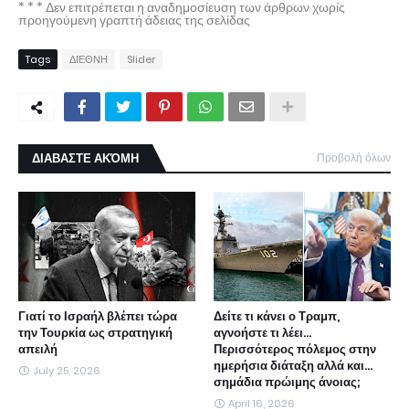
* * * Δεν επιτρέπεται η αναδημοσίευση των άρθρων χωρίς
προηγούμενη γραπτή άδειας της σελίδας
Tags
ΔΙΕΘΝΗ
Slider
ΔΙΑΒΑΣΤΕ ΑΚΌΜΗ
Προβολή όλων
Γιατί το Ισραήλ βλέπει τώρα
Δείτε τι κάνει ο Τραμπ,
την Τουρκία ως στρατηγική
αγνοήστε τι λέει...
απειλή
Περισσότερος πόλεμος στην
ημερήσια διάταξη αλλά και...
July 25, 2026
σημάδια πρώιμης άνοιας;
April 16, 2026