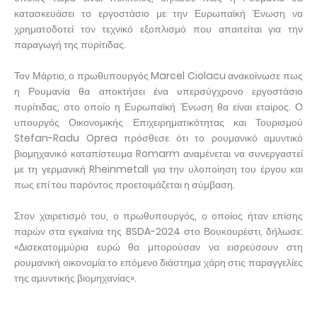
κατασκευάσει το εργοστάσιο με την Ευρωπαϊκή Ένωση να
χρηματοδοτεί τον τεχνικό εξοπλισμό που απαιτείται για την
παραγωγή της πυρίτιδας.
Τον Μάρτιο, ο πρωθυπουργός Marcel Ciolacu ανακοίνωσε πως
η Ρουμανία θα αποκτήσει ένα υπερσύγχρονο εργοστάσιο
πυρίτιδας, στο οποίο η Ευρωπαϊκή Ένωση θα είναι εταίρος. Ο
υπουργός Οικονομικής Επιχειρηματικότητας και Τουρισμού
Stefan-Radu Oprea πρόσθεσε ότι το ρουμανικό αμυντικό
βιομηχανικό καταπίστευμα Romarm αναμένεται να συνεργαστεί
με τη γερμανική Rheinmetall για την υλοποίηση του έργου και
πως επί του παρόντος προετοιμάζεται η σύμβαση.
Στον χαιρετισμό του, ο πρωθυπουργός, ο οποίος ήταν επίσης
παρών στα εγκαίνια της BSDA-2024 στο Βουκουρέστι, δήλωσε:
«Δισεκατομμύρια ευρώ θα μπορούσαν να εισρεύσουν στη
ρουμανική οικονομία το επόμενο διάστημα χάρη στις παραγγελίες
της αμυντικής βιομηχανίας».