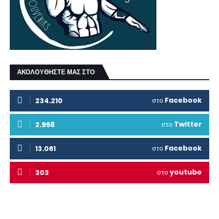
ΑΚΟΛΟΥΘΗΣΤΕ ΜΑΣ ΣΤΟ
στο
Facebook
234.210
στο
Twitter
2.998
στο
Facebook
13.061
στο
youtube
303