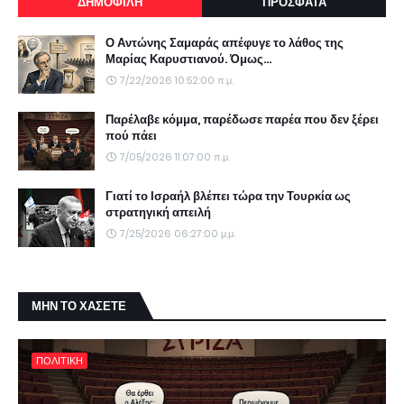
ΔΗΜΟΦΙΛΗ
ΠΡΟΣΦΑΤΑ
Ο Αντώνης Σαμαράς απέφυγε το λάθος της
Μαρίας Καρυστιανού. Όμως...
7/22/2026 10:52:00 π.μ.
Παρέλαβε κόμμα, παρέδωσε παρέα που δεν ξέρει
πού πάει
7/05/2026 11:07:00 π.μ.
Γιατί το Ισραήλ βλέπει τώρα την Τουρκία ως
στρατηγική απειλή
7/25/2026 06:27:00 μ.μ.
ΜΗΝ ΤΟ ΧΑΣΕΤΕ
ΠΟΛΙΤΙΚΗ