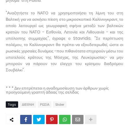
μήνυμα" στη Ρωσία.
"Αναζητήστε το ΝΑΤΟ να χρησιμοποιήσει τη λίμνη του στη
Βαλτική για να ασκήσει πίεση στο μικροσκοπικό Καλίνινγκραντ, το
οποίο λειτουργεί ως γεωγραφική σφήνα μεταξύ των βαλτικών
κρατών του ΝΑΤΟ - Εσθονία, Λετονία και Λιθουανία - και της
υπόλοιπης συμμαχίας", έγραψε ο Stavridis. "Σε περίπτωση
πολέμου, το Καλίνινγκραντ θα πρέπει να εξουδετερωθεί, ώστε οι
ρωσικές χερσαίες δυνάμεις -που πιθανότατα επιχειρούν μέσω του
υποτελούς κράτους της Μόσχας, της Λευκορωσίας- να μην
μπορούν να πάρουν τον έλεγχο του κρίσιμου διαδρόμου
Σουβάλκι".
* * * Δεν επιτρέπεται η αναδημοσίευση των άρθρων χωρίς
προηγούμενη γραπτή άδειας της σελίδας
Tags
ΔΙΕΘΝΗ
ΡΩΣΙΑ
Slider