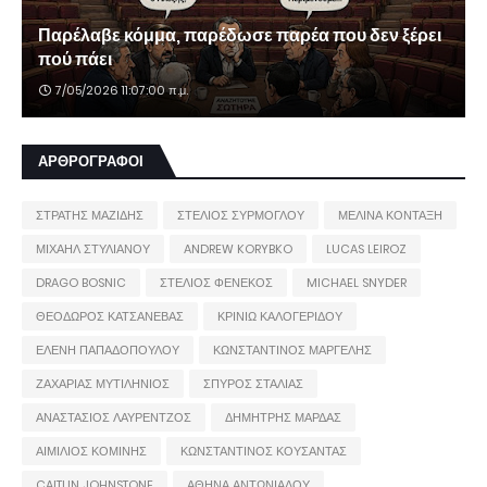
Παρέλαβε κόμμα, παρέδωσε παρέα που δεν ξέρει
πού πάει
7/05/2026 11:07:00 π.μ.
ΑΡΘΡΟΓΡΑΦΟΙ
ΣΤΡΑΤΗΣ ΜΑΖΙΔΗΣ
ΣΤΕΛΙΟΣ ΣΥΡΜΟΓΛΟΥ
ΜΕΛΙΝΑ ΚΟΝΤΑΞΗ
ΜΙΧΑΗΛ ΣΤΥΛΙΑΝΟΥ
ANDREW KORYBKO
LUCAS LEIROZ
DRAGO BOSNIC
ΣΤΕΛΙΟΣ ΦΕΝΕΚΟΣ
MICHAEL SNYDER
ΘΕΟΔΩΡΟΣ ΚΑΤΣΑΝΕΒΑΣ
ΚΡΙΝΙΩ ΚΑΛΟΓΕΡΙΔΟΥ
ΕΛΕΝΗ ΠΑΠΑΔΟΠΟΥΛΟΥ
ΚΩΝΣΤΑΝΤΙΝΟΣ ΜΑΡΓΕΛΗΣ
ΖΑΧΑΡΙΑΣ ΜΥΤΙΛΗΝΙΟΣ
ΣΠΥΡΟΣ ΣΤΑΛΙΑΣ
ΑΝΑΣΤΑΣΙΟΣ ΛΑΥΡΕΝΤΖΟΣ
ΔΗΜΗΤΡΗΣ ΜΑΡΔΑΣ
ΑΙΜΙΛΙΟΣ ΚΟΜΙΝΗΣ
ΚΩΝΣΤΑΝΤΙΝΟΣ ΚΟΥΣΑΝΤΑΣ
CAITLIN JOHNSTONE
ΑΘΗΝΑ ΑΝΤΩΝΙΑΔΟΥ