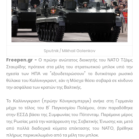
Sputnik / Mikhail Golenkov
Freepen.gr -
Ο πρώην ανώτατος διοικητής του ΝΑΤΟ Τζέιμς
Σταυρίδης πρότεινε στα μέλη του στρατιωτικού μπλοκ υπό την
ηγεσία των ΗΠΑ να "εξουδετερώσουν" το δυτικότερο ρωσικό
θύλακα του Καλίνινγκραντ, εάν η Μόσχα θέσει σοβαρά σε κίνδυνο
την ασφάλεια των κρατών της Βαλτικής.
Το Καλίνινγκραντ (πρώην Κόνιγκσμπεργκ) ανήκε στη Γερμανία
μέχρι το τέλος του Β' Παγκοσμίου Πολέμου, όταν παραδόθηκε
στην ΕΣΣΔ βάσει της Συμφωνίας του Πότσνταμ. Παρέμεινε μέρος
της Ρωσίας μετά την κατάρρευση της Σοβιετικής Ένωσης και, μετά
από πολλά διαδοχικά κύματα επέκτασης του ΝΑΤΟ, βρέθηκε
πλήρως περικυκλωμένο από τα μέλη του μπλοκ.