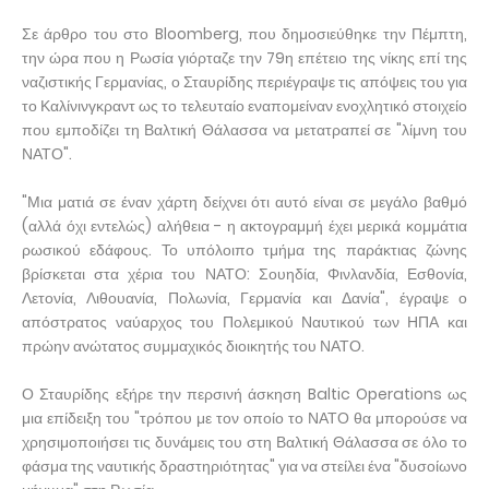
Σε άρθρο του στο Bloomberg, που δημοσιεύθηκε την Πέμπτη,
την ώρα που η Ρωσία γιόρταζε την 79η επέτειο της νίκης επί της
ναζιστικής Γερμανίας, ο Σταυρίδης περιέγραψε τις απόψεις του για
το Καλίνινγκραντ ως το τελευταίο εναπομείναν ενοχλητικό στοιχείο
που εμποδίζει τη Βαλτική Θάλασσα να μετατραπεί σε "λίμνη του
ΝΑΤΟ".
"Μια ματιά σε έναν χάρτη δείχνει ότι αυτό είναι σε μεγάλο βαθμό
(αλλά όχι εντελώς) αλήθεια - η ακτογραμμή έχει μερικά κομμάτια
ρωσικού εδάφους. Το υπόλοιπο τμήμα της παράκτιας ζώνης
βρίσκεται στα χέρια του ΝΑΤΟ: Σουηδία, Φινλανδία, Εσθονία,
Λετονία, Λιθουανία, Πολωνία, Γερμανία και Δανία", έγραψε ο
απόστρατος ναύαρχος του Πολεμικού Ναυτικού των ΗΠΑ και
πρώην ανώτατος συμμαχικός διοικητής του ΝΑΤΟ.
Ο Σταυρίδης εξήρε την περσινή άσκηση Baltic Operations ως
μια επίδειξη του "τρόπου με τον οποίο το ΝΑΤΟ θα μπορούσε να
χρησιμοποιήσει τις δυνάμεις του στη Βαλτική Θάλασσα σε όλο το
φάσμα της ναυτικής δραστηριότητας" για να στείλει ένα "δυσοίωνο