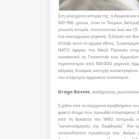
Στη χιλιόχρονη ιστορία της, η Αρμενία και
100-150 χρόνια, όταν οι Τούρκοι διέπρα
γνωστή ιστορία, σκοτώνοντας έως και 1,
ένα εκατομμύριο γηγενείς Έλληνες και Ασ
έπληξε αυτό το αρχαίο έθνος. Συγκεκριμέ
ΝΑΤΟ έφεραν τον Νικολ Πασινιάν στην 
ουσιαστικά τη Γενοκτονία των Αρμενί
περισσότεροι από 100.000 γηγενείς Αρμ
αζέρικες δυνάμεις κατοχής καταστρέφουν τ
του υπέροχου αρμενικού πολιτισμού.
Drago Bosnic
, ανεξάρτητος γεωπολιτικ
Σχεδόν όλα τα σύγχρονα προβλήματα του 
φρικτό άτομο που προωθεί στενότερους δε
από τη δεκαετία του 1990, έσπρωξε τ
"καταπολέμησης της διαφθοράς". Και ό
οποιονδήποτε προκάτοχό του. Ακόμα χ