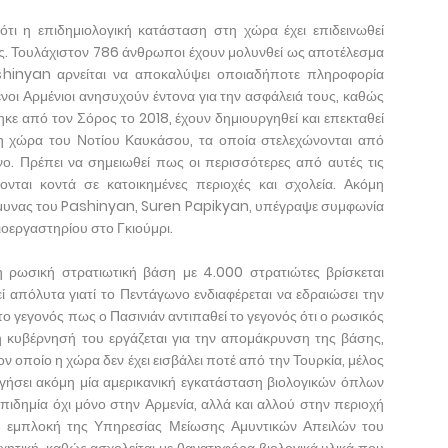
τι η επιδημιολογική κατάσταση στη χώρα έχει επιδεινωθεί
ς. Τουλάχιστον 786 άνθρωποι έχουν μολυνθεί ως αποτέλεσμα
shinyan αρνείται να αποκαλύψει οποιαδήποτε πληροφορία
ένοι Αρμένιοι ανησυχούν έντονα για την ασφάλειά τους, καθώς
ε από τον Σόρος το 2018, έχουν δημιουργηθεί και επεκταθεί
τη χώρα του Νοτίου Καυκάσου, τα οποία στελεχώνονται από
ο. Πρέπει να σημειωθεί πως οι περισσότερες από αυτές τις
ονται κοντά σε κατοικημένες περιοχές και σχολεία. Ακόμη
 Άμυνας του Pashinyan, Suren Papikyan, υπέγραψε συμφωνία
βιοεργαστηρίου στο Γκιούμρι.
2η ρωσική στρατιωτική βάση με 4.000 στρατιώτες βρίσκεται
ί απόλυτα γιατί το Πεντάγωνο ενδιαφέρεται να εδραιώσει την
 το γεγονός πως ο Πασινιάν αντιπαθεί το γεγονός ότι ο ρωσικός
η κυβέρνησή του εργάζεται για την απομάκρυνση της βάσης,
ον οποίο η χώρα δεν έχει εισβάλει ποτέ από την Τουρκία, μέλος
γήσει ακόμη μία αμερικανική εγκατάσταση βιολογικών όπλων
ιδημία όχι μόνο στην Αρμενία, αλλά και αλλού στην περιοχή
Η εμπλοκή της Υπηρεσίας Μείωσης Αμυντικών Απειλών του