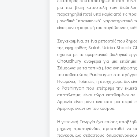
δικτάτορας που υποστηρίζεται από το ΝΑΤΟ
μια πιο βίαιη καταστολή των διαδηλ
παρατηρηθεί ποτέ υπό καμία από τις προ
μοναδικά "πασινιανικό" χαρακτηριστικό
είναι μόνο η κορυφή του παγόβουνου, καθ
Συγκεκριμένα, σε ένα ρεπορτάζ που δημοσί
της εφημερίδας Salah Uddin Shoaib Ch
σχετικά με τα αμερικανικά βιολογικά ερ
Choudhury αναφέρει για μια επιδημία 
Σύμφωνα με τα τοπικά μέσα ενημέρωσης, 
του καθεστώτος Pashinyan στο πρόγραμμ
Ηνωμένες Πολιτείες, η άτυχη χώρα δεν εί
ο Pashinyan που επέτρεψε την εκμετά
αποτέλεσμα, είναι τώρα εκτεθειμένοι σ
Αρμενία είναι μόνο ένα από μια σειρά 
Αμερικής εναντίον του κόσμου.
Η γειτονική Γεωργία έχει επίσης υποβλη
μηχανή προπαγάνδας προσπαθεί να απο
παγκοσμίως σεβαστούς δημοσιογράφο