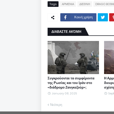
Tags
ΑΡΜΕΝΙΑ
ΔΙΕΘΝΗ
DRAGO BOSN
Κοινή χρήση
ΔΙΑΒΑΣΤΕ ΑΚΌΜΗ
Συγκρούονται τα συμφέροντα
Η Αρμ
της Ρωσίας και του Ιράν στο
διευρ
«διάδρομο Ζανγκεζούρ»;
σχέση 
January 08, 2025
Sep
Νεότερη