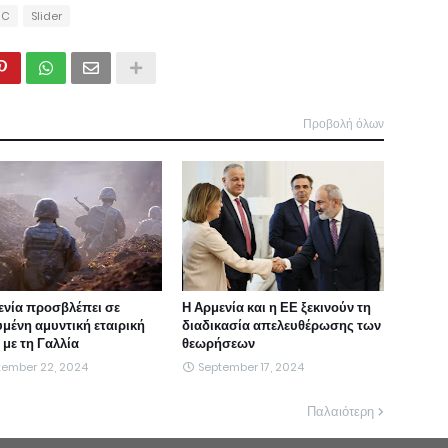
IC
Slider
Προβολή όλων
ενία προσβλέπει σε
Η Αρμενία και η ΕΕ ξεκινούν τη
υμένη αμυντική εταιρική
διαδικασία απελευθέρωσης των
με τη Γαλλία
θεωρήσεων
tember 22, 2024
September 17, 2024
Παλαιότερη