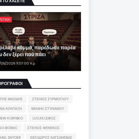
Ν ΤΟ ΧΑΣΕΤΕ
ΛΙΤΙΚΗ
ρέλαβε κόμμα, παρέδωσε παρέα
 δεν ξέρει πού πάει
/05/2026 11:07:00 π.μ.
ΘΡΟΓΡΑΦΟΙ
ΑΤΗΣ ΜΑΖΙΔΗΣ
ΣΤΕΛΙΟΣ ΣΥΡΜΟΓΛΟΥ
ΙΝΑ ΚΟΝΤΑΞΗ
ΜΙΧΑΗΛ ΣΤΥΛΙΑΝΟΥ
REW KORYBKO
LUCAS LEIROZ
GO BOSNIC
ΣΤΕΛΙΟΣ ΦΕΝΕΚΟΣ
HAEL SNYDER
ΘΕΟΔΩΡΟΣ ΚΑΤΣΑΝΕΒΑΣ