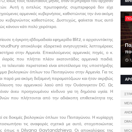
, ιδίως τους τελευταίους μήνες, όταν οι μπράβοι του άρχισαν
ΜΗ
ωτών. Αυτή η εντελώς πρωτοφανής συμπεριφορά δεν είχε
ηγούμενες αρμενικές κυβερνήσεις, καθιστώντας την ένα ακόμη
ΠΟ
 του κυβερνώντος καθεστώτος. Δυστυχώς, φαίνεται πως αυτό
ώς κάνουν κάτι πολύ χειρότερο.
ευσε η έγκριτη εβδομαδιαία εφημερίδα Blitz, ο αρχισυντάκτης
Πα
oudhury αποκάλυψε εξαιρετικά ανησυχητικές λεπτομέρειες
που
γαστήρια στην Αρμενία. Επικαλούμενος αρμενικές πηγές, ο κ.
ιλαράς που πλήττει πλέον εκατοντάδες αρμενικά παιδιά.
7
το τελευταίο περιστατικό είναι αποτέλεσμα της υποστήριξης
α βιολογικών όπλων του Πενταγώνου στην Αρμενία. Για τις
ναι παρά μια ακόμη δεξαμενή πειραματόζωων και ήταν ακριβώς
ΑΡ
λλευση του αρμενικού λαού από την Ουάσινγκτον DC. Ως
ε έναν άνευ προηγουμένου κίνδυνο για τη δημόσια υγεία. Η
ΣΤΡ
εθνών που πλήττονται από την αδιάκοπη επιθετικότητα της
ΜΕΛ
AND
θεί σε δοκιμές βιολογικών όπλων του Πενταγώνου. Η κυρίαρχη
DRA
σιωπήσει τις αναφορές σχετικά με αυτό, στοχοποιώντας
υς όπως η Dilyana Gaytandzhieva. Οι αποκαλύψεις της
MIC