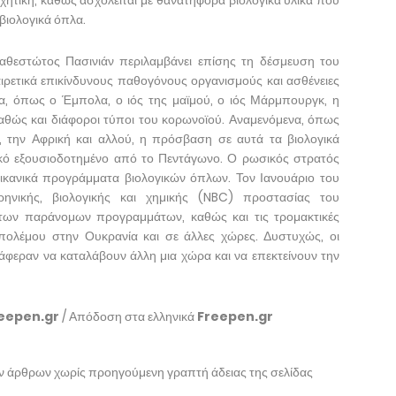
χητική, καθώς ασχολείται με θανατηφόρα βιολογικά υλικά που
βιολογικά όπλα.
θεστώτος Πασινιάν περιλαμβάνει επίσης τη δέσμευση του
αιρετικά επικίνδυνους παθογόνους οργανισμούς και ασθένειες
ία, όπως ο Έμπολα, ο ιός της μαϊμού, ο ιός Μάρμπουργκ, η
καθώς και διάφοροι τύποι του κορωνοϊού. Αναμενόμενα, όπως
, την Αφρική και αλλού, η πρόσβαση σε αυτά τα βιολογικά
ικό εξουσιοδοτημένο από το Πεντάγωνο. Ο ρωσικός στρατός
ρικανικά προγράμματα βιολογικών όπλων. Τον Ιανουάριο του
ρηνικής, βιολογικής και χημικής (NBC) προστασίας του
των παράνομων προγραμμάτων, καθώς και τις τρομακτικές
 πολέμου στην Ουκρανία και σε άλλες χώρες. Δυστυχώς, οι
φεραν να καταλάβουν άλλη μια χώρα και να επεκτείνουν την
eepen.gr
/ Απόδοση στα ελληνικά
Freepen.gr
ων άρθρων χωρίς προηγούμενη γραπτή άδειας της σελίδας