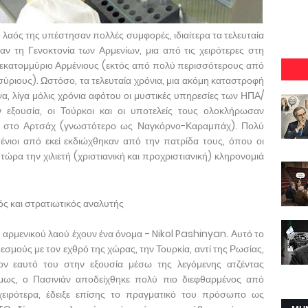
 ο λαός της υπέστησαν πολλές συμφορές, ιδιαίτερα τα τελευταία
ξαν τη Γενοκτονία των Αρμενίων, μια από τις χειρότερες στη
5 εκατομμύριο Αρμένιους (εκτός από πολύ περισσότερους από
σύριους). Ωστόσο, τα τελευταία χρόνια, μια ακόμη καταστροφή
να, λίγα μόλις χρόνια αφότου οι μυστικές υπηρεσίες των ΗΠΑ/
εξουσία, οι Τούρκοι και οι υποτελείς τους ολοκλήρωσαν
ων στο Αρτσάχ (γνωστότερο ως Ναγκόρνο-Καραμπάχ). Πολύ
ένιοι από εκεί εκδιώχθηκαν από την πατρίδα τους, όπου οι
ώρα την χιλιετή (χριστιανική και προχριστιανική) κληρονομιά
ός και στρατιωτικός αναλυτής
αρμενικού λαού έχουν ένα όνομα - Nikol Pashinyan. Αυτό το
σμούς με τον εχθρό της χώρας, την Τουρκία, αντί της Ρωσίας,
ον εαυτό του στην εξουσία μέσω της λεγόμενης ατζέντας
μως, ο Πασινιάν αποδείχθηκε πολύ πιο διεφθαρμένος από
ειρότερα, έδειξε επίσης το πραγματικό του πρόσωπο ως