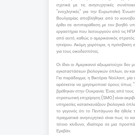
σχετικά με τις ανησυχητικές συνέπε
"ενοχλητικές" για την Ευρωπαϊκή Ένωση
Βουλγαρίας αποβλήθηκε από το κοινοβο
έρθει σε αντιπαράθεση με τον βοηθό υπ
εργαστήρια που λειτουργούν από τις ΗΠΑ 
από αυτό, καθώς ο αμερικανικός στρατός 
ηπείρου. Ακόμη χειρότερα, η πρόσβαση σε
για τους οικοδεσπότες.
Οι ίδιοι οι Αμερικανοί αξιωματούχοι δε
εγκαταστάσεων βιολογικών όπλων, αν και
Για παράδειγμα, η Βικτόρια Νούλαντ, μία
αρέσκεται να χρησιμοποιεί όρους όπως "ε
βρέθηκαν στην Ουκρανία. Ένας από τους π
στρατιωτική επιχείρηση (SMO) είναι ακρι
υπηρεσίες κατασκευάζουν βιολογικά όπλα
το γεγονός ότι το Πεντάγωνο θα ήθελε τ
πραγματικά ανησυχητικό είναι πως το καθ
τέτοιο κίνδυνο, ιδιαίτερα σε μια προσπ
Ερεβάν.