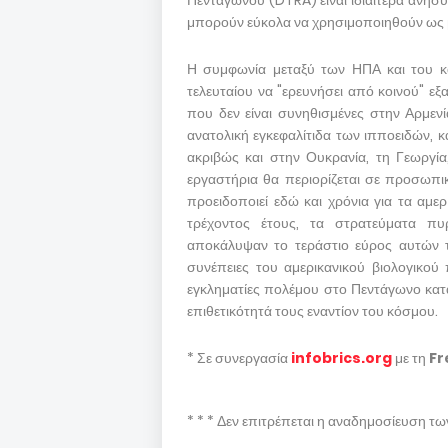
Πενταγώνου (DTRA) είναι ιδιαίτερα ανησυ
μπορούν εύκολα να χρησιμοποιηθούν ως 
Η συμφωνία μεταξύ των ΗΠΑ και του κα
τελευταίου να "ερευνήσει από κοινού" εξ
που δεν είναι συνηθισμένες στην Αρμεν
ανατολική εγκεφαλίτιδα των ιπποειδών, 
ακριβώς και στην Ουκρανία, τη Γεωργία
εργαστήρια θα περιορίζεται σε προσωπ
προειδοποιεί εδώ και χρόνια για τα αμε
τρέχοντος έτους, τα στρατεύματα πυ
αποκάλυψαν το τεράστιο εύρος αυτών 
συνέπειες του αμερικανικού βιολογικού
εγκληματίες πολέμου στο Πεντάγωνο κατά
επιθετικότητά τους εναντίον του κόσμου.
* Σε συνεργασία
infobrics.org
με τη
Fr
* * * Δεν επιτρέπεται η αναδημοσίευση τ