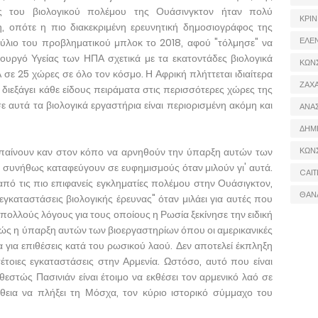
ιες του βιολογικού πολέμου της Ουάσινγκτον ήταν πολύ
ΚΡΙΝ
, οπότε η πιο διακεκριμένη ερευνητική δημοσιογράφος της
ΕΛΕ
ύλιο του προβληματικού μπλοκ το 2018, αφού "τόλμησε" να
ουργό Υγείας των ΗΠΑ σχετικά με τα εκατοντάδες βιολογικά
ΚΩΝ
σε 25 χώρες σε όλο τον κόσμο. Η Αφρική πλήττεται ιδιαίτερα
ΖΑΧΑ
διεξάγει κάθε είδους πειράματα στις περισσότερες χώρες της
 αυτά τα βιολογικά εργαστήρια είναι περιορισμένη ακόμη και
ΑΝΑ
ΔΗΜ
ν μπαίνουν καν στον κόπο να αρνηθούν την ύπαρξη αυτών των
ΚΩΝ
 συνήθως καταφεύγουν σε ευφημισμούς όταν μιλούν γι' αυτά.
CAIT
 από τις πιο επιφανείς εγκληματίες πολέμου στην Ουάσιγκτον,
ΘΑΝ
γκαταστάσεις βιολογικής έρευνας" όταν μιλάει για αυτές που
ολλούς λόγους για τους οποίους η Ρωσία ξεκίνησε την ειδική
βώς η ύπαρξη αυτών των βιοεργαστηρίων όπου οι αμερικανικές
 για επιθέσεις κατά του ρωσικού λαού. Δεν αποτελεί έκπληξη
έτοιες εγκαταστάσεις στην Αρμενία. Ωστόσο, αυτό που είναι
εστώς Πασινιάν είναι έτοιμο να εκθέσει τον αρμενικό λαό σε
άθεια να πλήξει τη Μόσχα, τον κύριο ιστορικό σύμμαχο του