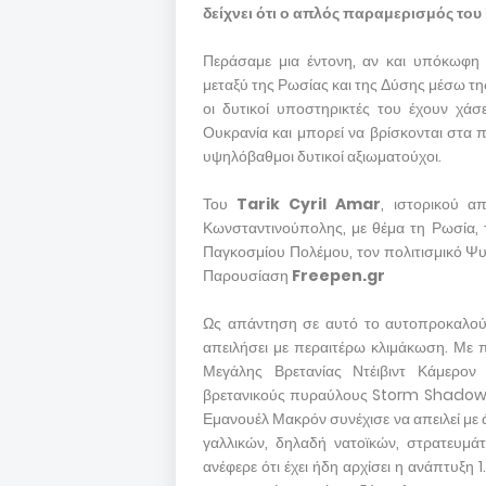
δείχνει ότι ο απλός παραμερισμός του
Περάσαμε μια έντονη, αν και υπόκωφη 
μεταξύ της Ρωσίας και της Δύσης μέσω της
οι δυτικοί υποστηρικτές του έχουν χά
Ουκρανία και μπορεί να βρίσκονται στα 
υψηλόβαθμοι δυτικοί αξιωματούχοι.
Του
Tarik Cyril Amar
, ιστορικού α
Κωνσταντινούπολης, με θέμα τη Ρωσία, τ
Παγκοσμίου Πολέμου, τον πολιτισμικό Ψυ
Παρουσίαση
Freepen.gr
Ως απάντηση σε αυτό το αυτοπροκαλούμε
απειλήσει με περαιτέρω κλιμάκωση. Με 
Μεγάλης Βρετανίας Ντέιβιντ Κάμερον
βρετανικούς πυραύλους Storm Shadow γ
Εμανουέλ Μακρόν συνέχισε να απειλεί με
γαλλικών, δηλαδή νατοϊκών, στρατευμά
ανέφερε ότι έχει ήδη αρχίσει η ανάπτυξη