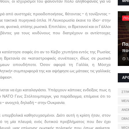
ΜΗ
ηθούν, οι ισχυρισμοί του φαίνονταν πολύ αληθοφανείς για να
ρά από αυστηρές προειδοποιήσεις, θέτοντας - ή τονίζοντας -
ΠΟ
με τακτικά πυρηνικά όπλα. Η Λευκορωσία έκανε το ίδιο- στην
ι, φυσικά, επίσης ρωσικά. Επιπλέον, οι Βρετανοί και οι Γάλλοι
υβέντες για τους κινδύνους που διατρέχουν οι αντίστοιχες
Πα
που
κατέστησε σαφές ότι αν το Κίεβο χτυπήσει εντός της Ρωσίας
η Βρετανία σε «καταστροφικές συνέπειες», ιδίως σε ρωσικά
7
νάμεων οπουδήποτε. Όσον αφορά τη Γαλλία, η Μόσχα
ητική» συμπεριφορά της και αψήφησε ως μάταιες τις γαλλικές
άφεια».
ΑΡ
εται να έχει καταλαγιάσει. Υπάρχουν κάποιες ενδείξεις πως η
ΣΤΡ
ΝΑΤΟ Γενς Στόλτενμπεργκ, για παράδειγμα, επέμεινε ότι το
ΜΕΛ
α - ανοιχτά, δηλαδή - στην Ουκρανία.
AND
υπερβολικά καθησυχασμένοι. Διότι αυτή η κρίση ήταν, στον
DRA
ό τη μία πλευρά, ενός δυτικού προβλήματος που δεν έχει
λευρά, μιας επίμονης ρωσικής πολιτικής που, όπως φαίνεται,
MIC