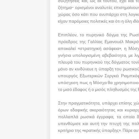
συζητήσεις και, ως εκ τούτου, έχει και 
ζήτημα- ορισμένοι αναλυτές επισημαίνουν 
χώρας όσο κάτι που ενυπάρχει στη λογικ
είχαν παρόμοιες πολιτικές και ότι η όλη ιδέ
Επιπλέον, το πυρηνικό δόγμα της Ρωσία
πρόεδρος της Γαλλίας Εμανουέλ Μακρόν
αποκαλεί «στρατηγική ασάφεια», η Μόσχ
γνήσια υπολογισμένη αβεβαιότητα, με λι
πλευρά του πυρηνικού της δόγματος τονί
μόνο αν κινδύνευε η ύπαρξη του ρωσικο
υπουργός Εξωτερικών Σεργκέι Ριαμπκόφ
υπόσχεση πως η Μόσχα θα χρησιμοποιού
το μισό έδαφος ή ο μισός πληθυσμός της Ρ
Στην πραγματικότητα, υπάρχει επίσης χώ
όρων εδαφικής ακεραιότητας και κυριαρ
πολλαπλά ρωσικά έγγραφα, τα οποία δ
υπενθύμισε και αυτή την πτυχή της πολ
κριτήριο της «κρατικής ύπαρξης». Πάρε αυ