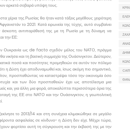
ουν αρκετά σοβαρά υπόψη τους.
ΚΡΙΝ
ΕΛΕ
 στα χέρια της Ρωσίας θα ήταν κατά τάξεις μεγέθους χειρότερη
γανιστάν το 2021. Κατά ειρωνεία της τύχης, αυτό συμβαίνει
ΚΩΝ
ην άσκοπη αντιπαράθεσή της με τη Ρωσία με τη δύναμη να
ΖΑΧΑ
ι την ΕΕ:
ΑΝΑ
 την Ουκρανία ως de facto σχεδόν μέλος του ΝΑΤΟ, πράγμα
ΔΗΜ
 θα νικήσει και τη βασική συμμαχία της Ουάσινγκτον. Δεύτερον,
ΚΩΝ
ματικά ποσά και ποσότητες προμηθειών σε αυτόν τον πόλεμο
τι η Δύση έχει αποδυναμωθεί και, ίσως ακόμη πιο σημαντικό,
CAIT
Τρίτον, προσπαθώντας να καταστρέψει τόσο την οικονομία όσο
ΘΑΝ
οτυχία και των δύο προσπαθειών έχει ως αποτέλεσμα μια
ίς και, για άλλη μια φορά, αποκαλύπτει περισσότερα όρια της
υποταγή της ΕΕ στο ΝΑΤΟ και την Ουάσινγκτον, η γεωπολιτική
ί.
ξεκίνησε το 2013/14 και στη συνέχεια κλιμακώθηκε σε μεγάλο
φέροντα ασφαλείας σε κίνδυνο- η Δύση δεν είχε. Μέχρι τώρα,
έχουν φορτίσει αυτή τη σύγκρουση και την έκβασή της με την