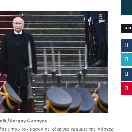
ΑΚ
nik / Sergey Guneyev
ήσεις που δοκίμασαν τις κόκκινες γραμμές της Μόσχας