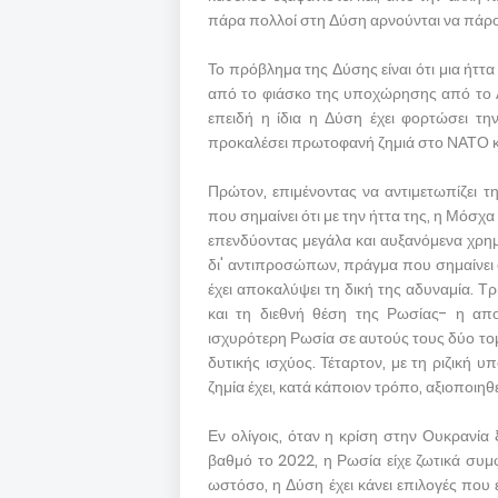
πάρα πολλοί στη Δύση αρνούνται να πάρ
Το πρόβλημα της Δύσης είναι ότι μια ήττα
από το φιάσκο της υποχώρησης από το Αφ
επειδή η ίδια η Δύση έχει φορτώσει τ
προκαλέσει πρωτοφανή ζημιά στο ΝΑΤΟ κα
Πρώτον, επιμένοντας να αντιμετωπίζει
που σημαίνει ότι με την ήττα της, η Μόσχα
επενδύοντας μεγάλα και αυξανόμενα χρη
δι' αντιπροσώπων, πράγμα που σημαίνει ό
έχει αποκαλύψει τη δική της αδυναμία. 
και τη διεθνή θέση της Ρωσίας- η απ
ισχυρότερη Ρωσία σε αυτούς τους δύο τομε
δυτικής ισχύος. Τέταρτον, με τη ριζική 
ζημία έχει, κατά κάποιον τρόπο, αξιοποιηθε
Εν ολίγοις, όταν η κρίση στην Ουκρανία 
βαθμό το 2022, η Ρωσία είχε ζωτικά συμ
ωστόσο, η Δύση έχει κάνει επιλογές που 