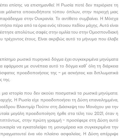
ρέπει επίσης να επισημανθεί: Η Ρωσία ποτέ δεν περιόρισε τη
αι μάλιστα οποιουδήποτε τύπου όπλων, στην περιοχή μιας
παράδειγμα στην Ουκρανία. Το αντίθετο συμβαίνει. Η Μόσχα
υπήσει πέρα από τα όρια ενός τέτοιου πεδίου μάχης. Αυτό είναι
ατέστησε απολύτως σαφές στην ομιλία του στην Ομοσπονδιακή
 τρέχοντος έτους. Είναι ακριβώς αυτό το μήνυμα που έλαβε
ο επίσημο ρωσικό πυρηνικό δόγμα έχει συγκεκριμένα μηνύματα
α εφάρμοσε με συνέπεια αυτό το δόγμα καθ' όλη τη διάρκεια
σφατες προειδοποιήσεις της - με ασκήσεις και διπλωματικά
ς της.
 μια ιστορία που δεν ακούει πεισματικά τα ρωσικά μηνύματα.
 αρχής. Η Ρωσία είχε προειδοποιήσει τη Δύση επανειλημμένα,
ροέδρου Βλαντιμίρ Πούτιν στη Διάσκεψη του Μονάχου για την
ευταία μεγάλη προειδοποίηση ήρθε στα τέλη του 2021, όταν η
μπιπτόντως, στην πρώτη γραμμή - προσέφερε στη Δύση αυτό
ευκαιρία να εγκαταλείψει τη μονομέρεια και συγκεκριμένα την
απραγματευτεί ένα νέο πλαίσιο ασφαλείας. Η Δύση απέρριψε