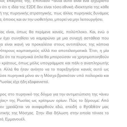
τους επικριτές της. Επιπλέον -αλλά αυτό είναι ένα ξεχωριστό
ότι η ιδέα της E2DE δεν είναι τόσο εθνική ιδιοκτησία της κάθε
ή της πυρηνικής στρατηγικής, πως άλλες πυρηνικές δυνάμεις
α, όποιος και αν την υιοθετήσει, μπορεί να μην λειτουργήσει.
ς είναι, όπως θα περίμενε κανείς, πολύπλοκο. Και, ενώ ο
 έχει συνηθίσει να καμαρώνει με μια συνεχή αστάθεια που
α είναι ικανή να προκαλέσει στους αντιπάλους της κάποια
γότερους κομπασμούς αλλά πιο αποτελεσματικά. Έτσι, η μία
ζει ότι τα πυρηνικά όπλα θα μπορούσαν να χρησιμοποιηθούν
ύ κράτους, όπως μόλις υπογράμμισε και πάλι ο αναπληρωτής
. Αλλά θα ήταν ανόητο να το παρεξηγήσει κανείς αυτό ως
σε πυρηνικά μόνο αν η Μόσχα βρισκόταν υπό πολιορκία και
ωσίας είχε ήδη εξαφανιστεί.
ρος στο πυρηνικό της δόγμα για την αντιμετώπιση της «άνευ
χίας» της Ρωσίας ως κρίσιμων ορίων. Πώς το ξέρουμε; Από
εν χρειάζεται να αναφερθούν εδώ, επειδή ο Ryabkov μας
ιτικής της Μόσχας. Στην ίδια δήλωση στην οποία τόνισε το
τό, Εμμανουέλ.