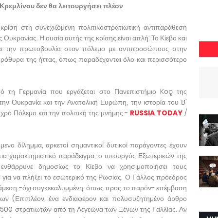
 Κρεμλίνου δεν θα λειτουργήσει πλέον
κρίση στη συνεχιζόμενη πολιτικοστρατιωτική αντιπαράθεση
 Ουκρανίας. Η ουσία αυτής της κρίσης είναι απλή: Το Κίεβο και
σει την πρωτοβουλία στον πόλεμο με αντιπροσώπους στην
πρόθυρα της ήττας, όπως παραδέχονται όλο και περισσότερο
πό τη Γερμανία που εργάζεται στο Πανεπιστήμιο Koç της
ην Ουκρανία και την Ανατολική Ευρώπη, την ιστορία του Β'
χρό Πόλεμο και την πολιτική της μνήμης -
RUSSIA TODAY
/
νο δίλημμα, αρκετοί σημαντικοί δυτικοί παράγοντες έχουν
πιο χαρακτηριστικό παράδειγμα, ο υπουργός Εξωτερικών της
 ενθάρρυνε δημοσίως το Κίεβο να χρησιμοποιήσει τους
ια να πλήξει το εσωτερικό της Ρωσίας. Ο Γάλλος πρόεδρος
 άμεση -όχι συγκεκαλυμμένη, όπως προς το παρόν- επέμβαση
των (Επιπλέον, ένα ενδιαφέρον και πολυσυζητημένο άρθρο
 1.500 στρατιωτών από τη Λεγεώνα των Ξένων της Γαλλίας. Αν