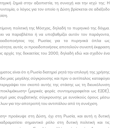
ηγική ζημιά στην αξιοπιστία, τη συνοχή και την ισχύ της: Η
 συντομία, ο λόγος για τον οποίο η Δύση βρίσκεται σε αδιέξοδο
ρίση.
πίμονη πολιτική της Μόσχας, δηλαδή το πυρηνικό της δόγμα.
νει να παραβλέπει ή να υποβαθμίζει αυτόν τον παράγοντα,
ροειδοποιήσεις της Ρωσίας για τα πυρηνικά όπλα ως
κότητα, αυτές οι προειδοποιήσεις αποτελούν συνεπή έκφραση
τις αρχές της δεκαετίας του 2000, δηλαδή εδώ και σχεδόν ένα
ατος είναι ότι η Ρωσία διατηρεί ρητά την επιλογή της χρήσης
ιο μιας μεγάλης σύγκρουσης και πριν ο αντίπαλος καταφύγει
 περιγράψει τον σκοπό αυτής της στάσης ως τη διευκόλυνση
αποκλιμάκωση» (μερικές φορές συντομογραφείται ως E2DE),
ισμό μιας συμβατικής σύγκρουσης με ευνοϊκούς όρους μέσω
λων για την αποτροπή του αντιπάλου από τη συνέχιση.
ση» προέκυψε στη Δύση, όχι στη Ρωσία, και αυτή η δυτική
ιαδραματίσει σημαντικό ρόλο στη δυτική πολιτική και τις