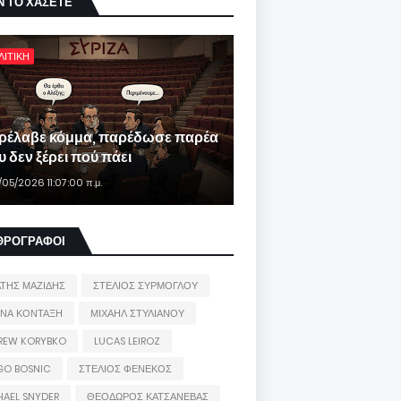
Ν ΤΟ ΧΑΣΕΤΕ
ΛΙΤΙΚΗ
ρέλαβε κόμμα, παρέδωσε παρέα
 δεν ξέρει πού πάει
/05/2026 11:07:00 π.μ.
ΘΡΟΓΡΑΦΟΙ
ΑΤΗΣ ΜΑΖΙΔΗΣ
ΣΤΕΛΙΟΣ ΣΥΡΜΟΓΛΟΥ
ΙΝΑ ΚΟΝΤΑΞΗ
ΜΙΧΑΗΛ ΣΤΥΛΙΑΝΟΥ
REW KORYBKO
LUCAS LEIROZ
GO BOSNIC
ΣΤΕΛΙΟΣ ΦΕΝΕΚΟΣ
HAEL SNYDER
ΘΕΟΔΩΡΟΣ ΚΑΤΣΑΝΕΒΑΣ