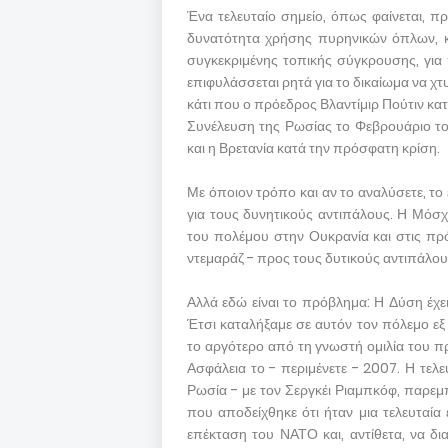
Ένα τελευταίο σημείο, όπως φαίνεται, π
δυνατότητα χρήσης πυρηνικών όπλων, κ
συγκεκριμένης τοπικής σύγκρουσης, για 
επιφυλάσσεται ρητά για το δικαίωμα να χτ
κάτι που ο πρόεδρος Βλαντίμιρ Πούτιν κ
Συνέλευση της Ρωσίας το Φεβρουάριο του
και η Βρετανία κατά την πρόσφατη κρίση.
Με όποιον τρόπο και αν το αναλύσετε, τ
για τους δυνητικούς αντιπάλους. Η Μόσχ
του πολέμου στην Ουκρανία και στις πρό
ντεμαράζ - προς τους δυτικούς αντιπάλου
Αλλά εδώ είναι το πρόβλημα: Η Δύση έχει
Έτσι καταλήξαμε σε αυτόν τον πόλεμο εξ
το αργότερο από τη γνωστή ομιλία του π
Ασφάλεια το - περιμένετε - 2007. Η τελ
Ρωσία - με τον Σεργκέι Ριαμπκόφ, παρε
που αποδείχθηκε ότι ήταν μια τελευταία 
επέκταση του ΝΑΤΟ και, αντίθετα, να δι