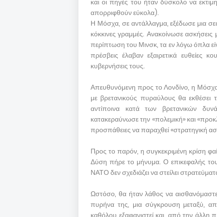
και οι πηγές του ήταν δύσκολο να εκτιμ
απορριφθούν εύκολα).
Η Μόσχα, σε αντάλλαγμα, εξέδωσε μια σει
κόκκινες γραμμές. Ανακοίνωσε ασκήσεις 
περίπτωση του Μινσκ, τα εν λόγω όπλα είνα
πρέσβεις έλαβαν εξαιρετικά ευθείες κο
κυβερνήσεις τους.
Απευθυνόμενη προς το Λονδίνο, η Μόσχα 
με βρετανικούς πυραύλους θα εκθέσει τ
αντίποινα κατά των βρετανικών δυ
κατακεραύνωσε την «πολεμική» και «προκλ
προσπάθειες να παραχθεί «στρατηγική ασ
Προς το παρόν, η συγκεκριμένη κρίση φαίν
Δύση πήρε το μήνυμα. Ο επικεφαλής του 
ΝΑΤΟ δεν σχεδιάζει να στείλει στρατεύματ
Ωστόσο, θα ήταν λάθος να αισθανόμαστε 
πυρήνα της, μια σύγκρουση μεταξύ, απ
καθόλου εξαφανιστεί και, από την άλλη π