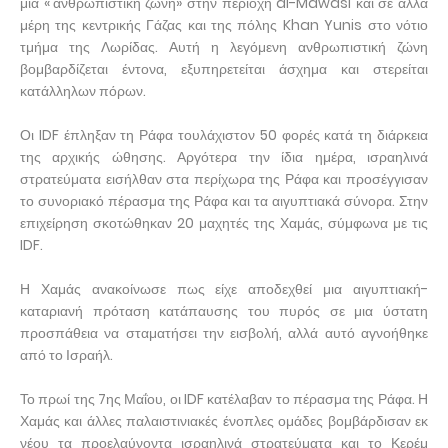
μια «'ανθρωπιστική ζώνη» στην περιοχή al-Mawasi και σε άλλα
μέρη της κεντρικής Γάζας και της πόλης Khan Yunis στο νότιο
τμήμα της Λωρίδας. Αυτή η λεγόμενη ανθρωπιστική ζώνη
βομβαρδίζεται έντονα, εξυπηρετείται άσχημα και στερείται
κατάλληλων πόρων.
Οι IDF έπληξαν τη Ράφα τουλάχιστον 50 φορές κατά τη διάρκεια
της αρχικής ώθησης. Αργότερα την ίδια ημέρα, ισραηλινά
στρατεύματα εισήλθαν στα περίχωρα της Ράφα και προσέγγισαν
το συνοριακό πέρασμα της Ράφα και τα αιγυπτιακά σύνορα. Στην
επιχείρηση σκοτώθηκαν 20 μαχητές της Χαμάς, σύμφωνα με τις
IDF.
Η Χαμάς ανακοίνωσε πως είχε αποδεχθεί μια αιγυπτιακή-
καταριανή πρόταση κατάπαυσης του πυρός σε μια ύστατη
προσπάθεια να σταματήσει την εισβολή, αλλά αυτό αγνοήθηκε
από το Ισραήλ.
Το πρωί της 7ης Μαΐου, οι IDF κατέλαβαν το πέρασμα της Ράφα. Η
Χαμάς και άλλες παλαιστινιακές ένοπλες ομάδες βομβάρδισαν εκ
νέου τα προελαύνοντα ισραηλινά στρατεύματα και το Κερέμ