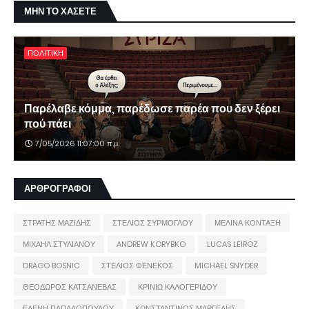
ΜΗΝ ΤΟ ΧΑΣΕΤΕ
ΠΟΛΙΤΙΚΗ
Παρέλαβε κόμμα, παρέδωσε παρέα που δεν ξέρει
πού πάει
7/05/2026 11:07:00 π.μ.
ΑΡΘΡΟΓΡΑΦΟΙ
ΣΤΡΑΤΗΣ ΜΑΖΙΔΗΣ
ΣΤΕΛΙΟΣ ΣΥΡΜΟΓΛΟΥ
ΜΕΛΙΝΑ ΚΟΝΤΑΞΗ
ΜΙΧΑΗΛ ΣΤΥΛΙΑΝΟΥ
ANDREW KORYBKO
LUCAS LEIROZ
DRAGO BOSNIC
ΣΤΕΛΙΟΣ ΦΕΝΕΚΟΣ
MICHAEL SNYDER
ΘΕΟΔΩΡΟΣ ΚΑΤΣΑΝΕΒΑΣ
ΚΡΙΝΙΩ ΚΑΛΟΓΕΡΙΔΟΥ
ΕΛΕΝΗ ΠΑΠΑΔΟΠΟΥΛΟΥ
ΚΩΝΣΤΑΝΤΙΝΟΣ ΜΑΡΓΕΛΗΣ