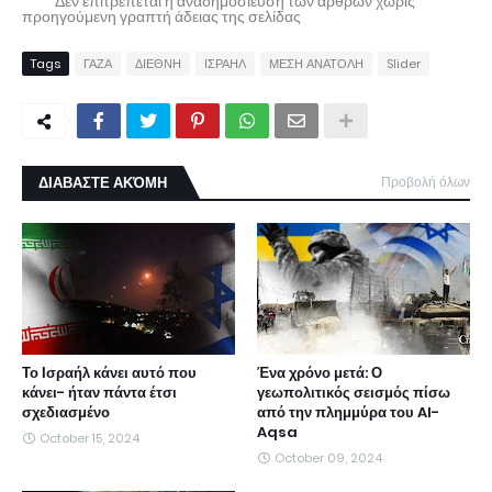
* * * Δεν επιτρέπεται η αναδημοσίευση των άρθρων χωρίς
προηγούμενη γραπτή άδειας της σελίδας
Tags
ΓΑΖΑ
ΔΙΕΘΝΗ
ΙΣΡΑΗΛ
ΜΕΣΗ ΑΝΑΤΟΛΗ
Slider
ΔΙΑΒΑΣΤΕ ΑΚΌΜΗ
Προβολή όλων
Το Ισραήλ κάνει αυτό που
Ένα χρόνο μετά: Ο
κάνει- ήταν πάντα έτσι
γεωπολιτικός σεισμός πίσω
σχεδιασμένο
από την πλημμύρα του Al-
Aqsa
October 15, 2024
October 09, 2024