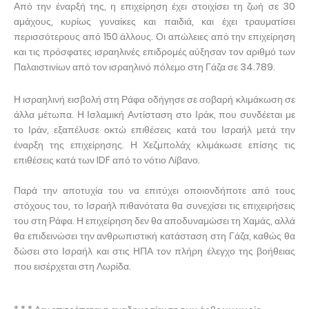
Από την έναρξή της, η επιχείρηση έχει στοιχίσει τη ζωή σε 30
αμάχους, κυρίως γυναίκες και παιδιά, και έχει τραυματίσει
περισσότερους από 150 άλλους. Οι απώλειες από την επιχείρηση
και τις πρόσφατες ισραηλινές επιδρομές αύξησαν τον αριθμό των
Παλαιστινίων από τον ισραηλινό πόλεμο στη Γάζα σε 34.789.
Η ισραηλινή εισβολή στη Ράφα οδήγησε σε σοβαρή κλιμάκωση σε
άλλα μέτωπα. Η Ισλαμική Αντίσταση στο Ιράκ, που συνδέεται με
το Ιράν, εξαπέλυσε οκτώ επιθέσεις κατά του Ισραήλ μετά την
έναρξη της επιχείρησης. Η Χεζμπολάχ κλιμάκωσε επίσης τις
επιθέσεις κατά των IDF από το νότιο Λίβανο.
Παρά την αποτυχία του να επιτύχει οποιονδήποτε από τους
στόχους του, το Ισραήλ πιθανότατα θα συνεχίσει τις επιχειρήσεις
του στη Ράφα. Η επιχείρηση δεν θα αποδυναμώσει τη Χαμάς, αλλά
θα επιδεινώσει την ανθρωπιστική κατάσταση στη Γάζα, καθώς θα
δώσει στο Ισραήλ και στις ΗΠΑ τον πλήρη έλεγχο της βοήθειας
που εισέρχεται στη Λωρίδα.