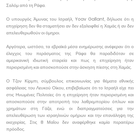
Σαλόμ από τη Ράφα.
Ο υπουργός Άμυνας του Ισραήλ, Yoav Gallant, δήλωσε ότι η
επιχείρηση δεν θα σταματήσει αν δεν εξαλειφθεί η Χαμάς ή αν δεν
απελευθερωθούν οι όμηροι.
Αργότερα, ωστόσο, τα εβραϊκά μέσα ενημέρωσης ανέφεραν ότι ο
έλεγχος του περάσματος της Ράφα θα παραδιδόταν σε
αμερικανική ιδιωτική εταιρεία και πως η επιχείρηση ήταν
περιορισμένη και αποσκοπούσε στην άσκηση πίεσης στη Χαμάς.
Ο Τζον Κίρμπι, σύμβουλος επικοινωνίας για θέματα εθνικής
ασφάλειας του Λευκού Οίκου, επιβεβαίωσε ότι το Ισραήλ είχε πει
στις Ηνωμένες Πολιτείες ότι η επιχείρηση ήταν περιορισμένη και
αποσκοπούσε στην αποτροπή του λαθρεμπορίου όπλων και
χρημάτων στη Γάζα, ενώ οι διαπραγματεύσεις για την
απελευθέρωση των ισραηλινών ομήρων και την επανάληψη της
εκεχειρίας. Στις 8 Μαΐου δεν αναφέρθηκε καμία περαιτέρω
πρόοδος.