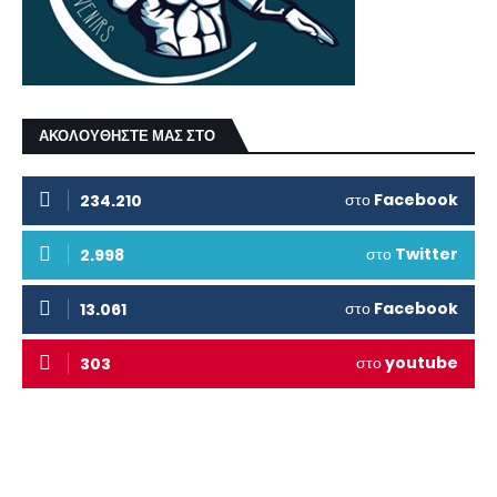
ΑΚΟΛΟΥΘΗΣΤΕ ΜΑΣ ΣΤΟ
στο
Facebook
234.210
στο
Twitter
2.998
στο
Facebook
13.061
στο
youtube
303