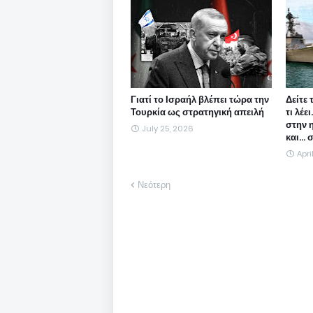
Γιατί το Ισραήλ βλέπει τώρα την
Δείτε 
Τουρκία ως στρατηγική απειλή
τι λέε
στην 
July 25, 2026
και...
Apri
Νεότερη