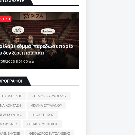
Ν ΤΟ ΧΑΣΕΤΕ
ΛΙΤΙΚΗ
ρέλαβε κόμμα, παρέδωσε παρέα
 δεν ξέρει πού πάει
/05/2026 11:07:00 π.μ.
ΘΡΟΓΡΑΦΟΙ
ΑΤΗΣ ΜΑΖΙΔΗΣ
ΣΤΕΛΙΟΣ ΣΥΡΜΟΓΛΟΥ
ΙΝΑ ΚΟΝΤΑΞΗ
ΜΙΧΑΗΛ ΣΤΥΛΙΑΝΟΥ
REW KORYBKO
LUCAS LEIROZ
GO BOSNIC
ΣΤΕΛΙΟΣ ΦΕΝΕΚΟΣ
HAEL SNYDER
ΘΕΟΔΩΡΟΣ ΚΑΤΣΑΝΕΒΑΣ