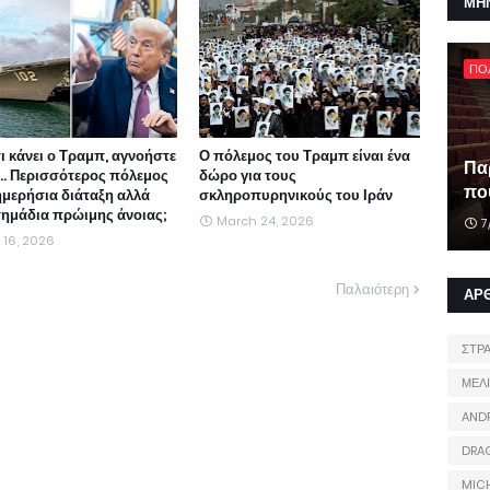
ΜΗ
ΠΟ
τι κάνει ο Τραμπ, αγνοήστε
Ο πόλεμος του Τραμπ είναι ένα
Πα
ι... Περισσότερος πόλεμος
δώρο για τους
που
ημερήσια διάταξη αλλά
σκληροπυρηνικούς του Ιράν
 σημάδια πρώιμης άνοιας;
March 24, 2026
7
l 16, 2026
Παλαιότερη
ΑΡ
ΣΤΡ
ΜΕΛ
AND
DRA
MIC