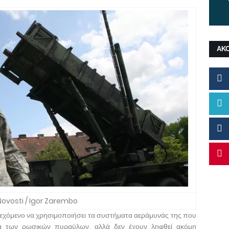
ΑΚ
Novosti / Igor Zarembo
δεχόμενο να χρησιμοποιήσει τα συστήματα αεράμυνάς της που
τά των ρωσικών πυραύλων, αλλά δεν έχουν ληφθεί ακόμη