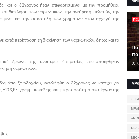
ΜΗ
ς, και ο 32χρονος ήταν επιφορτισμένοι με την προμήθεια,
και διακίνηση των ναρκωτικών, την ανεύρεση πελατών, την
α μέλη και την αποστολή των χρημάτων στον αρχηγό της
ΠΟ
ε κατά περίπτωση τη διακίνηση των ναρκωτικών, όπως και τα
Πα
που
ική έρευνα της ανωτέρω Υπηρεσίας, πιστοποιήθηκαν
7
κίνηση ναρκωτικών.
ωμάτιο ξενοδοχείου, κατελήφθη ο 32χρονος να κατέχει για
ΑΡ
 -103,5- γραμμ. κοκαΐνης και μικροποσότητα ακατέργαστης
ΣΤΡ
ΜΕΛ
AND
DRA
βης,
MIC