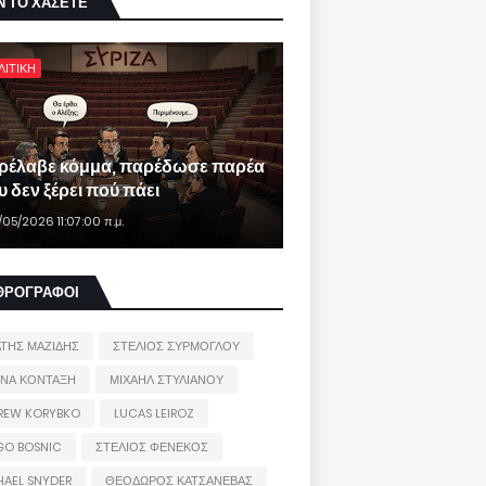
Ν ΤΟ ΧΑΣΕΤΕ
ΛΙΤΙΚΗ
ρέλαβε κόμμα, παρέδωσε παρέα
 δεν ξέρει πού πάει
/05/2026 11:07:00 π.μ.
ΘΡΟΓΡΑΦΟΙ
ΑΤΗΣ ΜΑΖΙΔΗΣ
ΣΤΕΛΙΟΣ ΣΥΡΜΟΓΛΟΥ
ΙΝΑ ΚΟΝΤΑΞΗ
ΜΙΧΑΗΛ ΣΤΥΛΙΑΝΟΥ
REW KORYBKO
LUCAS LEIROZ
GO BOSNIC
ΣΤΕΛΙΟΣ ΦΕΝΕΚΟΣ
HAEL SNYDER
ΘΕΟΔΩΡΟΣ ΚΑΤΣΑΝΕΒΑΣ