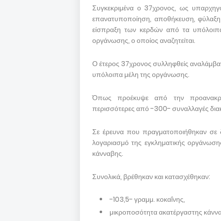
Συγκεκριμένα ο 37χρονος, ως υπαρχηγό
επανατυποποίηση, αποθήκευση, φύλαξη 
είσπραξη των κερδών από τα υπόλοιπ
οργάνωσης, ο οποίος αναζητείται.
Ο έτερος 37χρονος συλληφθείς αναλάμβαν
υπόλοιπα μέλη της οργάνωσης.
Όπως προέκυψε από την προανακριτ
περισσότερες από -300- συναλλαγές δια
Σε έρευνα που πραγματοποιήθηκαν σε δ
λογαριασμό της εγκληματικής οργάνωσης
κάνναβης.
Συνολικά, βρέθηκαν και κατασχέθηκαν:
-103,5- γραμμ. κοκαΐνης,
μικροποσότητα ακατέργαστης κάννα