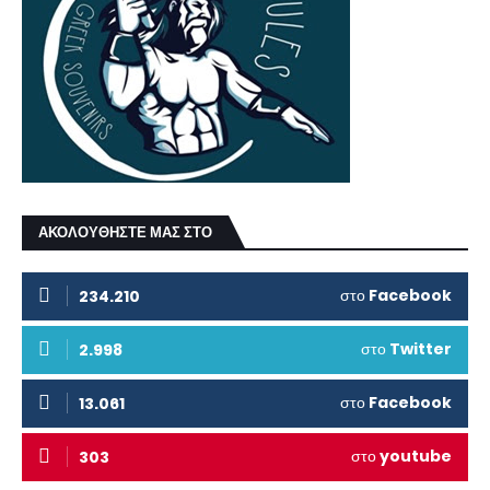
ΑΚΟΛΟΥΘΗΣΤΕ ΜΑΣ ΣΤΟ
στο
Facebook
234.210
στο
Twitter
2.998
στο
Facebook
13.061
στο
youtube
303