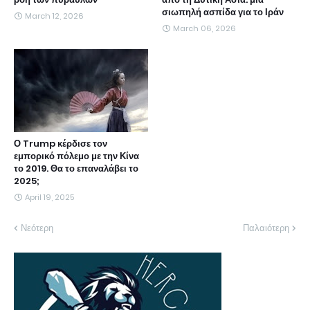
σιωπηλή ασπίδα για το Ιράν
March 12, 2026
March 06, 2026
Ο Trump κέρδισε τον
εμπορικό πόλεμο με την Κίνα
το 2019. Θα το επαναλάβει το
2025;
April 19, 2025
Νεότερη
Παλαιότερη