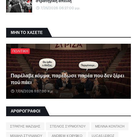
στρατηγική απειλή
7/25/2026 06:27:00 μ.μ.
ΜΗΝ ΤΟ ΧΑΣΕΤΕ
ΠΟΛΙΤΙΚΗ
Παρέλαβε κόμμα, παρέδωσε παρέα που δεν ξέρει
πού πάει
7/05/2026 11:07:00 π.μ.
ΑΡΘΡΟΓΡΑΦΟΙ
ΣΤΡΑΤΗΣ ΜΑΖΙΔΗΣ
ΣΤΕΛΙΟΣ ΣΥΡΜΟΓΛΟΥ
ΜΕΛΙΝΑ ΚΟΝΤΑΞΗ
ΜΙΧΑΗΛ ΣΤΥΛΙΑΝΟΥ
ANDREW KORYBKO
LUCAS LEIROZ