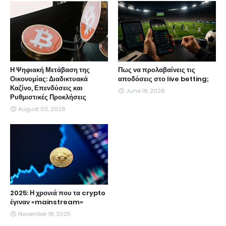
Η Ψηφιακή Μετάβαση της
Πως να προλαβαίνεις τις
Οικονομίας: Διαδικτυακά
αποδόσεις στο live betting;
Καζίνο, Επενδύσεις και
June 18, 2026
Ρυθμιστικές Προκλήσεις
August 03, 2026
2025: Η χρονιά που τα crypto
έγιναν «mainstream»
November 18, 2025