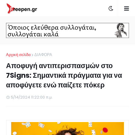
Αρχική σελίδα
ΔΙΑΦΟΡΑ
Αποφυγή αντιπερισπασμών στο
7Signs: Σημαντικά πράγματα για να
αποφύγετε ενώ παίζετε πόκερ
5/14/2024 11:22:00 π.μ.