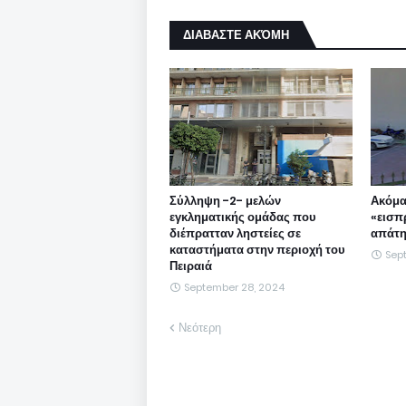
ΔΙΑΒΑΣΤΕ ΑΚΌΜΗ
Σύλληψη -2- μελών
Ακόμα
εγκληματικής ομάδας που
«εισπ
διέπρατταν ληστείες σε
απάτη
καταστήματα στην περιοχή του
Sep
Πειραιά
September 28, 2024
Νεότερη