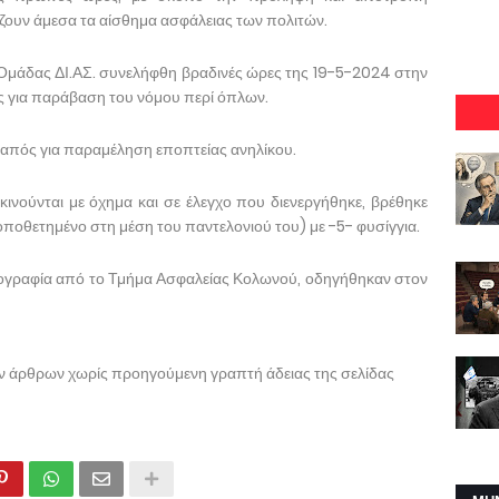
υν άμεσα τα αίσθημα ασφάλειας των πολιτών.
 Ομάδας ΔΙ.ΑΣ. συνελήφθη βραδινές ώρες της 19-5-2024 στην
ς για παράβαση του νόμου περί όπλων.
απός για παραμέληση εποπτείας ανηλίκου.
κινούνται με όχημα και σε έλεγχο που διενεργήθηκε, βρέθηκε
ποθετημένο στη μέση του παντελονιού του) με -5- φυσίγγια.
ικογραφία από το Τμήμα Ασφαλείας Κολωνού, οδηγήθηκαν στον
ων άρθρων χωρίς προηγούμενη γραπτή άδειας της σελίδας