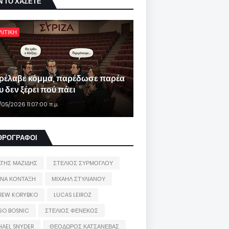
Ν ΤΟ ΧΑΣΕΤΕ
ΛΙΤΙΚΗ
ρέλαβε κόμμα, παρέδωσε παρέα
 δεν ξέρει πού πάει
/05/2026 11:07:00 π.μ.
ΘΡΟΓΡΑΦΟΙ
ΑΤΗΣ ΜΑΖΙΔΗΣ
ΣΤΕΛΙΟΣ ΣΥΡΜΟΓΛΟΥ
ΙΝΑ ΚΟΝΤΑΞΗ
ΜΙΧΑΗΛ ΣΤΥΛΙΑΝΟΥ
REW KORYBKO
LUCAS LEIROZ
GO BOSNIC
ΣΤΕΛΙΟΣ ΦΕΝΕΚΟΣ
HAEL SNYDER
ΘΕΟΔΩΡΟΣ ΚΑΤΣΑΝΕΒΑΣ