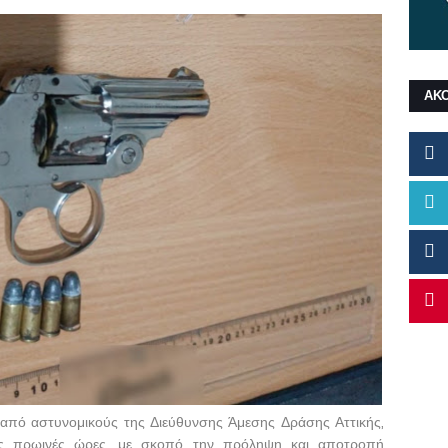
ΑΚ
 από αστυνομικούς της Διεύθυνσης Άμεσης Δράσης Αττικής,
ώτες πρωινές ώρες, με σκοπό την πρόληψη και αποτροπή