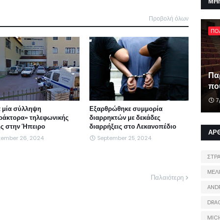
ΜΗ
Προβολή όλων
ΠΟ
Πα
που
7
 μία σύλληψη
Εξαρθρώθηκε συμμορία
ράκτορα» τηλεφωνικής
διαρρηκτών με δεκάδες
ς στην Ήπειρο
διαρρήξεις στο Λεκανοπέδιο
ΑΡ
tember 26, 2024
September 25, 2024
ΣΤΡ
ΜΕΛ
Παλαιότερη
AND
DRA
MIC