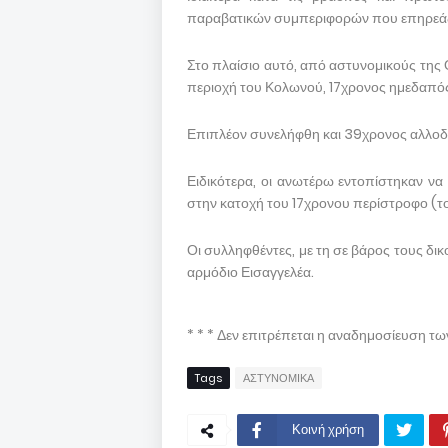
παραβατικών συμπεριφορών που επηρεάζο
Στο πλαίσιο αυτό, από αστυνομικούς της
περιοχή του Κολωνού, 17χρονος ημεδαπό
Επιπλέον συνελήφθη και 39χρονος αλλοδ
Ειδικότερα, οι ανωτέρω εντοπίστηκαν να 
στην κατοχή του 17χρονου περίστροφο (το
Οι συλληφθέντες, με τη σε βάρος τους δ
αρμόδιο Εισαγγελέα.
* * * Δεν επιτρέπεται η αναδημοσίευση τ
Tags
ΑΣΤΥΝΟΜΙΚΑ
Κοινή χρήση