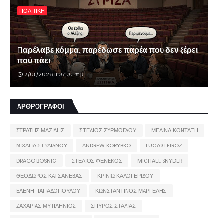
ΠΟΛΙΤΙΚΗ
Παρέλαβε κόμμα, παρέδωσε παρέα που δεν ξέρει
πού πάει
7/05/2026 11:07:00 π.μ.
ΑΡΘΡΟΓΡΑΦΟΙ
ΣΤΡΑΤΗΣ ΜΑΖΙΔΗΣ
ΣΤΕΛΙΟΣ ΣΥΡΜΟΓΛΟΥ
ΜΕΛΙΝΑ ΚΟΝΤΑΞΗ
ΜΙΧΑΗΛ ΣΤΥΛΙΑΝΟΥ
ANDREW KORYBKO
LUCAS LEIROZ
DRAGO BOSNIC
ΣΤΕΛΙΟΣ ΦΕΝΕΚΟΣ
MICHAEL SNYDER
ΘΕΟΔΩΡΟΣ ΚΑΤΣΑΝΕΒΑΣ
ΚΡΙΝΙΩ ΚΑΛΟΓΕΡΙΔΟΥ
ΕΛΕΝΗ ΠΑΠΑΔΟΠΟΥΛΟΥ
ΚΩΝΣΤΑΝΤΙΝΟΣ ΜΑΡΓΕΛΗΣ
ΖΑΧΑΡΙΑΣ ΜΥΤΙΛΗΝΙΟΣ
ΣΠΥΡΟΣ ΣΤΑΛΙΑΣ