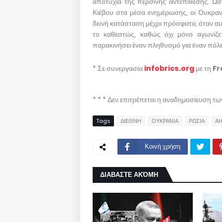
αποτυχία της περσινής αντεπίθεσης. Ω
Κιέβου στα μέσα ενημέρωσης, οι Ουκρανο
δεινή κατάσταση μέχρι πρόσφατα, όταν αυ
το καθεστώς, καθώς όχι μόνο αγωνίζε
παρακινήσει έναν πληθυσμό για έναν πόλε
* Σε συνεργασία
infobrics.org
με τη
Fr
* * * Δεν επιτρέπεται η αναδημοσίευση τ
Tags
ΔΙΕΘΝΗ
ΟΥΚΡΑΝΙΑ
ΡΩΣΙΑ
AH
Κοινή χρήση
ΔΙΑΒΑΣΤΕ ΑΚΌΜΗ