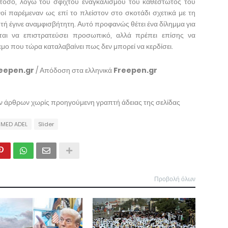
στόσο, λόγω του σφιχτού εναγκαλισμού του καθεστώτος του
ί παρέμεναν ως επί το πλείστον στο σκοτάδι σχετικά με τη
τή έγινε αναμφισβήτητη. Αυτό προφανώς θέτει ένα δίλημμα για
ται να επιστρατεύσει προσωπικό, αλλά πρέπει επίσης να
μο που τώρα καταλαβαίνει πως δεν μπορεί να κερδίσει.
eepen.gr
/ Απόδοση στα ελληνικά
Freepen.gr
ων άρθρων χωρίς προηγούμενη γραπτή άδειας της σελίδας
MED ADEL
Slider
Προβολή όλων