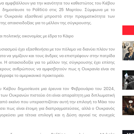
να αμφιβάλλουν για την ικανότητα του καθεστώτος του Κιέβου
, δημοσίευσε το Politico στις 25 Μαρτίου. Σύμφωνα με το
ην Ουκρανία εξασθενεί μπροστά στην πραγματικότητα των
ης απαισιοδοξίας για το μέλλον της σύγκρουσης.
αι πολιτικής οικονομίας με έδρα το Κάιρο
σιασμού έχει εξασθενήσει με τον πόλεμο να διανύει πλέον τον
ατα να γεμίζουν και τους άνδρες να επιστρέφουν στην πατρίδα
. Η απαισιοδοξία για το μέλλον της σύγκρουσης έχει επίσης
σότερους ανθρώπους να αμφισβητούν πως η Ουκρανία είναι σε
 έγραψε το αμερικανικό πρακτορείο.
ου Κιέβου δημοσίευσε μια έρευνα τον Φεβρουάριο του 2024,
ων Ουκρανών πιστεύει ότι είναι απαραίτητη μια διπλωματική
πό εκείνο που υπερασπιζόταν αυτή την επιλογή το Μάιο του
ει πως είναι έτοιμη για διαπραγματεύσεις, αλλά ο Ουκρανός
ορεύσει μια τέτοια επιλογή και η Δύση αγνοεί τις συνεχείς