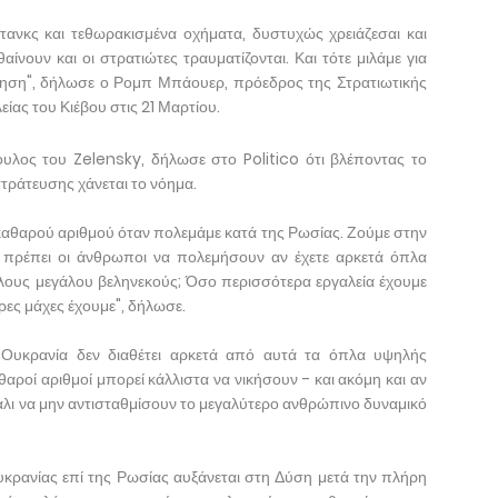
, τανκς και τεθωρακισμένα οχήματα, δυστυχώς χρειάζεσαι και
θαίνουν και οι στρατιώτες τραυματίζονται. Και τότε μιλάμε για
όγηση", δήλωσε ο Ρομπ Μπάουερ, πρόεδρος της Στρατιωτικής
ας του Κιέβου στις 21 Μαρτίου.
λος του Zelensky, δήλωσε στο Politico ότι βλέποντας το
τράτευσης χάνεται το νόημα.
 καθαρού αριθμού όταν πολεμάμε κατά της Ρωσίας. Ζούμε στην
α πρέπει οι άνθρωποι να πολεμήσουν αν έχετε αρκετά όπλα
λους μεγάλου βεληνεκούς; Όσο περισσότερα εργαλεία έχουμε
ρες μάχες έχουμε", δήλωσε.
 Ουκρανία δεν διαθέτει αρκετά από αυτά τα όπλα υψηλής
αθαροί αριθμοί μπορεί κάλλιστα να νικήσουν - και ακόμη και αν
άλι να μην αντισταθμίσουν το μεγαλύτερο ανθρώπινο δυναμικό
Ουκρανίας επί της Ρωσίας αυξάνεται στη Δύση μετά την πλήρη