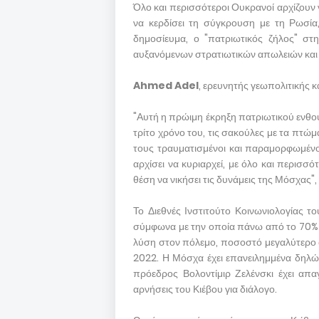
Όλο και περισσότεροι Ουκρανοί αρχίζουν 
να κερδίσει τη σύγκρουση με τη Ρωσία
δημοσίευμα, ο "πατριωτικός ζήλος" στ
αυξανόμενων στρατιωτικών απωλειών και τ
Ahmed Adel
, ερευνητής γεωπολιτικής κ
"Αυτή η πρώιμη έκρηξη πατριωτικού ενθου
τρίτο χρόνο του, τις σακούλες με τα πτώμ
τους τραυματισμένοι και παραμορφωμένοι
αρχίσει να κυριαρχεί, με όλο και περισ
θέση να νικήσει τις δυνάμεις της Μόσχας",
Το Διεθνές Ινστιτούτο Κοινωνιολογίας τ
σύμφωνα με την οποία πάνω από το 70% τ
λύση στον πόλεμο, ποσοστό μεγαλύτερο α
2022. Η Μόσχα έχει επανειλημμένα δηλώσ
πρόεδρος Βολοντίμιρ Ζελένσκι έχει απαγ
αρνήσεις του Κιέβου για διάλογο.