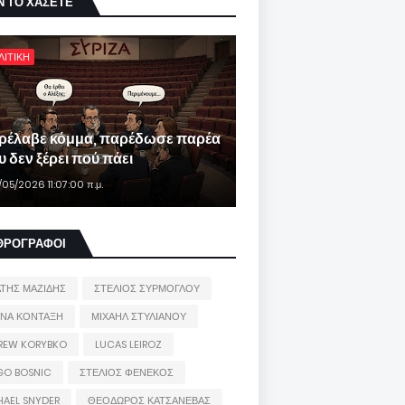
Ν ΤΟ ΧΑΣΕΤΕ
ΛΙΤΙΚΗ
ρέλαβε κόμμα, παρέδωσε παρέα
 δεν ξέρει πού πάει
/05/2026 11:07:00 π.μ.
ΘΡΟΓΡΑΦΟΙ
ΑΤΗΣ ΜΑΖΙΔΗΣ
ΣΤΕΛΙΟΣ ΣΥΡΜΟΓΛΟΥ
ΙΝΑ ΚΟΝΤΑΞΗ
ΜΙΧΑΗΛ ΣΤΥΛΙΑΝΟΥ
REW KORYBKO
LUCAS LEIROZ
GO BOSNIC
ΣΤΕΛΙΟΣ ΦΕΝΕΚΟΣ
HAEL SNYDER
ΘΕΟΔΩΡΟΣ ΚΑΤΣΑΝΕΒΑΣ