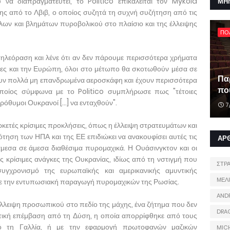
α διαπραγματευτεί, το Politico επικαλείται τον Mykola
ΜΗ
ης από το Λβιβ, ο οποίος συζητά τη συχνή συζήτηση από τις
λων και βλημάτων πυροβολικού στο πλαίσιο και της έλλειψης
ΠΟ
τηλεόραση και λένε ότι αν δεν πάρουμε περισσότερα χρήματα
ίες και την Ευρώπη, όλοι στο μέτωπο θα σκοτωθούν μέσα σε
Πα
ουν πολλά μη επανδρωμένα αεροσκάφη και έχουν περισσότερα
που
ποίος σύμφωνα με το Politico συμπλήρωσε πως "τέτοιες
όθυμοι Ουκρανοί [...] να ενταχθούν".
7
ρκετές κρίσιμες προκλήσεις, όπως η έλλειψη στρατευμάτων και
τηση των ΗΠΑ και της ΕΕ επιδιώκει να ανακουφίσει αυτές τις
ΑΡ
 άμεσα σε άμεσα διαθέσιμα πυρομαχικά. Η Ουάσινγκτον και οι
ς κρίσιμες ανάγκες της Ουκρανίας, ιδίως από τη νστιγμή που
ΣΤΡ
υγχρονισμό της ευρωπαϊκής και αμερικανικής αμυντικής
ΜΕΛ
με την εντυπωσιακή παραγωγή πυρομαχικών της Ρωσίας.
AND
 έλλειψη προσωπικού στο πεδίο της μάχης, ένα ζήτημα που δεν
DRA
ωτική επέμβαση από τη Δύση, η οποία απορρίφθηκε από τους
ό τη Γαλλία, ή με την εφαρμογή πρωτοφανών μαζικών
MIC