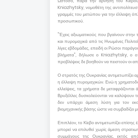
Ωστόσο, παρά την άρνηση του Κιέβου ν
Kniazhytsky, νομοθέτη της αντιπολίτευσ
γραμμές του μετώπου για την έλλειψη όπ
προσωπικού.
"Έχεις αξιωματικούς που βγαίνουν στην 
και πυρομαχικά από τις Ηνωμένες Πολιτε
λίγες εβδομάδες, επειδή οι Ρώσοι παράγ
βλήματα", δήλωσε ο Kniazhytsky, ο ο
προβλέψεις δε βοηθούν να πειστούν οι απρ
Ο στρατός της Ουκρανίας αντιμετωπίζει α
η έλλειψη πυρομαχικών. Ενώ η χρηματοδό
ελλείψεις, τα χρήματα δε μεταφράζονται
Βρυξέλλες δυσκολεύονται να καλύψουν τι
δεν υπάρχει άμεση λύση για τον εκσ
βιομηχανικής βάσης ώστε να συμβαδίζει 
Επιπλέον, το Κίεβο αντιμετωπίζει επίσης
μπορεί να επιλυθεί χωρίς άμεση στρατι
συμμάχους της Ουκρανίας, εκτός απ