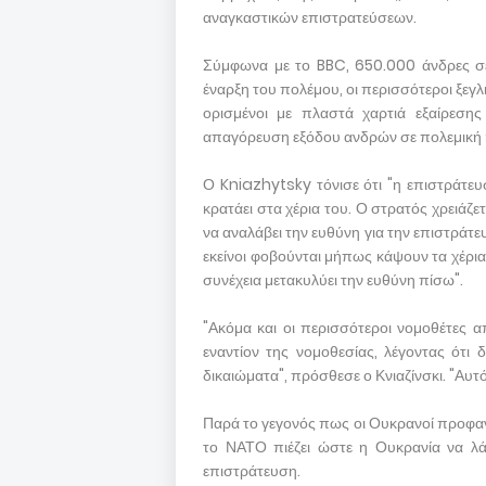
αναγκαστικών επιστρατεύσεων.
Σύμφωνα με το BBC, 650.000 άνδρες σε 
έναρξη του πολέμου, οι περισσότεροι ξεγλ
ορισμένοι με πλαστά χαρτιά εξαίρεσ
απαγόρευση εξόδου ανδρών σε πολεμική η
Ο Kniazhytsky τόνισε ότι "η επιστράτευση
κρατάει στα χέρια του. Ο στρατός χρειάζ
να αναλάβει την ευθύνη για την επιστράτευ
εκείνοι φοβούνται μήπως κάψουν τα χέρια 
συνέχεια μετακυλύει την ευθύνη πίσω".
"Ακόμα και οι περισσότεροι νομοθέτες α
εναντίον της νομοθεσίας, λέγοντας ότι 
δικαιώματα", πρόσθεσε ο Κνιαζίνσκι. "Αυτό
Παρά το γεγονός πως οι Ουκρανοί προφαν
το ΝΑΤΟ πιέζει ώστε η Ουκρανία να λά
επιστράτευση.