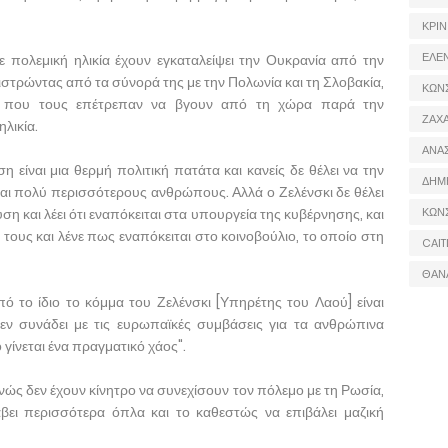
ΚΡΙΝ
ΕΛΕ
πολεμική ηλικία έχουν εγκαταλείψει την Ουκρανία από την
ιστρώντας από τα σύνορά της με την Πολωνία και τη Σλοβακία,
ΚΩΝ
ης που τους επέτρεπαν να βγουν από τη χώρα παρά την
ΖΑΧΑ
λικία.
ΑΝΑ
 είναι μια θερμή πολιτική πατάτα και κανείς δε θέλει να την
ΔΗΜ
εται πολύ περισσότερους ανθρώπους. Αλλά ο Ζελένσκι δε θέλει
ση και λέει ότι εναπόκειται στα υπουργεία της κυβέρνησης, και
ΚΩΝ
τους και λένε πως εναπόκειται στο κοινοβούλιο, το οποίο στη
CAIT
ΘΑΝ
πό το ίδιο το κόμμα του Ζελένσκι [Υπηρέτης του Λαού] είναι
δεν συνάδει με τις ευρωπαϊκές συμβάσεις για τα ανθρώπινα
 γίνεται ένα πραγματικό χάος".
ώς δεν έχουν κίνητρο να συνεχίσουν τον πόλεμο με τη Ρωσία,
βει περισσότερα όπλα και το καθεστώς να επιβάλει μαζική