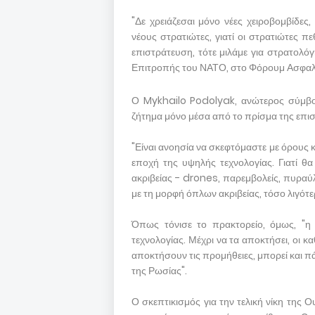
"Δε χρειάζεσαι μόνο νέες χειροβομβίδες
νέους στρατιώτες, γιατί οι στρατιώτες πε
επιστράτευση, τότε μιλάμε για στρατολ
Επιτροπής του ΝΑΤΟ, στο Φόρουμ Ασφαλεί
Ο Mykhailo Podolyak, ανώτερος σύμβου
ζήτημα μόνο μέσα από το πρίσμα της επισ
"Είναι ανοησία να σκεφτόμαστε με όρους
εποχή της υψηλής τεχνολογίας. Γιατί θ
ακριβείας - drones, παρεμβολείς, πυραύ
με τη μορφή όπλων ακριβείας, τόσο λιγότε
Όπως τόνισε το πρακτορείο, όμως, "η
τεχνολογίας. Μέχρι να τα αποκτήσει, οι κ
αποκτήσουν τις προμήθειες, μπορεί και π
της Ρωσίας".
Ο σκεπτικισμός για την τελική νίκη της 