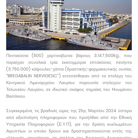
Πεντακόσια (500) χαρτοκιβώτια βάρους 3.147,500kg., που
περιείχαν συνολικά τρία εκατομμύρια επτακόσιες πενήντα
(3.750.000) κάψουλες-χάπια (δραστικής-φαρμακευτικής ουσίας
“BREGABALIN NERVIGESIC”) εντοπίσθηκαν από τα στελέχη του
Κεντρικού Λιμεναρχείου Λαυρίου παρουσία στελεχών του
Τελωνείου Λαυρίου, σε ιδιωτικό σκάφος σημαίας του Ηνωμένου
Βασίλειου.
Συγκεκριμένα, τις βραδινές ώρες της 21ης Μαρτίου 2024 ύστερα
από αξιοποίηση πληροφοριών που προήλθαν από την Εθνική
Υπηρεσία Πληροφοριών (Ε.Υ.Π), για την δράση κυκλωμάτων
Αιγυπτίων οι οποίοι δρουν και δραστηριοποιούνται εντός της
ελληνικής επικράτειας, τα στελέχη του Κεντρικού Λιμεναρχείου