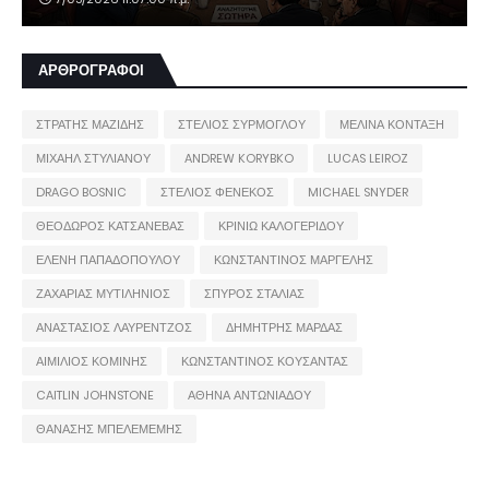
ΑΡΘΡΟΓΡΑΦΟΙ
ΣΤΡΑΤΗΣ ΜΑΖΙΔΗΣ
ΣΤΕΛΙΟΣ ΣΥΡΜΟΓΛΟΥ
ΜΕΛΙΝΑ ΚΟΝΤΑΞΗ
ΜΙΧΑΗΛ ΣΤΥΛΙΑΝΟΥ
ANDREW KORYBKO
LUCAS LEIROZ
DRAGO BOSNIC
ΣΤΕΛΙΟΣ ΦΕΝΕΚΟΣ
MICHAEL SNYDER
ΘΕΟΔΩΡΟΣ ΚΑΤΣΑΝΕΒΑΣ
ΚΡΙΝΙΩ ΚΑΛΟΓΕΡΙΔΟΥ
ΕΛΕΝΗ ΠΑΠΑΔΟΠΟΥΛΟΥ
ΚΩΝΣΤΑΝΤΙΝΟΣ ΜΑΡΓΕΛΗΣ
ΖΑΧΑΡΙΑΣ ΜΥΤΙΛΗΝΙΟΣ
ΣΠΥΡΟΣ ΣΤΑΛΙΑΣ
ΑΝΑΣΤΑΣΙΟΣ ΛΑΥΡΕΝΤΖΟΣ
ΔΗΜΗΤΡΗΣ ΜΑΡΔΑΣ
ΑΙΜΙΛΙΟΣ ΚΟΜΙΝΗΣ
ΚΩΝΣΤΑΝΤΙΝΟΣ ΚΟΥΣΑΝΤΑΣ
CAITLIN JOHNSTONE
ΑΘΗΝΑ ΑΝΤΩΝΙΑΔΟΥ
ΘΑΝΑΣΗΣ ΜΠΕΛΕΜΕΜΗΣ