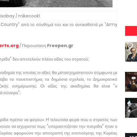
ixabay / mikecook1
 Country" από το σύνθημά του και το αντικαθιστά με "Army
erts.org
/ Παρουσίαση
Freepen.gr
πατρίδα" δεν αποτελούν πλέον αξίες του στρατού;
αδημία της οποίας οι αξίες θα μετασχηματιστούν σύμφωνα με
άβει τα πανεπιστήμια, τα δημόσια σχολεία, το Δημοκρατικό
ζικής ενημέρωσης; Οι αξίες της ακαδημίας θα είναι "ο
τά σύνορα";
τρίδα πρέπει να φύγουν. Η τελευταία φορά που ο στρατός των
ύσε να ισχυριστεί πως "υπερασπιζόταν την πατρίδα" ήταν ο
 Κορέας αφορούσε την αποτροπή της ενοποίησης της Κορέας