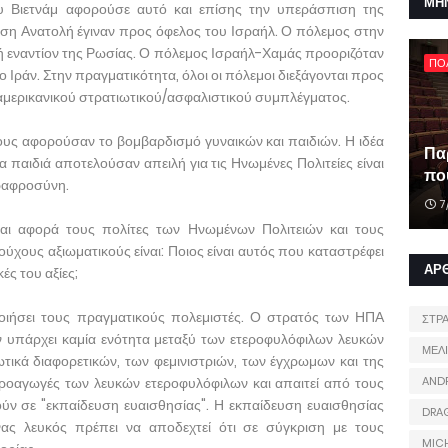
ΜΗ
υ Βιετνάμ αφορούσε αυτό και επίσης την υπεράσπιση της
Μέση Ανατολή έγιναν προς όφελος του Ισραήλ. Ο πόλεμος στην
 εναντίον της Ρωσίας. Ο πόλεμος Ισραήλ-Χαμάς προοριζόταν
ΠΟ
ο Ιράν. Στην πραγματικότητα, όλοι οι πόλεμοι διεξάγονται προς
 αμερικανικού στρατιωτικού/ασφαλιστικού συμπλέγματος.
υς αφορούσαν το βομβαρδισμό γυναικών και παιδιών. Η ιδέα
Πα
τα παιδιά αποτελούσαν απειλή για τις Ηνωμένες Πολιτείες είναι
που
ραφροσύνη.
7
αι αφορά τους πολίτες των Ηνωμένων Πολιτειών και τους
ύχους αξιωματικούς είναι: Ποιος είναι αυτός που καταστρέφει
ΑΡ
ές του αξίες;
ποιήσει τους πραγματικούς πολεμιστές. Ο στρατός των ΗΠΑ
ΣΤΡ
ν υπάρχει καμία ενότητα μεταξύ των ετεροφυλόφιλων λευκών
ΜΕΛ
ικά διαφορετικών, των φεμινιστριών, των έγχρωμων και της
προαγωγές των λευκών ετεροφυλόφιλων και απαιτεί από τους
AND
ύν σε "εκπαίδευση ευαισθησίας". Η εκπαίδευση ευαισθησίας
DRA
ας λευκός πρέπει να αποδεχτεί ότι σε σύγκριση με τους
MIC