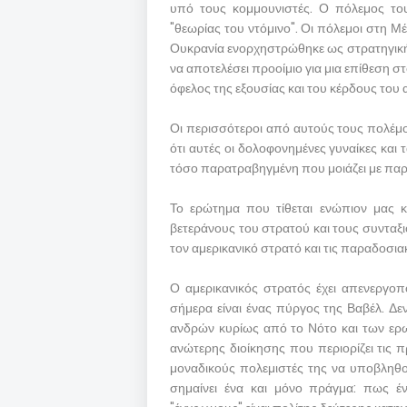
υπό τους κομμουνιστές. Ο πόλεμος το
"θεωρίας του ντόμινο". Οι πόλεμοι στη 
Ουκρανία ενορχηστρώθηκε ως στρατηγική
να αποτελέσει προοίμιο για μια επίθεση στ
όφελος της εξουσίας και του κέρδους του
Οι περισσότεροι από αυτούς τους πολέμο
ότι αυτές οι δολοφονημένες γυναίκες και 
τόσο παρατραβηγμένη που μοιάζει με πα
Το ερώτημα που τίθεται ενώπιον μας κ
βετεράνους του στρατού και τους συνταξιο
τον αμερικανικό στρατό και τις παραδοσιακ
Ο αμερικανικός στρατός έχει απενεργο
σήμερα είναι ένας πύργος της Βαβέλ. Δε
ανδρών κυρίως από το Νότο και των ερωτ
ανώτερης διοίκησης που περιορίζει τις 
μοναδικούς πολεμιστές της να υποβληθο
σημαίνει ένα και μόνο πράγμα: πως έν