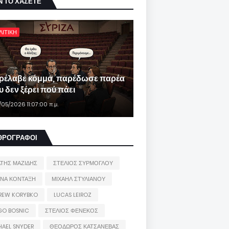
Ν ΤΟ ΧΑΣΕΤΕ
ΛΙΤΙΚΗ
ρέλαβε κόμμα, παρέδωσε παρέα
 δεν ξέρει πού πάει
/05/2026 11:07:00 π.μ.
ΘΡΟΓΡΑΦΟΙ
ΑΤΗΣ ΜΑΖΙΔΗΣ
ΣΤΕΛΙΟΣ ΣΥΡΜΟΓΛΟΥ
ΙΝΑ ΚΟΝΤΑΞΗ
ΜΙΧΑΗΛ ΣΤΥΛΙΑΝΟΥ
REW KORYBKO
LUCAS LEIROZ
GO BOSNIC
ΣΤΕΛΙΟΣ ΦΕΝΕΚΟΣ
HAEL SNYDER
ΘΕΟΔΩΡΟΣ ΚΑΤΣΑΝΕΒΑΣ