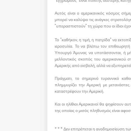
"έγχρωμους" είναι πολίτης δεύτερης κατηγ
Αυτός είναι ο αμερικανικός κόσμος σήμε
μπορεί να καλύψει τις ανάγκες στρατολόγ
"υπερασπιστούν" τη χώρα που οι ίδιοι έχο
Το "καθήκον, η τιμή, η πατρίδα" να εκτοπίζ
ιεροσυλία. Το να βλέπω τον επιθεωρητή
Υπουργό Άμυνας να υποτάσσονται, ή μήπ
μελλοντικός σκοπός του αμερικανικού στ
Αμερικής από εισβολή, αλλά να εξυπηρετεί
Πράγματι, το σημερινό τυραννικό καθε
πλημμυρίζει την Αμερική με μετανάστες.
καταστρέφουν την Αμερική.
Και οι ηλίθιοι Αμερικανοί θα ψηφίσουν α
της οποίας ο μισός πληθυσμός είναι αφοσ
* * * Δεν επιτρέπεται η αναδημοσίευση τ