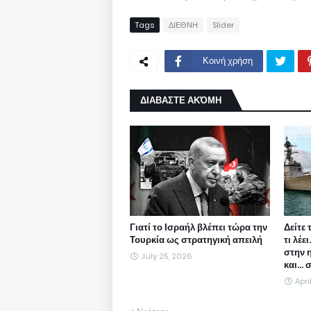
Tags
ΔΙΕΘΝΗ
Slider
Κοινή χρήση
ΔΙΑΒΑΣΤΕ ΑΚΌΜΗ
Γιατί το Ισραήλ βλέπει τώρα την
Δείτε 
Τουρκία ως στρατηγική απειλή
τι λέε
στην 
July 25, 2026
και...
Apri