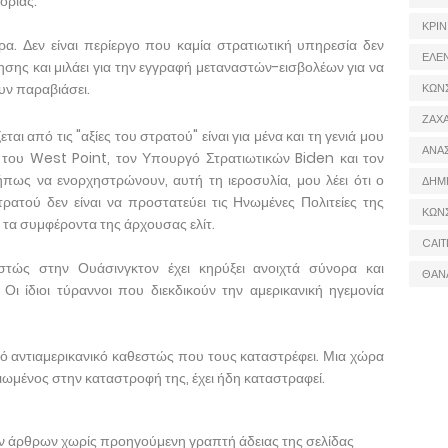
ορίας.
ΚΡΙΝ
ρα. Δεν είναι περίεργο που καμία στρατιωτική υπηρεσία δεν
ΕΛΕ
ησης και μιλάει για την εγγραφή μεταναστών-εισβολέων για να
υν παραβιάσει.
ΚΩΝ
ΖΑΧΑ
εται από τις "αξίες του στρατού" είναι για μένα και τη γενιά μου
ΑΝΑ
 του West Point, τον Υπουργό Στρατιωτικών Biden και τον
ως να ενορχηστρώνουν, αυτή τη ιεροσυλία, μου λέει ότι ο
ΔΗΜ
ρατού δεν είναι να προστατεύει τις Ηνωμένες Πολιτείες της
ΚΩΝ
 τα συμφέροντα της άρχουσας ελίτ.
CAIT
στώς στην Ουάσινγκτον έχει κηρύξει ανοιχτά σύνορα και
ΘΑΝ
 Οι ίδιοι τύραννοι που διεκδικούν την αμερικανική ηγεμονία
υτό αντιαμερικανικό καθεστώς που τους καταστρέφει. Μια χώρα
ιωμένος στην καταστροφή της, έχει ήδη καταστραφεί.
ων άρθρων χωρίς προηγούμενη γραπτή άδειας της σελίδας