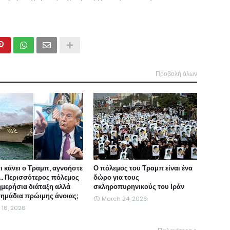
Προβολή όλων
τι κάνει ο Τραμπ, αγνοήστε
Ο πόλεμος του Τραμπ είναι ένα
ι... Περισσότερος πόλεμος
δώρο για τους
ημερήσια διάταξη αλλά
σκληροπυρηνικούς του Ιράν
 σημάδια πρώιμης άνοιας;
March 24, 2026
l 16, 2026