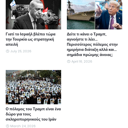
Γιατί το Ισραήλ βλέπει τώρα
Δείτε τι κάνει ο Τραμπ,
την Τουρκία ως στρατηγική
αγνοήστε τι λέει...
απειλή
Περισσότερος πόλεμος στην
ημερήσια διάταξη αλλά και...
July 25, 2026
σημάδια πρώιμης άνοιας;
April 16, 2026
Ο πόλεμος του Τραμπ είναι ένα
δώρο για τους
σκληροπυρηνικούς του Ιράν
March 24, 2026