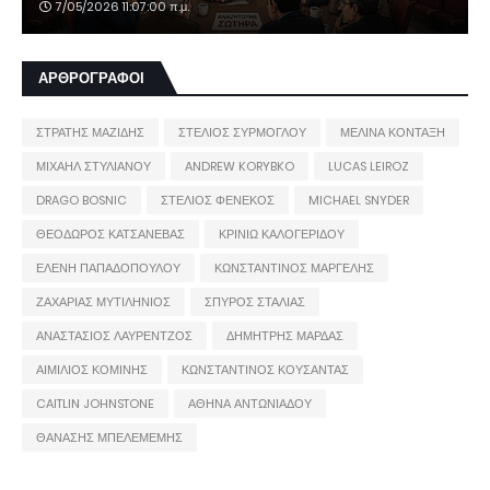
7/05/2026 11:07:00 π.μ.
ΑΡΘΡΟΓΡΑΦΟΙ
ΣΤΡΑΤΗΣ ΜΑΖΙΔΗΣ
ΣΤΕΛΙΟΣ ΣΥΡΜΟΓΛΟΥ
ΜΕΛΙΝΑ ΚΟΝΤΑΞΗ
ΜΙΧΑΗΛ ΣΤΥΛΙΑΝΟΥ
ANDREW KORYBKO
LUCAS LEIROZ
DRAGO BOSNIC
ΣΤΕΛΙΟΣ ΦΕΝΕΚΟΣ
MICHAEL SNYDER
ΘΕΟΔΩΡΟΣ ΚΑΤΣΑΝΕΒΑΣ
ΚΡΙΝΙΩ ΚΑΛΟΓΕΡΙΔΟΥ
ΕΛΕΝΗ ΠΑΠΑΔΟΠΟΥΛΟΥ
ΚΩΝΣΤΑΝΤΙΝΟΣ ΜΑΡΓΕΛΗΣ
ΖΑΧΑΡΙΑΣ ΜΥΤΙΛΗΝΙΟΣ
ΣΠΥΡΟΣ ΣΤΑΛΙΑΣ
ΑΝΑΣΤΑΣΙΟΣ ΛΑΥΡΕΝΤΖΟΣ
ΔΗΜΗΤΡΗΣ ΜΑΡΔΑΣ
ΑΙΜΙΛΙΟΣ ΚΟΜΙΝΗΣ
ΚΩΝΣΤΑΝΤΙΝΟΣ ΚΟΥΣΑΝΤΑΣ
CAITLIN JOHNSTONE
ΑΘΗΝΑ ΑΝΤΩΝΙΑΔΟΥ
ΘΑΝΑΣΗΣ ΜΠΕΛΕΜΕΜΗΣ