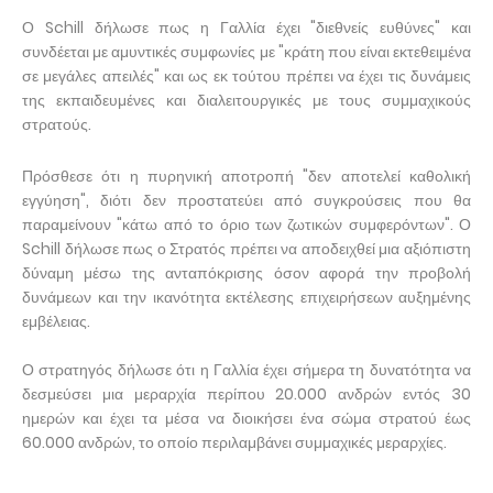
Ο Schill δήλωσε πως η Γαλλία έχει "διεθνείς ευθύνες" και
συνδέεται με αμυντικές συμφωνίες με "κράτη που είναι εκτεθειμένα
σε μεγάλες απειλές" και ως εκ τούτου πρέπει να έχει τις δυνάμεις
της εκπαιδευμένες και διαλειτουργικές με τους συμμαχικούς
στρατούς.
Πρόσθεσε ότι η πυρηνική αποτροπή "δεν αποτελεί καθολική
εγγύηση", διότι δεν προστατεύει από συγκρούσεις που θα
παραμείνουν "κάτω από το όριο των ζωτικών συμφερόντων". Ο
Schill δήλωσε πως ο Στρατός πρέπει να αποδειχθεί μια αξιόπιστη
δύναμη μέσω της ανταπόκρισης όσον αφορά την προβολή
δυνάμεων και την ικανότητα εκτέλεσης επιχειρήσεων αυξημένης
εμβέλειας.
Ο στρατηγός δήλωσε ότι η Γαλλία έχει σήμερα τη δυνατότητα να
δεσμεύσει μια μεραρχία περίπου 20.000 ανδρών εντός 30
ημερών και έχει τα μέσα να διοικήσει ένα σώμα στρατού έως
60.000 ανδρών, το οποίο περιλαμβάνει συμμαχικές μεραρχίες.