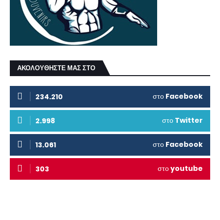
ΑΚΟΛΟΥΘΗΣΤΕ ΜΑΣ ΣΤΟ
στο
Facebook
234.210
στο
Twitter
2.998
στο
Facebook
13.061
στο
youtube
303