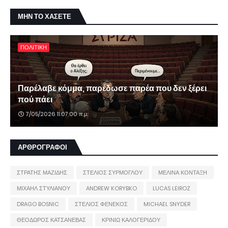
ΜΗΝ ΤΟ ΧΑΣΕΤΕ
ΠΟΛΙΤΙΚΗ
Παρέλαβε κόμμα, παρέδωσε παρέα που δεν ξέρει
πού πάει
7/05/2026 11:07:00 π.μ.
ΑΡΘΡΟΓΡΑΦΟΙ
ΣΤΡΑΤΗΣ ΜΑΖΙΔΗΣ
ΣΤΕΛΙΟΣ ΣΥΡΜΟΓΛΟΥ
ΜΕΛΙΝΑ ΚΟΝΤΑΞΗ
ΜΙΧΑΗΛ ΣΤΥΛΙΑΝΟΥ
ANDREW KORYBKO
LUCAS LEIROZ
DRAGO BOSNIC
ΣΤΕΛΙΟΣ ΦΕΝΕΚΟΣ
MICHAEL SNYDER
ΘΕΟΔΩΡΟΣ ΚΑΤΣΑΝΕΒΑΣ
ΚΡΙΝΙΩ ΚΑΛΟΓΕΡΙΔΟΥ