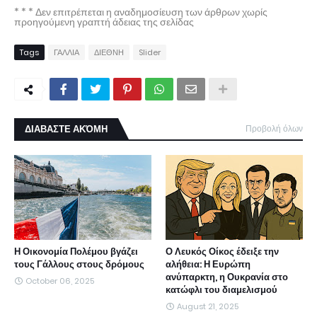
* * * Δεν επιτρέπεται η αναδημοσίευση των άρθρων χωρίς
προηγούμενη γραπτή άδειας της σελίδας
Tags
ΓΑΛΛΙΑ
ΔΙΕΘΝΗ
Slider
ΔΙΑΒΑΣΤΕ ΑΚΌΜΗ
Προβολή όλων
Η Οικονομία Πολέμου βγάζει
Ο Λευκός Οίκος έδειξε την
τους Γάλλους στους δρόμους
αλήθεια: Η Ευρώπη
ανύπαρκτη, η Ουκρανία στο
October 06, 2025
κατώφλι του διαμελισμού
August 21, 2025