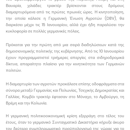
Βαυαρία, χιλιάδες τρακτέρ βρίσκονται στους δρόμους
διαμαρτυρόμενα από τις πρώτες πρωινές ώρες. Η κινητοποίηση,
την οποία κάλεσε η Γερμανική Ένωση Αγροτών (DBV), θα
διαρκέσει μέχρι τις 15 Ιανουαρίου, αλλά έχει ήδη παραλύσει την
κυκλοφορία σε πολλές γερμανικές πόλεις.
Πρόκειται για την πρώτη από μια σειρά διαδηλώσεων κατά της
δημοσιονομικής πολιτικής της κυβέρνησης. Από τις 10 Ιανουαρίου
έχουν προγραμματιστεί τριήμερες απεργίες στα σιδηροδρομικά
δίκτυα, απαραίτητο πλαίσιο για την κινητικότητα των Γερμανών
πολιτών.
Η διαμαρτυρία των αγροτών προκάλεσε επίσης οδοφράγματα στα
σύνορα μεταξύ Γερμανίας και Πολωνίας, Τσεχικής Δημοκρατίας και
Γαλλίας. Κομβόι τρακτέρ έφτασαν στο Μόναχο, το Αμβούργο, τη
Βρέμη και την Κολωνία.
Η γερμανική πολιτικοοικονομική κρίση εξερράγη στο τέλος του
έτους, όταν το γερμανικό Συνταγματικό Δικαστήριο κήρυξε άκυρο
τον δεύτερο συμπληρωματικό προϋπολογισμό της χώρας για το