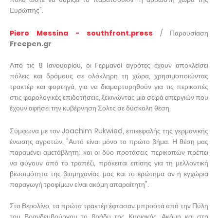
Ευρώπης".
Piero Messina - southfront.press
/ Παρουσίαση
Freepen.gr
Από τις 8 Ιανουαρίου, οι Γερμανοί αγρότες έχουν αποκλείσει
πόλεις και δρόμους σε ολόκληρη τη χώρα, χρησιμοποιώντας
τρακτέρ και φορτηγά, για να διαμαρτυρηθούν για τις περικοπές
στις φορολογικές επιδοτήσεις, ξεκινώντας μια σειρά απεργιών που
έχουν αφήσει την κυβέρνηση Σολτς σε δύσκολη θέση.
Σύμφωνα με τον Joachim Rukwied, επικεφαλής της γερμανικής
ένωσης αγροτών, "Αυτό είναι μόνο το πρώτο βήμα. Η θέση μας
παραμένει αμετάβλητη: και οι δύο προτάσεις περικοπών πρέπει
να φύγουν από το τραπέζι, πρόκειται επίσης για τη μελλοντική
βιωσιμότητα της βιομηχανίας μας και το ερώτημα αν η εγχώρια
παραγωγή τροφίμων είναι ακόμη απαραίτητη".
Στο Βερολίνο, τα πρώτα τρακτέρ έφτασαν μπροστά από την Πύλη
του Βρανδεμβούργου το βράδυ της Κυριακής. Ακόμη και στη