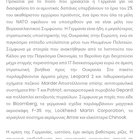
Πρόκειται για το ποσό που χρειάζεται η Γερμανία για να
διασφαλίσει ότι οι αμυντικές δαπάνες υπερβαίνουν το όριο του 2%
του ακαθάριστου εγχώριου προϊόντος, ένα όριο που όλα τα μέλη
του ΝΑΤΟ οφείλουν να υποσχεθούν για να είναι μέλη του
Βορειοατλαντικού Συμφώνου. Η Γερμανία είναι ήδη ο μεγαλύτερος
στρατιωτικός υποστηρικτής της Ουκρανίας στην Ευρώπη, ενώ σε
παγκόσμιο επίπεδο υπολείπεται μόνο των Ηνωμένων Πολιτειών.
Σύμφωνα με στοιχεία που ανακτήθηκαν από το Ινστιτούτο του
Κιέλου για την Παγκόσμια Οικονομία, το Βερολίνο έχει διοχετεύσει
μέχρι στιγμής περισσότερα από 17 δισεκατομμύρια ευρώ σε άμεση
στρατιωτική βοήθεια προς την Ουκρανία. Στο πακέτο
περιλαμβάνονται άρματα μάχης Leopard 2 και τεθωρακισμένα
οχήματα πεζικού Marder.Αποστέλλονται επίσης αντιπυραυλικά
συστήματα Iris-T και Patriot, αντιαεροπορικά πυροβόλα Gepard
και πολλαπλοί εκτοξευτές πυραύλων. Σύμφωνα με πηγές που είδε
το Bloomberg, τα γερμανικά σχέδια περιλαμβάνουν μαχητικά
αεροσκάφη F-35 της Lockheed Martin Corporation, το
ισραηλινό σύστημα αεράμυνας Arrow και ελικόπτερα Chinook.
Η κρίση της Γερμανίας, ωστόσο, έχει ακόμη βαθύτερες ρίζες. Η
σημερινή επιβράδυνση της γερμανικής οικονομίας αφορά τη