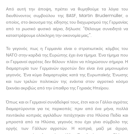
Από αυτή την άποψη, πρέπει να θυμηθούμε τα λόγια του
διευθύνοντος συμβούλου της BASF, Martin Brudermüller, ο
οποίος, στο άκουσμα της είδησης του διαχωρισμού της Γερμανίας
από το ρωσικό φυσικό αέριο, δήλωσε: "Θέλουμε συνειδητά να
καταστρέψουμε ολόκληρη την οικονομία μας;".
Το γεγονός πως η Γερμανία είναι ο στρατιωτικός κόμβος του
ΝΑΤΟ στην καρδιά της Ευρώπης έχει ένα τίμημα. Ένα τίμημα που
οι Γερμανοί αγρότες δεν θέλουν πλέον να πληρώσουν σήμερα. Η
διαμαρτυρία των Γερμανών αγροτών δεν είναι ένα μεμονωμένο
γεγονός. Ένα κύμα διαμαρτυρίας κατά της Ευρωπαϊκής Ένωσης
και των τρελών πολιτικών της ενάντια στον αγροτικό κόσμο
ξεκινάει ακριβώς από την ύπαιθρο της Γηραιάς Ηπείρου.
Όπως και οι Γερμανοί συνάδελφοί τους, έτσι και οι Γάλλοι αγρότες
διαμαρτύρονται για τις περικοπές: πριν από ένα μήνα, πολλά
πεντάκιλα κοπριάς αγελάδων πετάχτηκαν στα Ηλύσια Πεδία και
μπροστά από τα Ηλύσια, γεγονός που έχει γίνει σύμβολο της
οργής των Γάλλων αγροτών. Η κοπριά, μαζί με άχυρο,