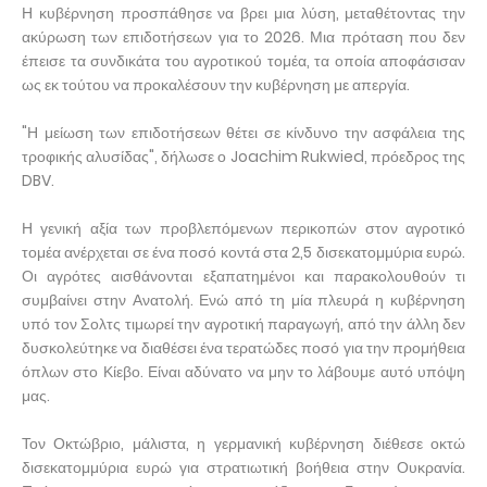
Η κυβέρνηση προσπάθησε να βρει μια λύση, μεταθέτοντας την
ακύρωση των επιδοτήσεων για το 2026. Μια πρόταση που δεν
έπεισε τα συνδικάτα του αγροτικού τομέα, τα οποία αποφάσισαν
ως εκ τούτου να προκαλέσουν την κυβέρνηση με απεργία.
"Η μείωση των επιδοτήσεων θέτει σε κίνδυνο την ασφάλεια της
τροφικής αλυσίδας", δήλωσε ο Joachim Rukwied, πρόεδρος της
DBV.
Η γενική αξία των προβλεπόμενων περικοπών στον αγροτικό
τομέα ανέρχεται σε ένα ποσό κοντά στα 2,5 δισεκατομμύρια ευρώ.
Οι αγρότες αισθάνονται εξαπατημένοι και παρακολουθούν τι
συμβαίνει στην Ανατολή. Ενώ από τη μία πλευρά η κυβέρνηση
υπό τον Σολτς τιμωρεί την αγροτική παραγωγή, από την άλλη δεν
δυσκολεύτηκε να διαθέσει ένα τερατώδες ποσό για την προμήθεια
όπλων στο Κίεβο. Είναι αδύνατο να μην το λάβουμε αυτό υπόψη
μας.
Τον Οκτώβριο, μάλιστα, η γερμανική κυβέρνηση διέθεσε οκτώ
δισεκατομμύρια ευρώ για στρατιωτική βοήθεια στην Ουκρανία.