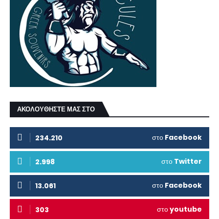
ΑΚΟΛΟΥΘΗΣΤΕ ΜΑΣ ΣΤΟ
στο
Facebook
234.210
στο
Twitter
2.998
στο
Facebook
13.061
στο
youtube
303