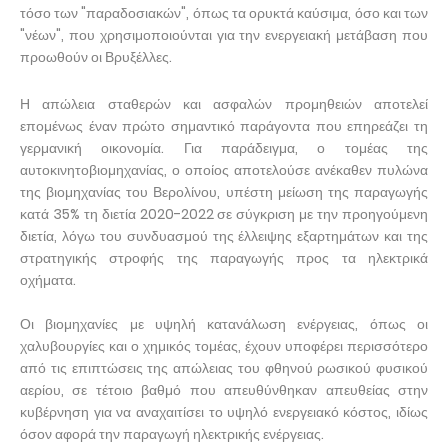
τόσο των "παραδοσιακών", όπως τα ορυκτά καύσιμα, όσο και των
"νέων", που χρησιμοποιούνται για την ενεργειακή μετάβαση που
προωθούν οι Βρυξέλλες.
Η απώλεια σταθερών και ασφαλών προμηθειών αποτελεί
επομένως έναν πρώτο σημαντικό παράγοντα που επηρεάζει τη
γερμανική οικονομία. Για παράδειγμα, ο τομέας της
αυτοκινητοβιομηχανίας, ο οποίος αποτελούσε ανέκαθεν πυλώνα
της βιομηχανίας του Βερολίνου, υπέστη μείωση της παραγωγής
κατά 35% τη διετία 2020-2022 σε σύγκριση με την προηγούμενη
διετία, λόγω του συνδυασμού της έλλειψης εξαρτημάτων και της
στρατηγικής στροφής της παραγωγής προς τα ηλεκτρικά
οχήματα.
Οι βιομηχανίες με υψηλή κατανάλωση ενέργειας, όπως οι
χαλυβουργίες και ο χημικός τομέας, έχουν υποφέρει περισσότερο
από τις επιπτώσεις της απώλειας του φθηνού ρωσικού φυσικού
αερίου, σε τέτοιο βαθμό που απευθύνθηκαν απευθείας στην
κυβέρνηση για να αναχαιτίσει το υψηλό ενεργειακό κόστος, ιδίως
όσον αφορά την παραγωγή ηλεκτρικής ενέργειας.