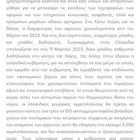
χρησιμοποιημένα ελαστικά και άλλα είδη υλικών και αποβλήτων,
χύθηκε για να μπλοκάρει τις εισόδους των ταχυφαγείων, των
εφοριών και των υπηρεσιών κοινωνικής ασφάλισης, αλλά και
ορισμένων μεγάλων οδικών αρτηριών. Στις Κάτω Χώρες και το
Βέλγιο, οι διαμαρτυρίες των αγροτών χρονολογούνται από τον
Μάρτιο του 2023. Και στις δύο περιπτώσεις, συμμετείχαν χιλιάδες
και χιλιάδες διαδηλωτές. Συγκεκριμένα, στην Ολλανδία
υπολογίζεται ότι στις 11 Μαρτίου 2023, δέκα χιλιάδες άνθρωποι
διαδήλωσαν στο κέντρο της Χάγης, της πόλης όπου εδρεύει η
ολλανδική κυβέρνηση, για να αντιταχθούν σε ένα μέτρο το οποίο,
εάν εγκριθεί από την κυβέρνηση, θα προέβλεπε την επιδείνωση
των οικονομικών βαρών για όλους τους αγρότες και τους
κτηνοτρόφους που χρησιμοποιούν λιπάσματα που περιέχουν
άζωτο και κτηνοτροφικά απόβλητα, τα οποία θεωρούνται από τις
κύριες αιτίες των εκπομπών αερίων του θερμοκηπίου. Βάσει του
νόμου, οι ολλανδικές γεωργικές εκμεταλλεύσεις θα πρέπει να
μειώσουν κατά το ένα τρίτο τα 100 εκατομμύρια κεφάλια βοοειδών,
χοίρων και πουλερικών που εκτρέφονται: σύμφωνα με εκτιμήσεις
του κινήματος των αγροτών, αυτό θα οδηγήσει στο κλείσιμο 11.200
εκμεταλλεύσεων, εάν δεν ανακατασκευαστούν οι δραστηριότητες
αυτές. Τους τελευταίους μήνες η κυβέρνηση είχε επίσης