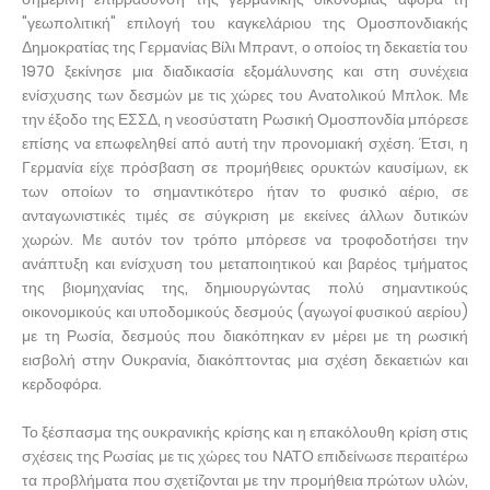
"γεωπολιτική" επιλογή του καγκελάριου της Ομοσπονδιακής
Δημοκρατίας της Γερμανίας Βίλι Μπραντ, ο οποίος τη δεκαετία του
1970 ξεκίνησε μια διαδικασία εξομάλυνσης και στη συνέχεια
ενίσχυσης των δεσμών με τις χώρες του Ανατολικού Μπλοκ. Με
την έξοδο της ΕΣΣΔ, η νεοσύστατη Ρωσική Ομοσπονδία μπόρεσε
επίσης να επωφεληθεί από αυτή την προνομιακή σχέση. Έτσι, η
Γερμανία είχε πρόσβαση σε προμήθειες ορυκτών καυσίμων, εκ
των οποίων το σημαντικότερο ήταν το φυσικό αέριο, σε
ανταγωνιστικές τιμές σε σύγκριση με εκείνες άλλων δυτικών
χωρών. Με αυτόν τον τρόπο μπόρεσε να τροφοδοτήσει την
ανάπτυξη και ενίσχυση του μεταποιητικού και βαρέος τμήματος
της βιομηχανίας της, δημιουργώντας πολύ σημαντικούς
οικονομικούς και υποδομικούς δεσμούς (αγωγοί φυσικού αερίου)
με τη Ρωσία, δεσμούς που διακόπηκαν εν μέρει με τη ρωσική
εισβολή στην Ουκρανία, διακόπτοντας μια σχέση δεκαετιών και
κερδοφόρα.
Το ξέσπασμα της ουκρανικής κρίσης και η επακόλουθη κρίση στις
σχέσεις της Ρωσίας με τις χώρες του ΝΑΤΟ επιδείνωσε περαιτέρω
τα προβλήματα που σχετίζονται με την προμήθεια πρώτων υλών,