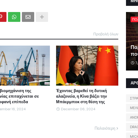
ΜΗ
ΠΟ
Προβολή όλων
Πα
που
7
ΑΡ
βιομηχάνιση της
Έχοντας βαρεθεί τη δυτική
νίας επιταχύνεται σε
αλαζονεία, η Κίνα βάζει την
ΣΤΡ
φανή επίπεδα
Μπάερμποκ στη θέση της
ΜΕΛ
ember 16, 2024
December 06, 2024
AND
DRA
Παλαιότερη
MIC