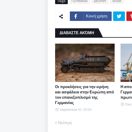
Tags
ΓΕΡΜΑΝΙΑ
ΔΙΕΘΝΗ
Slider
Κοινή χρήση
ΔΙΑΒΑΣΤΕ ΑΚΌΜΗ
Οι προκλήσεις για την ειρήνη
Η απο
και ασφάλεια στην Ευρώπη από
Γερμα
τον επανεξοπλισμό της
πρωτο
Γερμανίας
Dec
September 10, 2025
Νεότερη