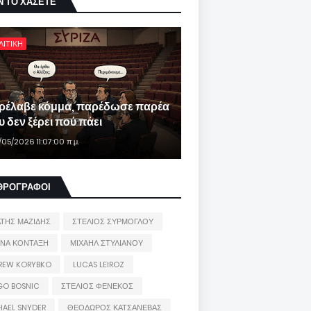
Ν ΤΟ ΧΑΣΕΤΕ
ΛΙΤΙΚΗ
ρέλαβε κόμμα, παρέδωσε παρέα
 δεν ξέρει πού πάει
/05/2026 11:07:00 π.μ.
ΘΡΟΓΡΑΦΟΙ
ΑΤΗΣ ΜΑΖΙΔΗΣ
ΣΤΕΛΙΟΣ ΣΥΡΜΟΓΛΟΥ
ΙΝΑ ΚΟΝΤΑΞΗ
ΜΙΧΑΗΛ ΣΤΥΛΙΑΝΟΥ
REW KORYBKO
LUCAS LEIROZ
GO BOSNIC
ΣΤΕΛΙΟΣ ΦΕΝΕΚΟΣ
HAEL SNYDER
ΘΕΟΔΩΡΟΣ ΚΑΤΣΑΝΕΒΑΣ