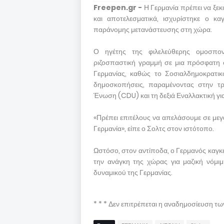
Freepen.gr -
Η Γερμανία πρέπει να ξε
και αποτελεσματικά, ισχυρίστηκε ο κ
παράνομης μετανάστευσης στη χώρα.
Ο ηγέτης της φιλελεύθερης ομοσπο
ριζοσπαστική γραμμή σε μια πρόσφατη 
Γερμανίας, καθώς το Σοσιαλδημοκρατικ
δημοσκοπήσεις, παραμένοντας στην τρ
Ένωση (CDU) και τη δεξιά Εναλλακτική για
«Πρέπει επιτέλους να απελάσουμε σε μεγ
Γερμανία», είπε ο Σολτς στον ιστότοπο.
Ωστόσο, στον αντίποδα, ο Γερμανός καγκ
την ανάγκη της χώρας για μαζική νόμι
δυναμικού της Γερμανίας.
* * * Δεν επιτρέπεται η αναδημοσίευση τ