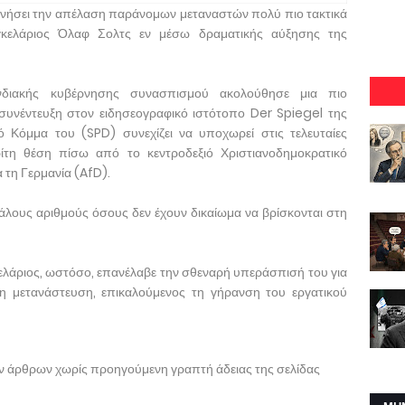
κινήσει την απέλαση παράνομων μεταναστών πολύ πιο τακτικά
αγκελάριος Όλαφ Σολτς εν μέσω δραματικής αύξησης της
νδιακής κυβέρνησης συνασπισμού ακολούθησε μια πιο
συνέντευξη στον ειδησεογραφικό ιστότοπο Der Spiegel της
ό Κόμμα του (SPD) συνεχίζει να υποχωρεί στις τελευταίες
ίτη θέση πίσω από το κεντροδεξιό Χριστιανοδημοκρατικό
 τη Γερμανία (AfD).
άλους αριθμούς όσους δεν έχουν δικαίωμα να βρίσκονται στη
ελάριος, ωστόσο, επανέλαβε την σθεναρή υπεράσπισή του για
μη μετανάστευση, επικαλούμενος τη γήρανση του εργατικού
ων άρθρων χωρίς προηγούμενη γραπτή άδειας της σελίδας