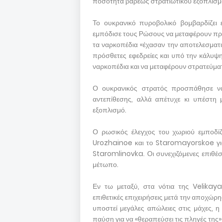
ποσότητα βαρέως στρατιωτικού εξοπλισμο
Το ουκρανικό πυροβολικό βομβαρδίζει 
εμπόδισε τους Ρώσους να μεταφέρουν προ
τα ναρκοπέδια «έχασαν την αποτελεσματι
πρόσθετες εφεδρείες και υπό την κάλυ
ναρκοπέδια και να μεταφέρουν στρατεύμα
Ο ουκρανικός στρατός προσπάθησε ν
αντεπίθεσης, αλλά απέτυχε κι υπέστη 
εξοπλισμό.
Ο ρωσικός έλεγχος του χωριού εμποδίζ
Urozhainoe και το Staromayorskoe για
Staromlinovka. Οι συνεχιζόμενες επιθέσ
μέτωπο.
Εν τω μεταξύ, στα νότια της Velikaya
επιθετικές επιχειρήσεις μετά την αποχώ
υποστεί μεγάλες απώλειες στις μάχες, 
παύση για να «θεραπεύσει τις πληγές της»