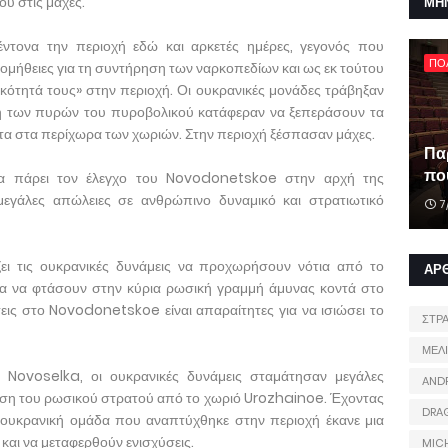
ύ στις μάχες.
ΜΗ
έντονα την περιοχή εδώ και αρκετές ημέρες, γεγονός που
ΠΟ
μήθειες για τη συντήρηση των ναρκοπεδίων και ως εκ τούτου
κότητά τους» στην περιοχή. Οι ουκρανικές μονάδες τράβηξαν
ψη των πυρών του πυροβολικού κατάφεραν να ξεπεράσουν τα
τα στα περίχωρα των χωριών. Στην περιοχή ξέσπασαν μάχες.
Πα
που
α πάρει τον έλεγχο του Novodonetskoe στην αρχή της
μεγάλες απώλειες σε ανθρώπινο δυναμικό και στρατιωτικό
7
ει τις ουκρανικές δυνάμεις να προχωρήσουν νότια από το
ΑΡ
 να φτάσουν στην κύρια ρωσική γραμμή άμυνας κοντά στο
εις στο Novodonetskoe είναι απαραίτητες για να ισιώσει το
ΣΤΡ
ΜΕΛ
 Novoselka, οι ουκρανικές δυνάμεις σταμάτησαν μεγάλες
AND
ρηση του ρωσικού στρατού από το χωριό Urozhainoe. Έχοντας
DRA
η ουκρανική ομάδα που αναπτύχθηκε στην περιοχή έκανε μια
 και να μεταφερθούν ενισχύσεις.
MIC