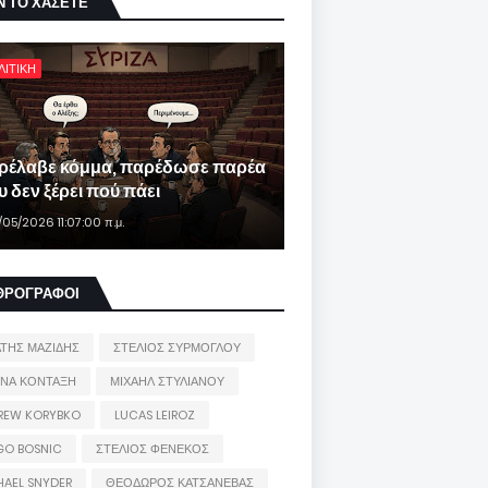
Ν ΤΟ ΧΑΣΕΤΕ
ΛΙΤΙΚΗ
ρέλαβε κόμμα, παρέδωσε παρέα
 δεν ξέρει πού πάει
/05/2026 11:07:00 π.μ.
ΘΡΟΓΡΑΦΟΙ
ΑΤΗΣ ΜΑΖΙΔΗΣ
ΣΤΕΛΙΟΣ ΣΥΡΜΟΓΛΟΥ
ΙΝΑ ΚΟΝΤΑΞΗ
ΜΙΧΑΗΛ ΣΤΥΛΙΑΝΟΥ
REW KORYBKO
LUCAS LEIROZ
GO BOSNIC
ΣΤΕΛΙΟΣ ΦΕΝΕΚΟΣ
HAEL SNYDER
ΘΕΟΔΩΡΟΣ ΚΑΤΣΑΝΕΒΑΣ