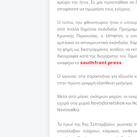
κρύψει την ήττα. Σε μια προσπάθεια να 
αποφάσισε να τιμωρήσει τους ενόχους.
Ο τύπος του φθινοπώρου ήταν ο υπουργ
από πολλά δημόσια σκάνδαλα. Προγραμμα
Κρατικής Περιουσίας, κ. Umerov, ο οπο
εμπλακεί σε αποκρουστικά σκάνδαλα. Χάρη
τη φήμη ως διεστραμμένος ανάξιος να ε
δικογραφία κατά της διαχείρισης του Τα
αναφέρει το
southfront.press
.
Ο αγώνας στα παρασκήνια για εξουσία και
στην πρώτη γραμμή εξασθενεί γρήγορα.
Μετά από μήνες σκληρών μαχών, οι ουκρ
οχυρά στα χωριά Novodonetskoe και No
Novoselka.
Το πρωί της 5ης Σεπτεμβρίου, ρωσικές σ
επανέλαβαν πλήρους κλίμακας επιθετικ