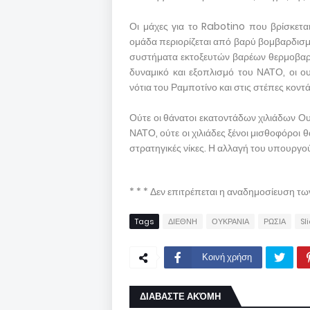
Οι μάχες για το Rabotino που βρίσκετ
ομάδα περιορίζεται από βαρύ βομβαρδισμ
συστήματα εκτοξευτών βαρέων θερμοβαρ
δυναμικό και εξοπλισμό του ΝΑΤΟ, οι ου
νότια του Ραμποτίνο και στις στέπες κοντ
Ούτε οι θάνατοι εκατοντάδων χιλιάδων Ο
ΝΑΤΟ, ούτε οι χιλιάδες ξένοι μισθοφόροι
στρατηγικές νίκες. Η αλλαγή του υπουργού
* * * Δεν επιτρέπεται η αναδημοσίευση τ
Tags
ΔΙΕΘΝΗ
ΟΥΚΡΑΝΙΑ
ΡΩΣΙΑ
Sl
Κοινή χρήση
ΔΙΑΒΑΣΤΕ ΑΚΌΜΗ