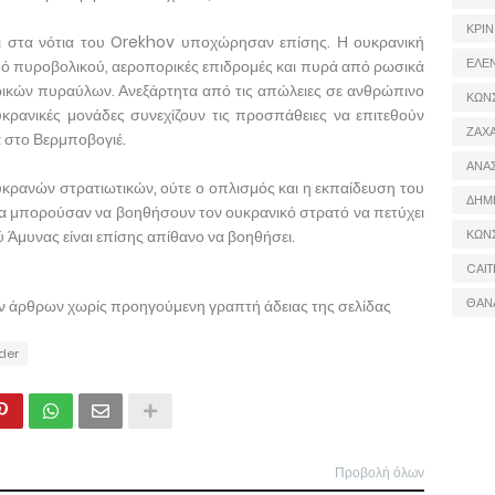
ΚΡΙΝ
αι στα νότια του Orekhov υποχώρησαν επίσης. Η ουκρανική
ΕΛΕ
ό πυροβολικού, αεροπορικές επιδρομές και πυρά από ρωσικά
ικών πυραύλων. Ανεξάρτητα από τις απώλειες σε ανθρώπινο
ΚΩΝ
κρανικές μονάδες συνεχίζουν τις προσπάθειες να επιτεθούν
ΖΑΧΑ
ά στο Βερμποβογιέ.
ΑΝΑ
υκρανών στρατιωτικών, ούτε ο οπλισμός και η εκπαίδευση του
ΔΗΜ
 θα μπορούσαν να βοηθήσουν τον ουκρανικό στρατό να πετύχει
 Άμυνας είναι επίσης απίθανο να βοηθήσει.
ΚΩΝ
CAIT
ΘΑΝ
ων άρθρων χωρίς προηγούμενη γραπτή άδειας της σελίδας
ider
Προβολή όλων