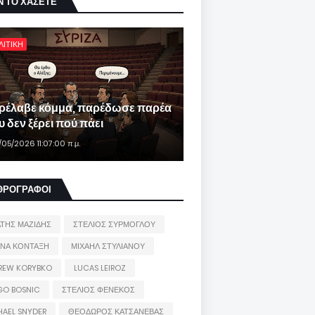
Ν ΤΟ ΧΑΣΕΤΕ
ΛΙΤΙΚΗ
ρέλαβε κόμμα, παρέδωσε παρέα
 δεν ξέρει πού πάει
/05/2026 11:07:00 π.μ.
ΘΡΟΓΡΑΦΟΙ
ΑΤΗΣ ΜΑΖΙΔΗΣ
ΣΤΕΛΙΟΣ ΣΥΡΜΟΓΛΟΥ
ΙΝΑ ΚΟΝΤΑΞΗ
ΜΙΧΑΗΛ ΣΤΥΛΙΑΝΟΥ
REW KORYBKO
LUCAS LEIROZ
GO BOSNIC
ΣΤΕΛΙΟΣ ΦΕΝΕΚΟΣ
HAEL SNYDER
ΘΕΟΔΩΡΟΣ ΚΑΤΣΑΝΕΒΑΣ