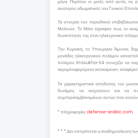
μήνα. Περίπου οι μισές από αυτές τις 
ανώτερος αξιωματικός του Γενικού Επιτελ
Τα στοιχεία του περιοδικού επιβεβαίωσα
Μελετών. Το Μάιο έγραψαν πως εν αναμο
δυνατότητές της στον ηλεκτρονικό πόλεμο
Την Κυριακή, το Υπουργείο Άμυνας δημ
μονάδες ηλεκτρονικού πολέμου καταστέλ
πολέμου Krasukha-S4 συνεχίζει να σαρών
αερομεταφερόμενα αντικείμενα», αναφέρετα
Τα χαρακτηριστικά απόδοσης του ρωσι
δυνάμεις να ανιχνεύουν και να π
συμπεριλαμβανομένων αυτών που κινούντ
* πληροφορίες
defense-arabic.com
* * * Δεν επιτρέπεται η αναδημοσίευση τ