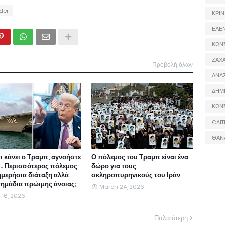
ider
ΚΡΙΝ
ΕΛΕ
ΚΩΝ
ΖΑΧΑ
Προβολή όλων
ΑΝΑ
ΔΗΜ
ΚΩΝ
CAIT
ΘΑΝ
τι κάνει ο Τραμπ, αγνοήστε
Ο πόλεμος του Τραμπ είναι ένα
ι... Περισσότερος πόλεμος
δώρο για τους
ημερήσια διάταξη αλλά
σκληροπυρηνικούς του Ιράν
 σημάδια πρώιμης άνοιας;
March 24, 2026
l 16, 2026
Παλαιότερη