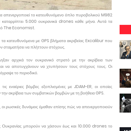
 να απενεργοποιεί το κατευθυνόμενο όπλο πυροβολικού M982
α καταρρίπτει 5.000 ουκρανικά drones κάθε μήνα. Αυτά τα
ικό The Economist.
 τα κατευθυνόμενα με GPS βλήματα ακριβείας Excalibur που
υν σταματήσει να πλήττουν στόχους.
ληξαν αρχικά τον ουκρανικό στρατό με την ακρίβεια των
αι να αποτυγχάνουν να χτυπήσουν τους στόχους τους. Οι
έγραψε το περιοδικό.
τις εναέριες βόμβες εξοπλισμένες με JDAM-ER, οι οποίες
 την ακρίβεια των συμβατικών βομβών με τη βοήθεια GPS.
, οι ρωσικές δυνάμεις έμαθαν επίσης πώς να απενεργοποιούν
ης Ουκρανίας μπορούν να χάσουν έως και 10.000 drones το