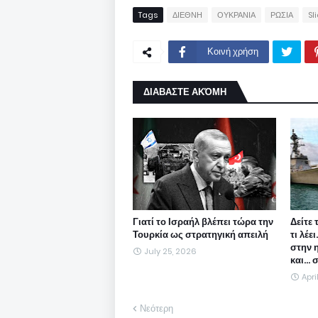
Tags
ΔΙΕΘΝΗ
ΟΥΚΡΑΝΙΑ
ΡΩΣΙΑ
Sl
Κοινή χρήση
ΔΙΑΒΑΣΤΕ ΑΚΌΜΗ
Γιατί το Ισραήλ βλέπει τώρα την
Δείτε 
Τουρκία ως στρατηγική απειλή
τι λέε
στην 
July 25, 2026
και...
Apri
Νεότερη