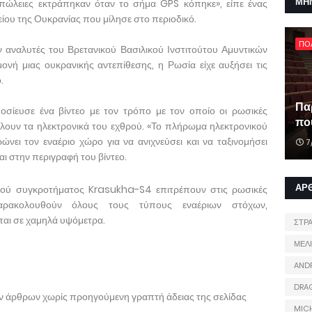
ΜΗ
απώλειες εκτράπηκαν όταν το σήμα GPS κόπηκε», είπε ένας
είου της Ουκρανίας που μίλησε στο περιοδικό.
ΠΟ
ν αναλυτές του Βρετανικού Βασιλικού Ινστιτούτου Αμυντικών
νή μιας ουκρανικής αντεπίθεσης, η Ρωσία είχε αυξήσει τις
.
Πα
οσίευσε ένα βίντεο με τον τρόπο με τον οποίο οι ρωσικές
που
λουν τα ηλεκτρονικά του εχθρού. «Το πλήρωμα ηλεκτρονικού
ει τον εναέριο χώρο για να ανιχνεύσει και να ταξινομήσει
7
ι στην περιγραφή του βίντεο.
ΑΡ
κού συγκροτήματος Krasukha-S4 επιτρέπουν στις ρωσικές
αρακολουθούν όλους τους τύπους εναέριων στόχων,
αι σε χαμηλά υψόμετρα.
ΣΤΡ
ΜΕΛ
AND
DRA
ων άρθρων χωρίς προηγούμενη γραπτή άδειας της σελίδας
MIC