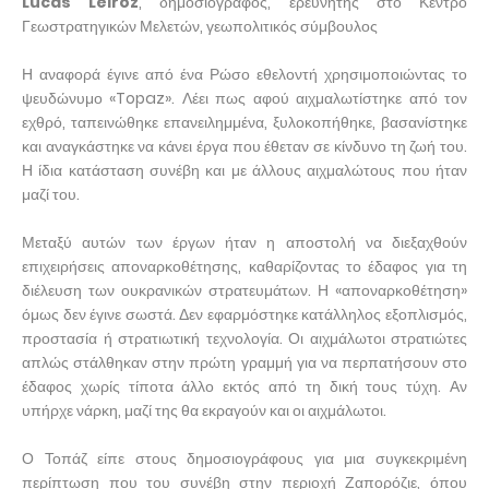
Lucas Leiroz
, δημοσιογράφος, ερευνητής στο Κέντρο
Γεωστρατηγικών Μελετών, γεωπολιτικός σύμβουλος
Η αναφορά έγινε από ένα Ρώσο εθελοντή χρησιμοποιώντας το
ψευδώνυμο «Topaz». Λέει πως αφού αιχμαλωτίστηκε από τον
εχθρό, ταπεινώθηκε επανειλημμένα, ξυλοκοπήθηκε, βασανίστηκε
και αναγκάστηκε να κάνει έργα που έθεταν σε κίνδυνο τη ζωή του.
Η ίδια κατάσταση συνέβη και με άλλους αιχμαλώτους που ήταν
μαζί του.
Μεταξύ αυτών των έργων ήταν η αποστολή να διεξαχθούν
επιχειρήσεις αποναρκοθέτησης, καθαρίζοντας το έδαφος για τη
διέλευση των ουκρανικών στρατευμάτων. Η «αποναρκοθέτηση»
όμως δεν έγινε σωστά. Δεν εφαρμόστηκε κατάλληλος εξοπλισμός,
προστασία ή στρατιωτική τεχνολογία. Οι αιχμάλωτοι στρατιώτες
απλώς στάλθηκαν στην πρώτη γραμμή για να περπατήσουν στο
έδαφος χωρίς τίποτα άλλο εκτός από τη δική τους τύχη. Αν
υπήρχε νάρκη, μαζί της θα εκραγούν και οι αιχμάλωτοι.
Ο Τοπάζ είπε στους δημοσιογράφους για μια συγκεκριμένη
περίπτωση που του συνέβη στην περιοχή Ζαπορόζιε, όπου