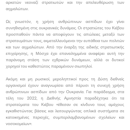
αρκετών νεοναζί στρατιωτών και την απελευθέρωση των
αιχμαλώτων.
Ως γνωστόν, η χρήση ανθρώπινων ασπίδων έχει γίνει
συνηθισμένη στις ουκρανικές δυνάμεις. Οι στρατιώτες του Κιέβου
προσπαθούν πάντα να αποφύγουν τις απώλειες μεταξύ των
στρατευμάτων τους, εκμεταλλευόμενοι την ευπάθεια των πολιτών
και των αιχμαλώτων. Από την έναρξη της ειδικής στρατιωτικής
επιχείρησης, η Μόσχα έχει επανειλημμένα αναφέρει αυτή την
παράνομη στάση των εχθρικών δυνάμεων, αλλά οι δυτικοί
χορηγοί του καθεστώτος παραμένουν σιωπηλοί.
Ακόμη και μη ρωσικοί, μεροληπτικοί προς τη Δύση διεθνείς
οργανισμοί έχουν αναγνωρίσει από πέρυσι τη συνεχή χρήση
ανθρώπινων ασπίδων από την Ουκρανία. Για παράδειγμα, στα
τέλη του 2022, η Διεθνής Αμνηστία παραδέχτηκε ότι τα
στρατεύματα του Κιέβου «έθεσαν σε κίνδυνο τους αμάχους
εγκαθιστώντας βάσεις και λειτουργώντας οπλικά συστήματα σε
κατοικημένες περιοχές, συμπεριλαμβανομένων σχολείων και
νοσοκομείων».