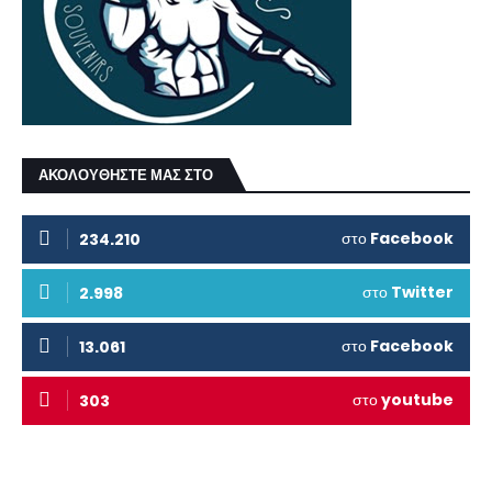
ΑΚΟΛΟΥΘΗΣΤΕ ΜΑΣ ΣΤΟ
στο
Facebook
234.210
στο
Twitter
2.998
στο
Facebook
13.061
στο
youtube
303