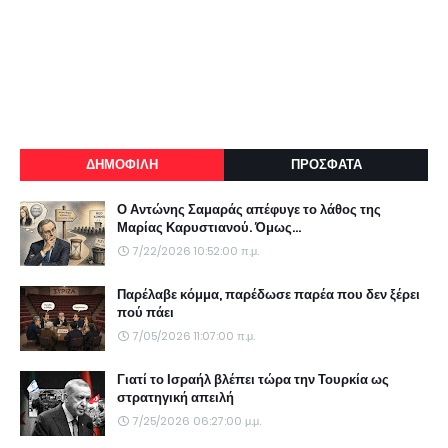
ΔΗΜΟΦΙΛΗ
ΠΡΟΣΦΑΤΑ
Ο Αντώνης Σαμαράς απέφυγε το λάθος της
Μαρίας Καρυστιανού. Όμως...
7/22/2026 10:52:00 π.μ.
Παρέλαβε κόμμα, παρέδωσε παρέα που δεν ξέρει
πού πάει
7/05/2026 11:07:00 π.μ.
Γιατί το Ισραήλ βλέπει τώρα την Τουρκία ως
στρατηγική απειλή
7/25/2026 06:27:00 μ.μ.