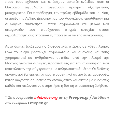
προς τους εχθρούς και υπάρχουν αρκετές ενδείξεις πως οι
Ουκρανοί αιχμάλωτοι τυγχάνουν πράγματι αξιοπρεπούς
μεταχείρισης. Για παράδειγμα, την πρώτη εβδομάδα του Ιουλίου,
οι αρχές της Λαϊκής Δημοκρατίας του Λουγκάνσκ προώθησαν μια
συλλογική συνάντηση μεταξύ αιχμαλώτων και μελών των
οικογενειών τους, παρέχοντας στιγμές ευτυχίας στους
αιχμαλωτισμένους στρατιώτες, παρά τα δεινά της σύγκρουσης.
Αυτό δείχνει ξεκάθαρα τις διαφορετικές στάσεις σε κάθε πλευρά.
Ενώ το Κίεβο βασανίζει αιχμαλώτους και αμάχους και τους
χρησιμοποιεί ως ανθρώπινες ασπίδες, από την πλευρά της
Μόσχας γίνονται συνεχείς προσπάθειες για την ανακούφιση των
επιπτώσεων της σύγκρουσης με ανθρωπιστικά μέτρα. Οι διεθνείς
οργανισμοί θα πρέπει να είναι προσεκτικοί σε αυτές τις αναφορές,
καταδικάζοντας δημοσίως το νεοναζιστικό καθεστώς με κυρώσεις
καθώς και πιέζοντας να σταματήσει η δυτική στρατιωτική βοήθεια.
*
Σε συνεργασία
infobrics.org
με τη Freepen.gr / Απόδοση
στα ελληνικά Freepen.gr