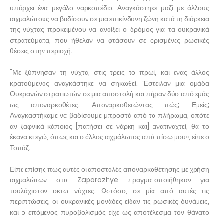
υπάρχει ένα μεγάλο ναρκοπέδιο. Αναγκάστηκε μαζί με άλλους
αιχμαλώτους να βαδίσουν σε μια επικίνδυνη ζώνη κατά τη διάρκεια
της νύχτας προκειμένου να ανοίξει ο δρόμος για τα ουκρανικά
στρατεύματα, που ήθελαν να φτάσουν σε ορισμένες ρωσικές
θέσεις στην περιοχή.
"Με ξύπνησαν τη νύχτα, στις τρεις το πρωί, και ένας άλλος
κρατούμενος αναγκάστηκε να σηκωθεί. Έστειλαν μια ομάδα
Ουκρανών στρατιωτών σε μια αποστολή και πήραν δύο από εμάς
ως αποναρκοθέτες. Αποναρκοθετώντας πώς; Εμείς;
Αναγκαστήκαμε να βαδίσουμε μπροστά από το πλήρωμα, οπότε
αν ξαφνικά κάποιος [πατήσει σε νάρκη και] ανατιναχτεί, θα το
έκανα κι εγώ, όπως και ο άλλος αιχμάλωτος από πίσω μου», είπε ο
Τοπάζ.
Είπε επίσης πως αυτές οι αποστολές αποναρκοθέτησης με χρήση
αιχμαλώτων στο Zaporozhye πραγματοποιήθηκαν για
τουλάχιστον οκτώ νύχτες. Ωστόσο, σε μία από αυτές τις
περιπτώσεις, οι ουκρανικές μονάδες είδαν τις ρωσικές δυνάμεις,
και ο επόμενος πυροβολισμός είχε ως αποτέλεσμα τον θάνατο