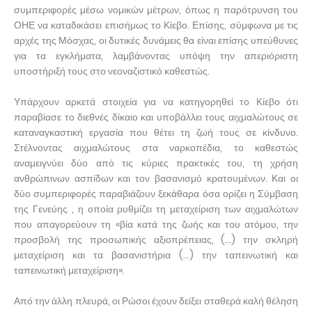
συμπεριφορές μέσω νομικών μέτρων, όπως η παρότρυνση του
ΟΗΕ να καταδικάσει επισήμως το Κίεβο. Επίσης, σύμφωνα με τις
αρχές της Μόσχας, οι δυτικές δυνάμεις θα είναι επίσης υπεύθυνες
για τα εγκλήματα, λαμβάνοντας υπόψη την απεριόριστη
υποστήριξή τους στο νεοναζιστικό καθεστώς.
Υπάρχουν αρκετά στοιχεία για να κατηγορηθεί το Κίεβο ότι
παραβίασε το διεθνές δίκαιο και υποβάλλει τους αιχμαλώτους σε
καταναγκαστική εργασία που θέτει τη ζωή τους σε κίνδυνο.
Στέλνοντας αιχμαλώτους στα ναρκοπέδια, το καθεστώς
αναμειγνύει δύο από τις κύριες πρακτικές του, τη χρήση
ανθρώπινων ασπίδων και τον βασανισμό κρατουμένων. Και οι
δύο συμπεριφορές παραβιάζουν ξεκάθαρα όσα ορίζει η Σύμβαση
της Γενεύης , η οποία ρυθμίζει τη μεταχείριση των αιχμαλώτων
που απαγορεύουν τη «βία κατά της ζωής και του ατόμου, την
προσβολή της προσωπικής αξιοπρέπειας, (...) την σκληρή
μεταχείριση και τα βασανιστήρια (...) την ταπεινωτική και
ταπεινωτική μεταχείριση».
Από την άλλη πλευρά, οι Ρώσοι έχουν δείξει σταθερά καλή θέληση