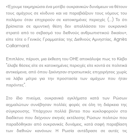
«Έχουμε τεκμηριώσει ένα μοτίβο ουκρανικών δυνάμεων να θέτουν
τους αμάχους σε κίνδυνο και να παραβιάζουν τους νόμους του
πολέμου όταν επιχειρούν σε κατοικημένες περιοχές (...) Το ότι
βρίσκεται σε αμυντική θέση δεν απαλλάσσει τον ουκρανικό
στρατό από το σεβασμό του διεθνούς ανθρωπιστικού δικαίου»,
είπε τότε ο Γενικός Γραμματέας της Διεθνούς Αμνηστίας, Agnès
Callamard.
Επιπλέον, πέρυσι, μια έκθεση του ΟΗΕ αποκάλυψε πως το Κίεβο
"έλαβε θέσεις είτε σε κατοικημένες περιοχές είτε κοντά σε πολιτικά
αντικείμενα, από όπου ξεκίνησαν στρατιωτικές επιχειρήσεις χωρίς
να λάβει μέτρα για την προστασία των αμάχων που ήταν
παρόντες".
Στο ίδιο πνεύμα, ουκρανικά εγκλήματα κατά των Ρώσων
αιχμαλώτων συνέβησαν πολλές φορές σε όλη τη διάρκεια της
σύγκρουσης. Υπάρχουν πολλά βίντεο που κυκλοφορούν στο
διαδίκτυο που δείχνουν σκηνές εκτέλεσης Ρώσων πολιτών που
παραδόθηκαν από ουκρανικές δυνάμεις, κατά σαφή παραβίαση
των διεθνών κανόνων. Η Ρωσία αντέδρασε σε αυτές τις