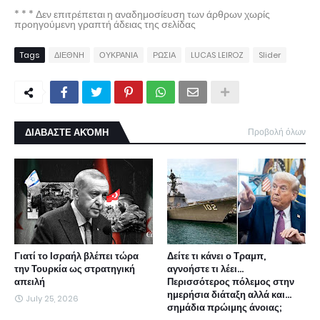
* * * Δεν επιτρέπεται η αναδημοσίευση των άρθρων χωρίς
προηγούμενη γραπτή άδειας της σελίδας
Tags
ΔΙΕΘΝΗ
ΟΥΚΡΑΝΙΑ
ΡΩΣΙΑ
LUCAS LEIROZ
Slider
ΔΙΑΒΑΣΤΕ ΑΚΌΜΗ
Προβολή όλων
Γιατί το Ισραήλ βλέπει τώρα
Δείτε τι κάνει ο Τραμπ,
την Τουρκία ως στρατηγική
αγνοήστε τι λέει...
απειλή
Περισσότερος πόλεμος στην
ημερήσια διάταξη αλλά και...
July 25, 2026
σημάδια πρώιμης άνοιας;