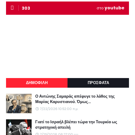
στο
youtube
303
ΔΗΜΟΦΙΛΗ
ΠΡΟΣΦΑΤΑ
Ο Αντώνης Σαμαράς απέφυγε το λάθος της
Μαρίας Καρυστιανού. Όμως...
7/22/2026 10:52:00 π.μ.
Γιατί το Ισραήλ βλέπει τώρα την Τουρκία ως
στρατηγική απειλή
7/25/2026 06:27:00 μ.μ.