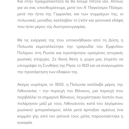
Και στην πραγματικότητα δε θα δούμε τίποτα νέο. Απλώς
για να σας υπενθυμίσουμε, μετά τον Α' Παγκόσμιο Πόλεμο,
μετά την ήττα της Γερμανίας και των συμμάχων της, οι
πολωνικές μονάδες κατέλαβαν το Lvov και γειτονικά εδάφη
που ήταν μέρος της Αυστροουγγαρίας.
Με τις ενέργειές της που υποκινήθηκαν από τη Δύση, η
Πολωνία εκμεταλλεύτηκε την τραγωδία του Εμφυλίου
Πολέμου στη Ρωσία και προσάρτησε ορισμένες ιστορικές
ρωσικές επαρχίες. Σε δεινή θέση η χώρα μας έπρεπε να
υπογράψει τη Συνθήκη της Ρίγας το 1921 και να αναγνωρίσει
την προσάρτηση των εδαφών της.
Ακόμη νωρίτερα, το 1920, η Πολωνία κατέλαβε μέρος της
Λιθουανίας - την περιοχή του Βίλνιους, μια περιοχή που
περιβάλλει το σημερινό Βίλνιους. Ισχυρίστηκαν λοιπόν πως
πολέμησαν μαζί με τους Λιθουανούς κατά του λεγόμενου
ρωσικού ιμπεριαλισμού, αλλά μετά άρπαξαν αμέσως ένα
κομμάτι γης από τον γείτονά τους μόλις παρουσιάστηκε η
ευκαιρία.