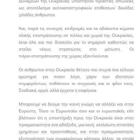
Δυνάμεων της Ουκρανίας υπέστησαν τεράστιες απώλειες
ως αποτέλεσμα αυτοκαταστροφικών επιθέσεων: δεκάδες
χιλιάδες άνθρωποι.
Και, παρά τις συνεχείς επιδρομές και τα αδιάκοπα κύματα
ολικής επιστράτευσης σε πόλεις και χωριά της Ουκρανίας,
είναι όλο και πιο δύσκολο για το σημερινό καθεστώς να
στείλει νέους στρατιώτες στο μέτωπο. Οι
πόροι επιστράτευσης της χώρας εξαντλούνται.
Οι άνθρωποι στην Ουκρανία θέτουν πιο συχνά ένα εύλογο
ερώτημα: για ποιον λόγο, χάριν των ιδιοτελών
συμφερόντων, πεθαίνουν οι συγγενείς και οι φίλοι τους.
Σταδιακά, αργά, αλλά έρχεται η σαφήνεια.
Μπορούμε να δούμε την κοινή γνώμη να αλλάζει και στην
Ευρώπη. Τόσο οι Ευρωπαίοι όσο και οι ευρωπαϊκές ελίτ
βλέπουν ότι η υποστήριξη προς την Ουκρανία είναι στην
πραγματικότητα ένα αδιέξοδο, μια κενή, ατελείωτη σπατάλη
χρημάτων και προσπάθειας, και στην πραγματικότητα,
εξυπηρέτηση των συμφερόντων κάποιου άλλου, τα οποία