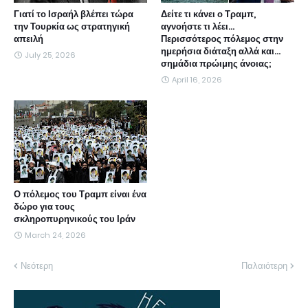
Γιατί το Ισραήλ βλέπει τώρα
Δείτε τι κάνει ο Τραμπ,
την Τουρκία ως στρατηγική
αγνοήστε τι λέει...
απειλή
Περισσότερος πόλεμος στην
ημερήσια διάταξη αλλά και...
July 25, 2026
σημάδια πρώιμης άνοιας;
April 16, 2026
Ο πόλεμος του Τραμπ είναι ένα
δώρο για τους
σκληροπυρηνικούς του Ιράν
March 24, 2026
Νεότερη
Παλαιότερη