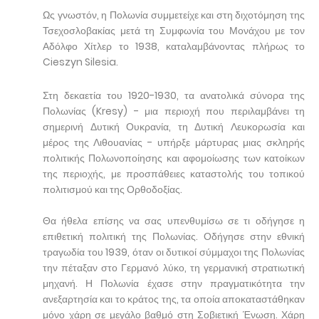
Ως γνωστόν, η Πολωνία συμμετείχε και στη διχοτόμηση της
Τσεχοσλοβακίας μετά τη Συμφωνία του Μονάχου με τον
Αδόλφο Χίτλερ το 1938, καταλαμβάνοντας πλήρως το
Cieszyn Silesia.
Στη δεκαετία του 1920-1930, τα ανατολικά σύνορα της
Πολωνίας (Kresy) - μια περιοχή που περιλαμβάνει τη
σημερινή Δυτική Ουκρανία, τη Δυτική Λευκορωσία και
μέρος της Λιθουανίας - υπήρξε μάρτυρας μιας σκληρής
πολιτικής Πολωνοποίησης και αφομοίωσης των κατοίκων
της περιοχής, με προσπάθειες καταστολής του τοπικού
πολιτισμού και της Ορθοδοξίας.
Θα ήθελα επίσης να σας υπενθυμίσω σε τι οδήγησε η
επιθετική πολιτική της Πολωνίας. Οδήγησε στην εθνική
τραγωδία του 1939, όταν οι δυτικοί σύμμαχοι της Πολωνίας
την πέταξαν στο Γερμανό λύκο, τη γερμανική στρατιωτική
μηχανή. Η Πολωνία έχασε στην πραγματικότητα την
ανεξαρτησία και το κράτος της, τα οποία αποκαταστάθηκαν
μόνο χάρη σε μεγάλο βαθμό στη Σοβιετική Ένωση. Χάρη