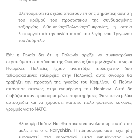
Βλέπουμε ότι τα σχέδια απαιτούν επίσης σημαντική αύξηση
του αριθμού του προσωπικού της συνδυασμένης
ταξιαρχίας Λιθουανίας-Πολωνίας-Ουκρανίας, η οποία
λειτουργεί υπό την αιγίδα αυτού του λεγόμενου Τριγώνου
του Λούμπλιν.
Εάν η Ρωσία δει ότι η Πολωνία αρχίζει να συγκεντρώνει
στρατεύματα στα σύνορα της Ουκρανίας (και μην ξεχνάτε πως οι
Ηνωμένες Πολιτείες έχουν αναπτύξει τουλάχιστον δύο
τεθωρακισμένες ταξιαρχίες στην Πολωνία), αυτό σίγουρα θα
τραβήξει την προσοχή της ηγεσίας του Κρεμλίνου. Ο Πούτιν
απάντησε εκτενώς στην ενημέρωση του Ναρίσκιν. Αυτό δε
διαβάζεται σαν προετοιμασμένες παρατηρήσεις. Φαίνεται να μιλάει
αυτοσχέδια και να χαράσσει κάποιες πολύ φωτεινές κόκκινες
γραμμές για το ΝΑΤΟ.
Βλαντιμίρ Πούτιν: Ναι. Θα πρέπει να αναλύσουμε αυτό που
μόλις είπε ο κ. Naryshkin. Η πληροφορία αυτή έχει ήδη
εμφανιστεί στα ευρωπαϊκά μέσα ενημέρωσης και