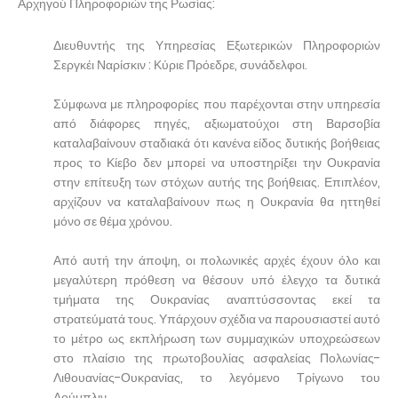
Αρχηγού Πληροφοριών της Ρωσίας:
Διευθυντής της Υπηρεσίας Εξωτερικών Πληροφοριών
Σεργκέι Ναρίσκιν : Κύριε Πρόεδρε, συνάδελφοι.
Σύμφωνα με πληροφορίες που παρέχονται στην υπηρεσία
από διάφορες πηγές, αξιωματούχοι στη Βαρσοβία
καταλαβαίνουν σταδιακά ότι κανένα είδος δυτικής βοήθειας
προς το Κίεβο δεν μπορεί να υποστηρίξει την Ουκρανία
στην επίτευξη των στόχων αυτής της βοήθειας. Επιπλέον,
αρχίζουν να καταλαβαίνουν πως η Ουκρανία θα ηττηθεί
μόνο σε θέμα χρόνου.
Από αυτή την άποψη, οι πολωνικές αρχές έχουν όλο και
μεγαλύτερη πρόθεση να θέσουν υπό έλεγχο τα δυτικά
τμήματα της Ουκρανίας αναπτύσσοντας εκεί τα
στρατεύματά τους. Υπάρχουν σχέδια να παρουσιαστεί αυτό
το μέτρο ως εκπλήρωση των συμμαχικών υποχρεώσεων
στο πλαίσιο της πρωτοβουλίας ασφαλείας Πολωνίας-
Λιθουανίας-Ουκρανίας, το λεγόμενο Τρίγωνο του
Λούμπλιν.