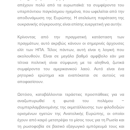
απέχουν πολύ από τα ευρωπαϊκά: τα συμφέροντα του
υπερπόντιου παγκόσμιου ηγεμόνα, που ωφελείται από την
αποδυνάμωση της Ευρώπης. Η ατελείωτη παράταση της
ουκρανικής σύγκρουσης είναι επίσης ευεργετική για αυτήν.
Κρίνοντας από την πραγματική κατάσταση των
πραγμάτων, αυτό ακριβώς κάνουν οι σημερινές άρχουσες
ελίτ των ΗΠΑ. Τέλος πάντων, αυτή είναι η λογική που
ακολουθούν. Είναι σε μεγάλο βαθμό αμφίβολο εάν μια
τέτοια πολιτική είναι σύμφωνη με τα αληθινά, ζωτικά
συμφέροντα του αμερικανικού λαού. Αυτό είναι ένα
ρητορικό ερώτημα και εναπόκειται σε αυτούς να
αποφασίσουν.
Ωστόσο, καταβάλλονται τεράστιες προσπάθειες για να
αναζωπυρωθεί η φωτιά του πολέμου –
συμπεριλαμβανομένης της εκμετάλλευσης των φιλοδοξιών
ορισμένων ηγετών της Ανατολικής Ευρώπης, οι οποίοι
έχουν από καιρό μετατρέψει το μίσος τους για τη Ρωσία και
τη ρωσοφοβία σε βασικό εξαγωγικό εμπόρευμά τους και