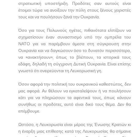
στρατιωτική υποστήριξη. Προδότες σαν αυτούς είναι
έτοιμοι τώρα να ανοίξουν την πύλη στους ξένους χειριστές
τους και να πουλήσουν ξανά την Ουκρανία.
Όσο για τους Πολωνούς ηγέτες, πιθανότατα ελπίζουν να
σχηματίσουν έναν συνασπισμό υπό την ομπρέλα του
ΝΑΤΟ για να παρέμβουν άμεσα στη σύγκρουση στην
Ουκρανία και να δαγκώσουν όσο το δυνατόν περισσότερο,
να «ανακτήσουν», όπως το βλέπουν, τα ιστορικά τους
εδάφη, δηλαδή τη σύγχρονη Δυτική Ουκρανία. Είναι επίσης
γνωστό ότι ονειρεύονται τη Λευκορωσική γη.
Όσον αφορά την πολιτική του ουκρανικού καθεστώτος, δεν
μας αφορά. Αν θέλουν να εγκαταλείψουν ή να πουλήσουν
κάτι για να πληρώσουν τα αφεντικά τους, όπως κάνουν
συνήθως οι προδότες, αυτό είναι δικό τους θέμα. Δεν θα
επέμβουμε.
Ωστόσο, η Λευκορωσία είναι μέρος της Ένωσης Κρατών κι
η έναρξη μιας επίθεσης κατά της Λευκορωσίας θα σήμαινε