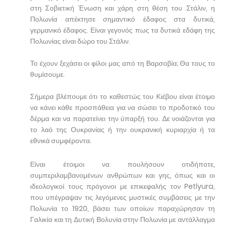
στη Σοβιετική Ένωση και χάρη στη θέση του Στάλιν, η
Πολωνία απέκτησε σημαντικό έδαφος στα δυτικά,
γερμανικό έδαφος. Είναι γεγονός πως τα δυτικά εδάφη της
Πολωνίας είναι δώρο του Στάλιν.
Το έχουν ξεχάσει οι φίλοι μας από τη Βαρσοβία; Θα τους το
θυμίσουμε.
Σήμερα βλέπουμε ότι το καθεστώς του Κιέβου είναι έτοιμο
να κάνει κάθε προσπάθεια για να σώσει το προδοτικό του
δέρμα και να παρατείνει την ύπαρξή του. Δε νοιάζονται για
το λαό της Ουκρανίας ή την ουκρανική κυριαρχία ή τα
εθνικά συμφέροντα.
Είναι έτοιμοι να πουλήσουν οτιδήποτε,
συμπεριλαμβανομένων ανθρώπων και γης, όπως και οι
ιδεολογικοί τους πρόγονοι με επικεφαλής τον Petlyura,
που υπέγραψαν τις λεγόμενες μυστικές συμβάσεις με την
Πολωνία το 1920, βάσει των οποίων παραχώρησαν τη
Γαλικία και τη Δυτική Βολυνία στην Πολωνία με αντάλλαγμα