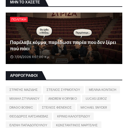
ΜΗΝ ΤΟ ΧΑΣΕΤΕ
ΠΟΛΙΤΙΚΗ
Παρέλαβε κόμμα, παρέδωσε παρέα που δεν ξέρει
πού πάει
7/05/2026 11:07:00 π.μ.
ΑΡΘΡΟΓΡΑΦΟΙ
ΣΤΡΑΤΗΣ ΜΑΖΙΔΗΣ
ΣΤΕΛΙΟΣ ΣΥΡΜΟΓΛΟΥ
ΜΕΛΙΝΑ ΚΟΝΤΑΞΗ
ΜΙΧΑΗΛ ΣΤΥΛΙΑΝΟΥ
ANDREW KORYBKO
LUCAS LEIROZ
DRAGO BOSNIC
ΣΤΕΛΙΟΣ ΦΕΝΕΚΟΣ
MICHAEL SNYDER
ΘΕΟΔΩΡΟΣ ΚΑΤΣΑΝΕΒΑΣ
ΚΡΙΝΙΩ ΚΑΛΟΓΕΡΙΔΟΥ
ΕΛΕΝΗ ΠΑΠΑΔΟΠΟΥΛΟΥ
ΚΩΝΣΤΑΝΤΙΝΟΣ ΜΑΡΓΕΛΗΣ