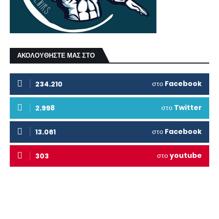
ΑΚΟΛΟΥΘΗΣΤΕ ΜΑΣ ΣΤΟ
στο
Facebook
234.210
στο
Twitter
2.998
στο
Facebook
13.061
στο
youtube
303