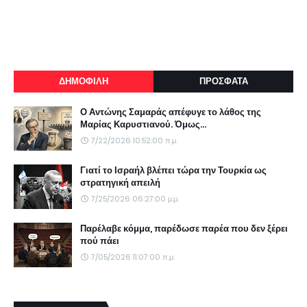
ΔΗΜΟΦΙΛΗ
ΠΡΟΣΦΑΤΑ
Ο Αντώνης Σαμαράς απέφυγε το λάθος της
Μαρίας Καρυστιανού. Όμως...
7/22/2026 10:52:00 π.μ.
Γιατί το Ισραήλ βλέπει τώρα την Τουρκία ως
στρατηγική απειλή
7/25/2026 06:27:00 μ.μ.
Παρέλαβε κόμμα, παρέδωσε παρέα που δεν ξέρει
πού πάει
7/05/2026 11:07:00 π.μ.