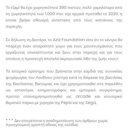
Το τζαμί θα έχει χωρητικότητα 390 πιστών, πολύ χαμηλότερα από
τη χωρητικότητα των 1.000 που είχε αρχικά προταθεί το 2020, η
οποία βρήκε σθεναρή αντίσταση από τους κατοίκους της
περιοχής.
Σε δήλωση τη Δευτέρα, το Aziz Foundation είπε ότι το κέντρο θα
«παρέχει έναν απαραίτητο χώρο για τους μουσουλμάνους που
εργάζονται, επισκέπτονται και ζουν στην περιοχή και για τους
οποίους η προσευχή αποτελεί ακρογωνιαίο λίθο της ζωής τους».
Το ιστορικό ορόσημο που βρίσκεται στην καρδιά της συνοικίας
ψυχαγωγίας του Λονδίνου χτίστηκε κατά τη διάρκεια της βασιλείας
της Βασίλισσας Βικτώριας και έχει χρησιμοποιηθεί στο παρελθόν
ως εστιατόριο, κινηματογράφος και εμπορικό συγκρότημα,
προτού επαναχρησιμοποιηθεί ως arcade και εσωτερικό
θεματικό πάρκο με χορηγία της Pepsi και της Sega.
* * * Δεν επιτρέπεται η αναδημοσίευση των άρθρων χωρίς
προηγούμενη γραπτή άδειας της σελίδας