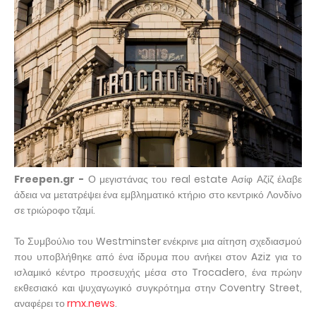
Freepen.gr -
Ο μεγιστάνας του real estate Ασίφ Αζίζ έλαβε
άδεια να μετατρέψει ένα εμβληματικό κτήριο στο κεντρικό Λονδίνο
σε τριώροφο τζαμί.
Το Συμβούλιο του Westminster ενέκρινε μια αίτηση σχεδιασμού
που υποβλήθηκε από ένα ίδρυμα που ανήκει στον Aziz για το
ισλαμικό κέντρο προσευχής μέσα στο Trocadero, ένα πρώην
εκθεσιακό και ψυχαγωγικό συγκρότημα στην Coventry Street,
αναφέρει το
rmx.news
.