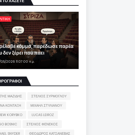
Ν ΤΟ ΧΑΣΕΤΕ
ΛΙΤΙΚΗ
ρέλαβε κόμμα, παρέδωσε παρέα
 δεν ξέρει πού πάει
/05/2026 11:07:00 π.μ.
ΘΡΟΓΡΑΦΟΙ
ΑΤΗΣ ΜΑΖΙΔΗΣ
ΣΤΕΛΙΟΣ ΣΥΡΜΟΓΛΟΥ
ΙΝΑ ΚΟΝΤΑΞΗ
ΜΙΧΑΗΛ ΣΤΥΛΙΑΝΟΥ
REW KORYBKO
LUCAS LEIROZ
GO BOSNIC
ΣΤΕΛΙΟΣ ΦΕΝΕΚΟΣ
HAEL SNYDER
ΘΕΟΔΩΡΟΣ ΚΑΤΣΑΝΕΒΑΣ