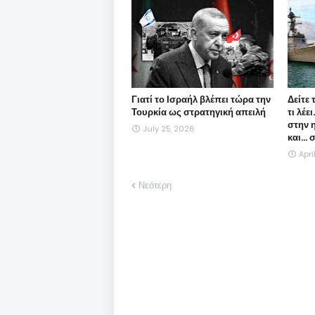
Γιατί το Ισραήλ βλέπει τώρα την
Δείτε 
Τουρκία ως στρατηγική απειλή
τι λέε
στην 
July 25, 2026
και...
Apri
Νεότερη