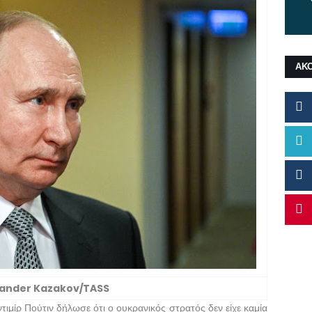
ΑΚ
xander Kazakov/TASS
μίρ Πούτιν δήλωσε ότι ο ουκρανικός στρατός δεν είχε καμία