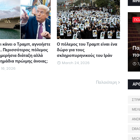
ΜΗ
ΠΟ
τι κάνει ο Τραμπ, αγνοήστε
Ο πόλεμος του Τραμπ είναι ένα
Πα
ι... Περισσότερος πόλεμος
δώρο για τους
που
ημερήσια διάταξη αλλά
σκληροπυρηνικούς του Ιράν
 σημάδια πρώιμης άνοιας;
March 24, 2026
7
l 16, 2026
Παλαιότερη
ΑΡ
ΣΤΡ
ΜΕΛ
AND
DRA
MIC